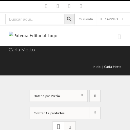
Saltar
Facebook
X
Instagram
Correo
electrónico
al
Botón de búsqueda
Buscar:
contenido
Mi cuenta
CARRITO
Carla Motto
Inicio
Carla Motto
Ordena por
Precio
Mostrar
12 productos