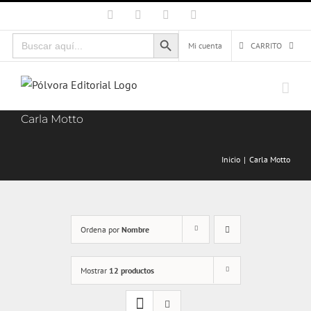
Saltar
Facebook
X
Instagram
Correo
electrónico
al
Botón de búsqueda
Buscar:
contenido
Mi cuenta
CARRITO
Carla Motto
Inicio
Carla Motto
Ordena por
Nombre
Mostrar
12 productos