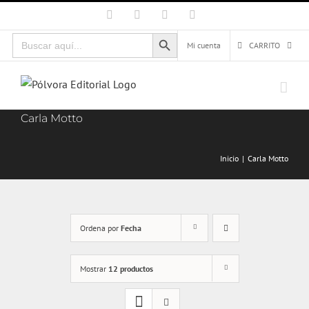
Saltar
Facebook
X
Instagram
Correo
electrónico
al
Botón de búsqueda
Buscar:
contenido
Mi cuenta
CARRITO
Carla Motto
Inicio
Carla Motto
Ordena por
Fecha
Mostrar
12 productos