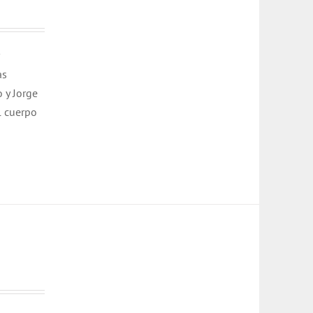
as
o y Jorge
l cuerpo