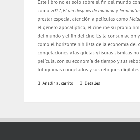
Este libro no es solo sobre el fin del mundo co
era:
es:
como
2012
,
El día después de mañana
y
Terminator
$ 17.000.
$ 16.000.
prestar especial atención a películas como
Mela
el género apocalíptico, el cine roe su propio lím
del mundo y el fin del cine. Es la consumación 
como el horizonte nihilista de la economía del c
congelaciones y las grietas y fisuras sísmicas 
película, con su economía de tiempo y sus rebo
fotogramas congelados y sus retoques digitale
Añadir al carrito
Detalles