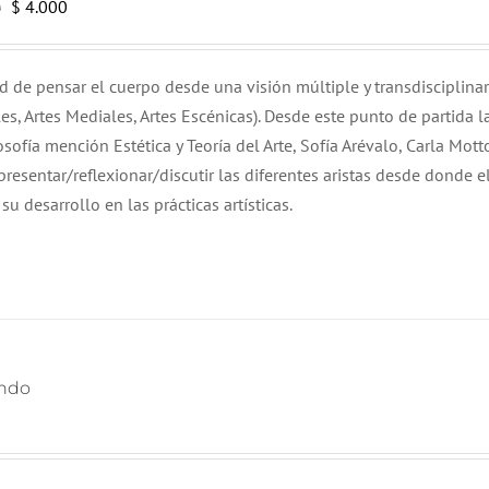
El
El
$
4.000
0
precio
precio
original
actual
ad de pensar el cuerpo desde una visión múltiple y transdisciplinar
era:
es:
uales, Artes Mediales, Artes Escénicas). Desde este punto de partida l
$ 6.000.
$ 4.000.
ofía mención Estética y Teoría del Arte, Sofía Arévalo, Carla Mott
esentar/reflexionar/discutir las diferentes aristas desde donde e
u desarrollo en las prácticas artísticas.
undo