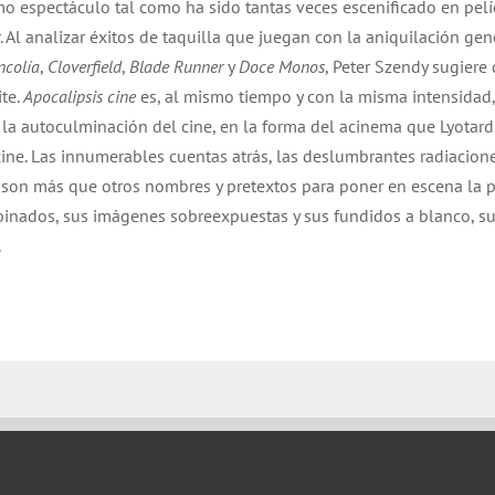
mo espectáculo tal como ha sido tantas veces escenificado en pelí
. Al analizar éxitos de taquilla que juegan con la aniquilación gen
ncolía
,
Cloverfield
,
Blade Runner
y
Doce Monos
, Peter Szendy sugiere
ite.
Apocalipsis cine
es, al mismo tiempo y con la misma intensidad, 
y la autoculminación del cine, en la forma del acinema que Lyotar
ine. Las innumerables cuentas atrás, las deslumbrantes radiacione
no son más que otros nombres y pretextos para poner en escena la 
binados, sus imágenes sobreexpuestas y sus fundidos a blanco, s
s.