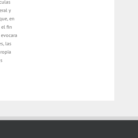
culas
eral y
 que, en
el fin
d evocara
s, las
propia
us