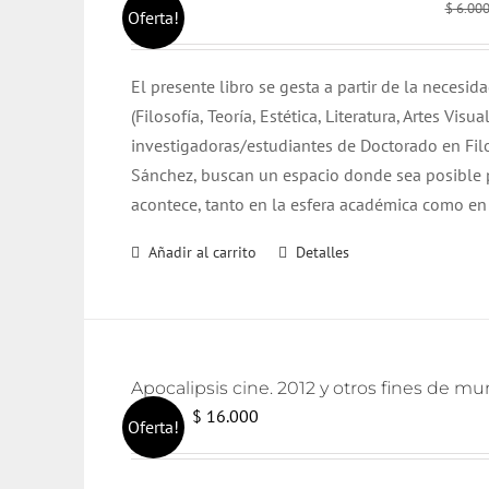
$
6.00
Oferta!
El presente libro se gesta a partir de la necesid
(Filosofía, Teoría, Estética, Literatura, Artes Vis
investigadoras/estudiantes de Doctorado en Filos
Sánchez, buscan un espacio donde sea posible pr
acontece, tanto en la esfera académica como en s
Añadir al carrito
Detalles
Apocalipsis cine. 2012 y otros fines de m
El
El
$
16.000
$
17.000
Oferta!
precio
precio
original
actual