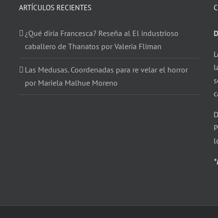
ARTÍCULOS RECIENTES
C
¿Qué diría Francesca? Reseña al El industrioso
D
caballero de Thanatos por Valeria Fliman
L
l
Las Medusas. Coordenadas para re velar el horror
s
por Mariela Malhue Moreno
c
D
P
l
*