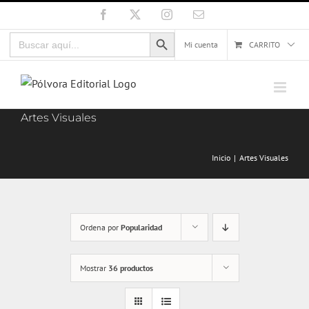
Saltar
Facebook
X
Instagram
Correo
electrónico
al
Botón de búsqueda
Buscar:
contenido
Mi cuenta
CARRITO
Artes Visuales
Inicio
Artes Visuales
Ordena por
Popularidad
Mostrar
36 productos