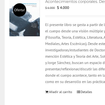
El
El
$
4.000
$
6.000
Oferta!
precio
precio
original
actual
El presente libro se gesta a partir de
era:
es:
el cuerpo desde una visión múltiple y
$ 6.000.
$ 4.000.
(Filosofía, Teoría, Estética, Literatura,
Mediales, Artes Escénicas). Desde est
investigadoras/estudiantes de Doctor
mención Estética y Teoría del Arte, So
y Jorge Sánchez, buscan un espacio 
presentar/reflexionar/discutir las dif
donde el cuerpo acontece, tanto en l
como en su desarrollo en las prácticas
Añadir al carrito
Detalles