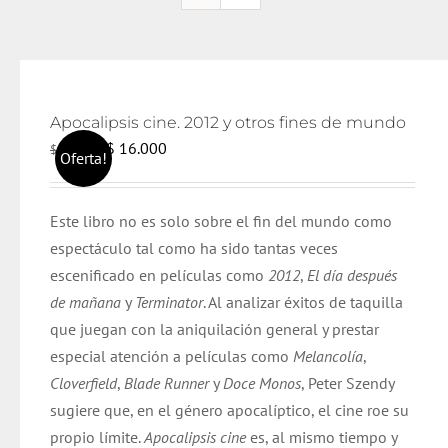
Apocalipsis cine. 2012 y otros fines de mundo
El
El
$
16.000
$
17.000
Oferta!
precio
precio
original
actual
Este libro no es solo sobre el fin del mundo como
era:
es:
espectáculo tal como ha sido tantas veces
$ 17.000.
$ 16.000.
escenificado en películas como
2012
,
El día después
de mañana
y
Terminator
. Al analizar éxitos de taquilla
que juegan con la aniquilación general y prestar
especial atención a películas como
Melancolía
,
Cloverfield
,
Blade Runner
y
Doce Monos
, Peter Szendy
sugiere que, en el género apocalíptico, el cine roe su
propio límite.
Apocalipsis cine
es, al mismo tiempo y