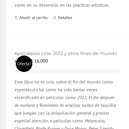
como en su desarrollo en las prácticas artísticas.
Añadir al carrito
Detalles
Apocalipsis cine. 2012 y otros fines de mundo
El
El
$
16.000
$
17.000
Oferta!
precio
precio
original
actual
Este libro no es solo sobre el fin del mundo como
era:
es:
espectáculo tal como ha sido tantas veces
$ 17.000.
$ 16.000.
escenificado en películas como
2012
,
El día después
de mañana
y
Terminator
. Al analizar éxitos de taquilla
que juegan con la aniquilación general y prestar
especial atención a películas como
Melancolía
,
Cloverfield
,
Blade Runner
y
Doce Monos
, Peter Szendy