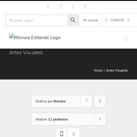
Saltar
Facebook
X
Instagram
Correo
electrónico
al
Botón de búsqueda
Buscar:
contenido
Mi cuenta
CARRITO
Artes Visuales
Inicio
Artes Visuales
Ordena por
Nombre
Mostrar
12 productos