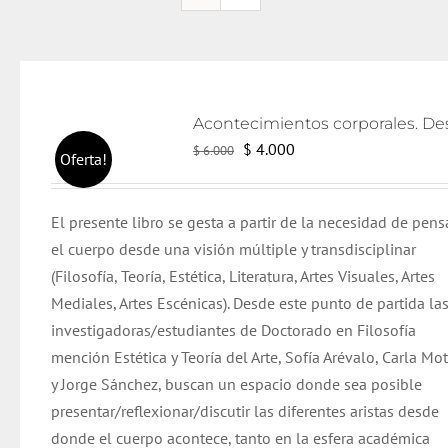
El
El
$
4.000
$
6.000
Oferta!
precio
precio
original
actual
El presente libro se gesta a partir de la necesidad de pens
era:
es:
el cuerpo desde una visión múltiple y transdisciplinar
$ 6.000.
$ 4.000.
(Filosofía, Teoría, Estética, Literatura, Artes Visuales, Artes
Mediales, Artes Escénicas). Desde este punto de partida la
investigadoras/estudiantes de Doctorado en Filosofía
mención Estética y Teoría del Arte, Sofía Arévalo, Carla Mo
y Jorge Sánchez, buscan un espacio donde sea posible
presentar/reflexionar/discutir las diferentes aristas desde
donde el cuerpo acontece, tanto en la esfera académica