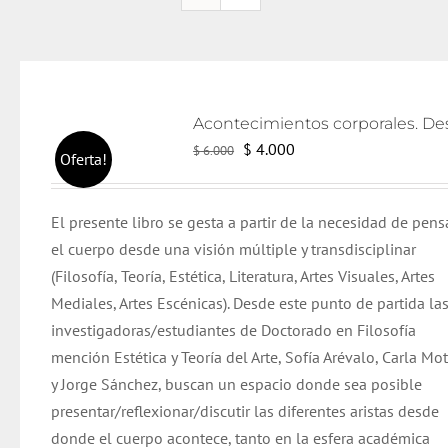
El
El
$
4.000
$
6.000
Oferta!
precio
precio
original
actual
El presente libro se gesta a partir de la necesidad de pens
era:
es:
el cuerpo desde una visión múltiple y transdisciplinar
$ 6.000.
$ 4.000.
(Filosofía, Teoría, Estética, Literatura, Artes Visuales, Artes
Mediales, Artes Escénicas). Desde este punto de partida la
investigadoras/estudiantes de Doctorado en Filosofía
mención Estética y Teoría del Arte, Sofía Arévalo, Carla Mo
y Jorge Sánchez, buscan un espacio donde sea posible
presentar/reflexionar/discutir las diferentes aristas desde
donde el cuerpo acontece, tanto en la esfera académica