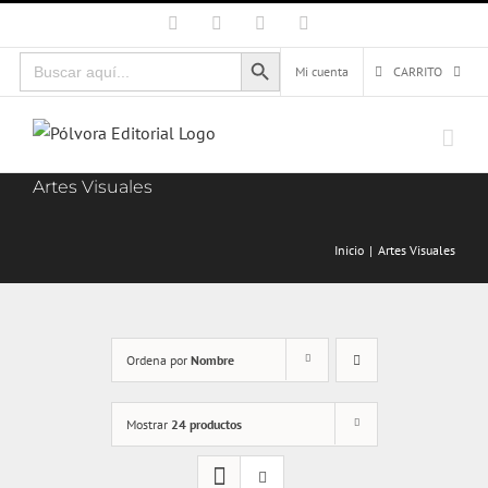
Saltar
Facebook
X
Instagram
Correo
electrónico
al
Botón de búsqueda
Buscar:
contenido
Mi cuenta
CARRITO
Artes Visuales
Inicio
Artes Visuales
Ordena por
Nombre
Mostrar
24 productos