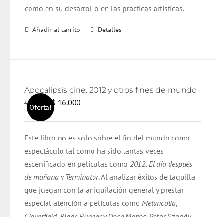
como en su desarrollo en las prácticas artísticas.
Añadir al carrito
Detalles
Apocalipsis cine. 2012 y otros fines de mundo
El
El
$
16.000
$
17.000
Oferta!
precio
precio
original
actual
Este libro no es solo sobre el fin del mundo como
era:
es:
espectáculo tal como ha sido tantas veces
$ 17.000.
$ 16.000.
escenificado en películas como
2012
,
El día después
de mañana
y
Terminator
. Al analizar éxitos de taquilla
que juegan con la aniquilación general y prestar
especial atención a películas como
Melancolía
,
Cloverfield
,
Blade Runner
y
Doce Monos
, Peter Szendy