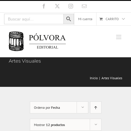
Saltar
Facebook
X
Instagram
Correo
electrónico
al
Botón de búsqueda
Buscar:
contenido
Mi cuenta
CARRITO
Artes Visuales
Inicio
Artes Visuales
Ordena por
Fecha
Mostrar
12 productos