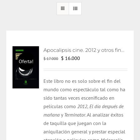
Apocalipsis cine. 2012 y otros fines de mundo
El
El
$
16.000
$
17.000
Oferta!
precio
precio
original
actual
Este libro no es solo sobre el fin del
era:
es:
mundo como espectáculo tal como ha
$ 17.000.
$ 16.000.
sido tantas veces escenificado en
películas como
2012
,
El día después de
mañana
y
Terminator
. Al analizar éxitos
de taquilla que juegan con la
aniquilación general y prestar especial