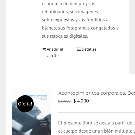
economía de tiempo y sus
rebobinados, sus imágenes
sobreexpuestas y sus fundidos a
blanco, sus fotogramas congelados y
sus retoques digitales.
Añadir al
Detalles
carrito
El
El
$
4.000
$
6.000
Oferta!
precio
precio
original
actual
El presente libro se gesta a partir de
era:
es:
el cuerpo desde una visión múltiple y
$ 6.000.
$ 4.000.