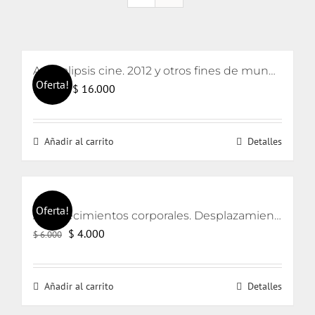
Apocalipsis cine. 2012 y otros fines de mundo
Oferta!
El
El
$
16.000
$
17.000
precio
precio
original
actual
Añadir al carrito
Detalles
era:
es:
$ 17.000.
$ 16.000.
Oferta!
Acontecimientos corporales. Desplazamientos en las prácticas artísticas.
El
El
$
4.000
$
6.000
precio
precio
original
actual
Añadir al carrito
Detalles
era:
es:
$ 6.000.
$ 4.000.