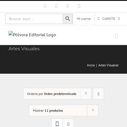
Saltar
Facebook
X
Instagram
Correo
electrónico
al
Botón de búsqueda
Buscar:
contenido
Mi cuenta
CARRITO
Artes Visuales
Inicio
Artes Visuales
Ordena por
Orden predeterminado
Mostrar
12 productos