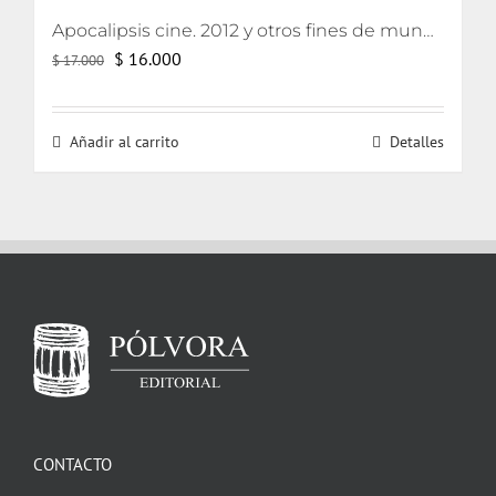
Apocalipsis cine. 2012 y otros fines de mundo
El
El
$
16.000
$
17.000
precio
precio
original
actual
Añadir al carrito
Detalles
era:
es:
$ 17.000.
$ 16.000.
CONTACTO