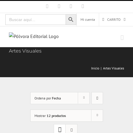
Saltar
Facebook
X
Instagram
Correo
electrónico
al
Botón de búsqueda
Buscar:
contenido
Mi cuenta
CARRITO
Artes Visuales
Inicio
Artes Visuales
Ordena por
Fecha
Mostrar
12 productos