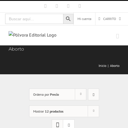
Saltar
Facebook
X
Instagram
Correo
electrónico
al
Botón de búsqueda
Buscar:
contenido
Mi cuenta
CARRITO
Aborto
Inicio
Aborto
Ordena por
Precio
Mostrar
12 productos