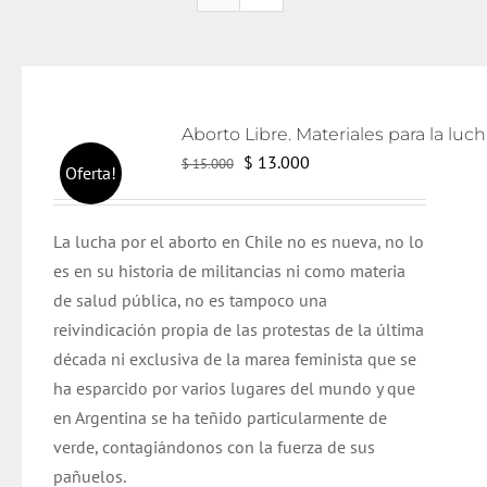
El
El
$
13.000
$
15.000
Oferta!
precio
precio
original
actual
L
a lucha por el aborto en Chile no es nueva, no lo
era:
es:
es en su historia de militancias ni como materia
$ 15.000.
$ 13.000.
de salud pública, no es tampoco una
reivindicación propia de las protestas de la última
década ni exclusiva de la marea feminista que se
ha esparcido por varios lugares del mundo y que
en Argentina se ha teñido particularmente de
verde, contagiándonos con la fuerza de sus
pañuelos.