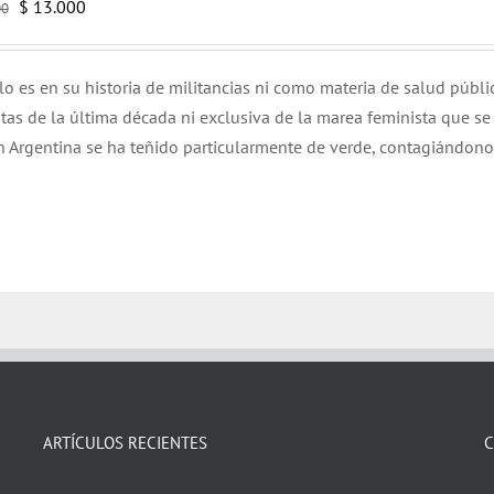
El
El
$
13.000
00
precio
precio
original
actual
lo es en su historia de militancias ni como materia de salud públi
era:
es:
tas de la última década ni exclusiva de la marea feminista que se
$ 15.000.
$ 13.000.
n Argentina se ha teñido particularmente de verde, contagiándono
ARTÍCULOS RECIENTES
C