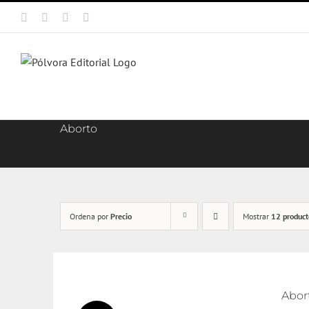
Saltar
Facebook
X
Instagram
Correo
al
electrónico
contenido
Aborto
Ordena por
Precio
Mostrar
12 product
Abort