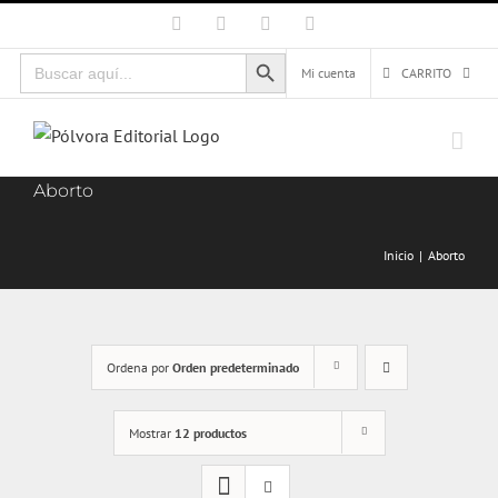
Saltar
Facebook
X
Instagram
Correo
electrónico
al
Botón de búsqueda
Buscar:
contenido
Mi cuenta
CARRITO
Aborto
Inicio
Aborto
Ordena por
Orden predeterminado
Mostrar
12 productos