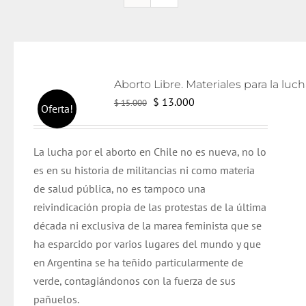
El
El
$
13.000
$
15.000
Oferta!
precio
precio
original
actual
L
a lucha por el aborto en Chile no es nueva, no lo
era:
es:
es en su historia de militancias ni como materia
$ 15.000.
$ 13.000.
de salud pública, no es tampoco una
reivindicación propia de las protestas de la última
década ni exclusiva de la marea feminista que se
ha esparcido por varios lugares del mundo y que
en Argentina se ha teñido particularmente de
verde, contagiándonos con la fuerza de sus
pañuelos.