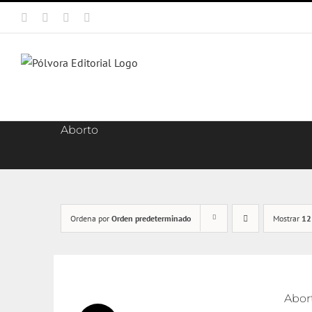
Saltar
Facebook
X
Instagram
Correo
al
electrónico
contenido
Aborto
Ordena por
Orden predeterminado
Mostrar
12
Abort