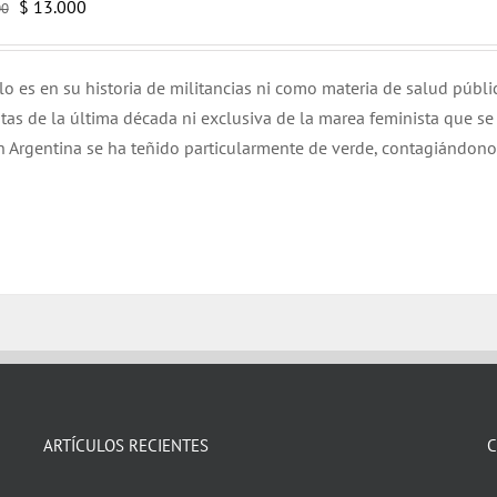
El
El
$
13.000
00
precio
precio
original
actual
lo es en su historia de militancias ni como materia de salud públi
era:
es:
tas de la última década ni exclusiva de la marea feminista que se
$ 15.000.
$ 13.000.
n Argentina se ha teñido particularmente de verde, contagiándono
ARTÍCULOS RECIENTES
C