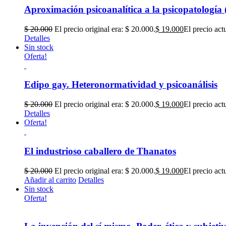
Aproximación psicoanalítica a la psicopatología 
$
20.000
El precio original era: $ 20.000.
$
19.000
El precio act
Detalles
Sin stock
Oferta!
Edipo gay. Heteronormatividad y psicoanálisis
$
20.000
El precio original era: $ 20.000.
$
19.000
El precio act
Detalles
Oferta!
El industrioso caballero de Thanatos
$
20.000
El precio original era: $ 20.000.
$
19.000
El precio act
Añadir al carrito
Detalles
Sin stock
Oferta!