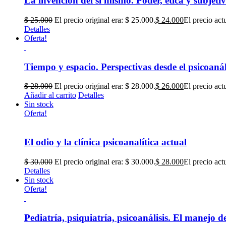
La invención del sí mismo. Poder, ética y subjeti
$
25.000
El precio original era: $ 25.000.
$
24.000
El precio act
Detalles
Oferta!
Tiempo y espacio. Perspectivas desde el psicoanáli
$
28.000
El precio original era: $ 28.000.
$
26.000
El precio act
Añadir al carrito
Detalles
Sin stock
Oferta!
El odio y la clínica psicoanalítica actual
$
30.000
El precio original era: $ 30.000.
$
28.000
El precio act
Detalles
Sin stock
Oferta!
Pediatría, psiquiatría, psicoanálisis. El manejo d