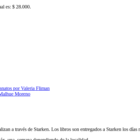
ual es: $ 28.000.
anatos por Valeria Fliman
a Malhue Moreno
alizan a través de Starken. Los libros son entregados a Starken los días
máx. una semana dependiendo de la localidad.