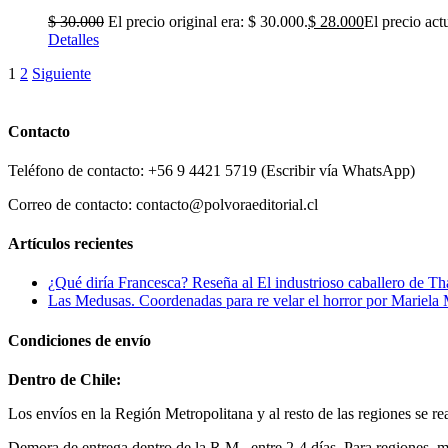
$
30.000
El precio original era: $ 30.000.
$
28.000
El precio act
Detalles
1
2
Siguiente
Contacto
Teléfono de contacto: +56 9 4421 5719 (Escribir vía WhatsApp)
Correo de contacto: contacto@polvoraeditorial.cl
Artículos recientes
¿Qué diría Francesca? Reseña al El industrioso caballero de Th
Las Medusas. Coordenadas para re velar el horror por Mariel
Condiciones de envío
Dentro de Chile:
Los envíos en la Región Metropolitana y al resto de las regiones se re
Demora de entrega dentro de la R.M. entre 2-4 días. Para regiones, 