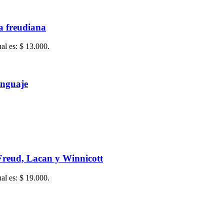
ía freudiana
ual es: $ 13.000.
lenguaje
 Freud, Lacan y Winnicott
ual es: $ 19.000.