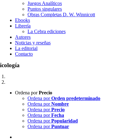
Juegos Analíticos
Puntos singulares
Obras Completas D. W. Winnicott
Ebooks
Librería
La Cebra ediciones
Autores
Noticias y reseñas
La editorial
Contacto
icología
Ordena por
Precio
Ordena por
Orden predeterminado
Ordena por
Nombre
Ordena por
Precio
Ordena por
Fecha
Ordena por
Popularidad
Ordena por
Puntuar