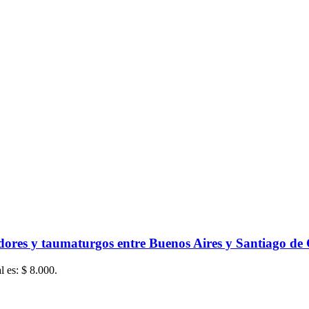
ores y taumaturgos entre Buenos Aires y Santiago de 
l es: $ 8.000.