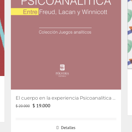
El cuerpo en la experiencia Psicoanalítica Entre Freud, Lacan y Winnicott
El
El
$
19.000
$
20.000
precio
precio
original
actual
Detalles
era:
es: