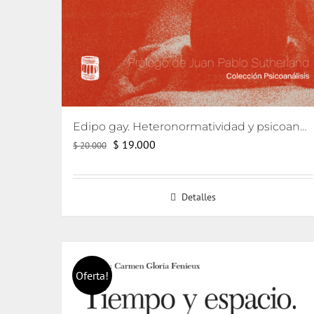
Edipo gay. Heteronormatividad y psicoanálisis
El
El
$
19.000
$
20.000
precio
precio
original
actual
Detalles
era:
es:
$ 20.000.
$ 19.000.
Oferta!