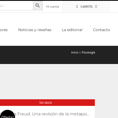
Botón de búsqueda
Mi cuenta
CARRITO
ores
Noticias y reseñas
La editorial
Contacto
Inicio
Psicología
Sin stock
Volver a Freud. Una revisión de la metapsicología freudiana
Oferta!