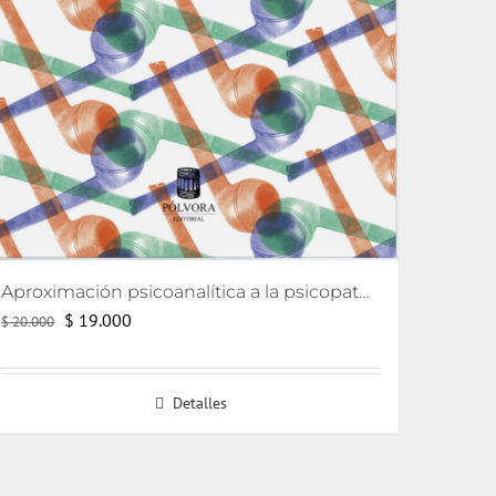
Aproximación psicoanalítica a la psicopatología (Curso de psicología 2006)
El
El
$
19.000
$
20.000
precio
precio
original
actual
Detalles
era:
es:
$ 20.000.
$ 19.000.