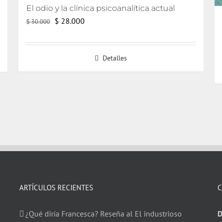
El odio y la clínica psicoanalítica actual
El
El
$
28.000
$
30.000
precio
precio
original
actual
Detalles
era:
es:
$ 30.000.
$ 28.000.
ARTÍCULOS RECIENTES
C
¿Qué diría Francesca? Reseña al El industrioso
D