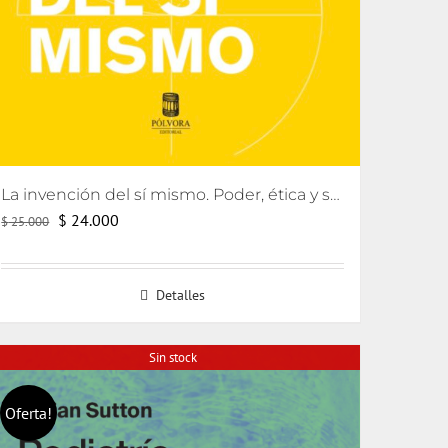
La invención del sí mismo. Poder, ética y subjetivación
El
El
$
24.000
$
25.000
precio
precio
original
actual
Detalles
era:
es:
$ 25.000.
$ 24.000.
Sin stock
Oferta!