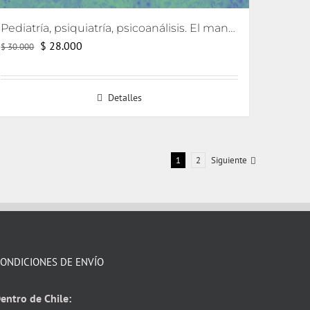
Pediatría, psiquiatría, psicoanálisis. El manejo de caso a partir de la contratransferencia
El
El
$
28.000
$
30.000
precio
precio
original
actual
Detalles
era:
es:
$ 30.000.
$ 28.000.
1
2
Siguiente
ONDICIONES DE ENVÍO
entro de Chile: