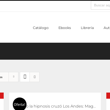
Buscar:
Catálogo
Ebooks
Librería
Aut
os
Oferta!
Cuando la hipnosis cruzó Los Andes: Magnetizadores y taumaturgos entre Buenos Aires y Santiago de Chile (1880-1920)