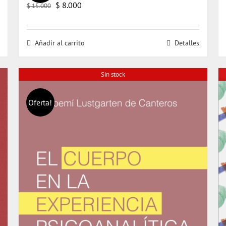
El
El
$
8.000
$
15.000
precio
precio
original
actual
Añadir al carrito
Detalles
era:
es:
$ 15.000.
$ 8.000.
Sin stock
Oferta!