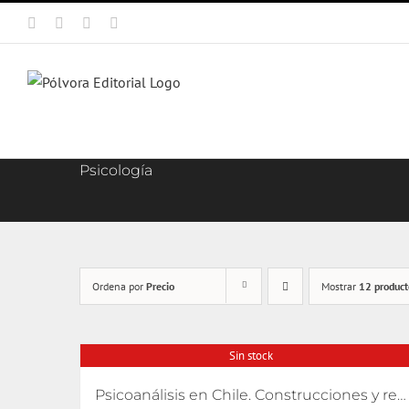
Saltar
Facebook
X
Instagram
Correo
al
electrónico
contenido
Psicología
Ordena por
Precio
Mostrar
12 product
Sin stock
Psicoanálisis en Chile. Construcciones y relatos