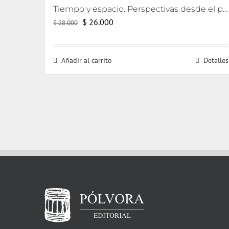
Tiempo y espacio. Perspectivas desde el psicoanálisis y el arte
El
El
$
26.000
$
28.000
precio
precio
original
actual
Añadir al carrito
Detalles
era:
es:
$ 28.000.
$ 26.000.