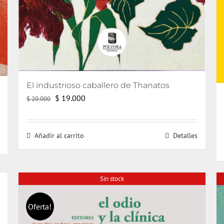
El industrioso caballero de Thanatos
El
El
$
19.000
$
20.000
precio
precio
original
actual
Añadir al carrito
Detalles
era:
es:
$ 20.000.
$ 19.000.
Sin stock
Oferta!