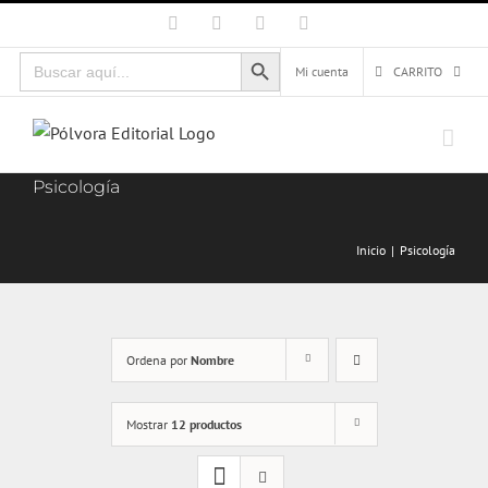
Saltar
Facebook
X
Instagram
Correo
electrónico
al
Botón de búsqueda
Buscar:
contenido
Mi cuenta
CARRITO
Psicología
Inicio
Psicología
Ordena por
Nombre
Mostrar
12 productos