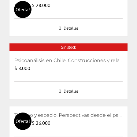
El
El
$
28.000
$
30.000
Oferta!
precio
precio
original
actual
Detalles
era:
es:
$ 30.000.
$ 28.000.
Sin stock
Psicoanálisis en Chile. Construcciones y relatos
$
8.000
Detalles
Tiempo y espacio. Perspectivas desde el psicoanálisis y el arte
Oferta!
El
El
$
26.000
$
28.000
precio
precio