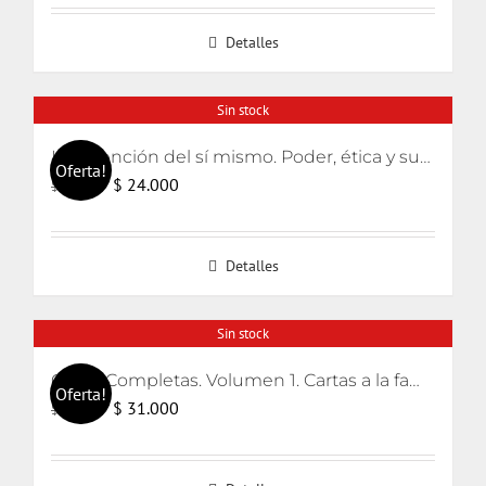
original
actual
Detalles
era:
es:
$ 30.000.
$ 28.000.
Sin stock
La invención del sí mismo. Poder, ética y subjetivación
Oferta!
El
El
$
24.000
$
25.000
precio
precio
original
actual
Detalles
era:
es:
$ 25.000.
$ 24.000.
Sin stock
Obras Completas. Volumen 1. Cartas a la familia, escritos pediátricos y La defensa maníaca
Oferta!
El
El
$
31.000
$
32.000
precio
precio
original
actual