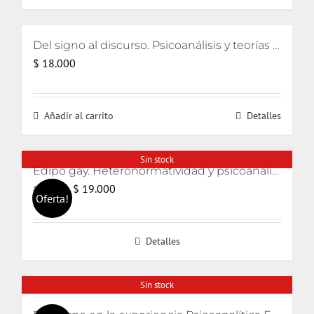
$ 15.000.
$ 8.000.
Del signo al discurso. Psicoanálisis y teorías del lenguaje
$
18.000
Añadir al carrito
Detalles
Sin stock
Edipo gay. Heteronormatividad y psicoanálisis
El
El
$
19.000
$
20.000
Oferta!
precio
precio
original
actual
Detalles
era:
es:
$ 20.000.
$ 19.000.
Sin stock