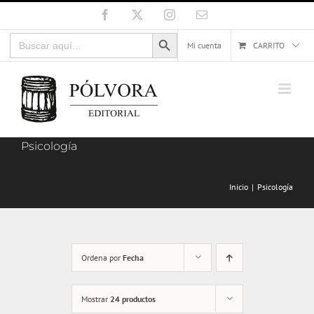
Saltar
Facebook
X
Instagram
Correo
electrónico
al
Botón de búsqueda
Buscar:
contenido
Mi cuenta
CARRITO
Psicología
Inicio
Psicología
Ordena por
Fecha
Mostrar
24 productos