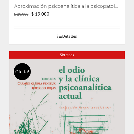
Aproximación psicoanalítica a la psicopatología (Curso de psicología 2006)
El
El
$
19.000
$
20.000
precio
precio
original
actual
Detalles
era:
es:
$ 20.000.
$ 19.000.
Sin stock
Oferta!