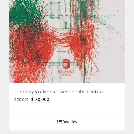
El odio y la clínica psicoanalítica actual
El
El
$
28.000
$
30.000
precio
precio
original
actual
Detalles
era:
es:
$ 30.000.
$ 28.000.