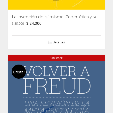
La invención del sí mismo. Poder, ética y subjetivación
El
El
$
24.000
$
25.000
precio
precio
original
actual
Detalles
era:
es:
$ 25.000.
$ 24.000.
Sin stock
Oferta!