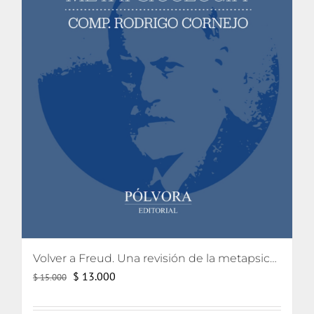
Volver a Freud. Una revisión de la metapsicología freudiana
El
El
$
13.000
$
15.000
precio
precio
original
actual