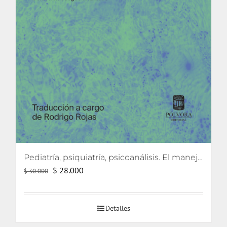
Pediatría, psiquiatría, psicoanálisis. El manejo de caso a partir de la contratransferencia
El
El
$
28.000
$
30.000
precio
precio
original
actual
Detalles
era:
es:
$ 30.000.
$ 28.000.