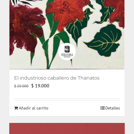
El industrioso caballero de Thanatos
El
El
$
19.000
$
20.000
precio
precio
original
actual
Añadir al carrito
Detalles
era:
es:
$ 20.000.
$ 19.000.