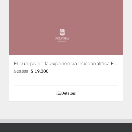
El cuerpo en la experiencia Psicoanalítica Entre Freud, Lacan y Winnicott
El
El
$
19.000
$
20.000
precio
precio
original
actual
Detalles
era:
es:
$ 20.000.
$ 19.000.