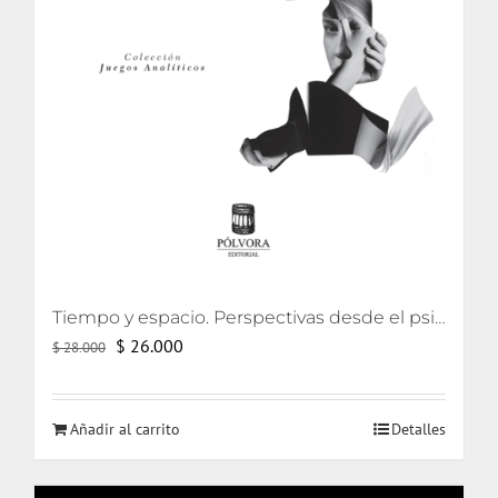
Tiempo y espacio. Perspectivas desde el psicoanálisis y el arte
El
El
$
26.000
$
28.000
precio
precio
original
actual
Añadir al carrito
Detalles
era:
es:
$ 28.000.
$ 26.000.