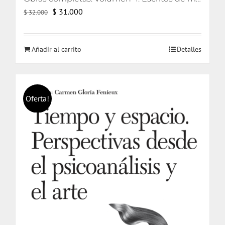
El
El
$
31.000
$
32.000
precio
precio
original
actual
Añadir al carrito
Detalles
era:
es:
$ 32.000.
$ 31.000.
Oferta!