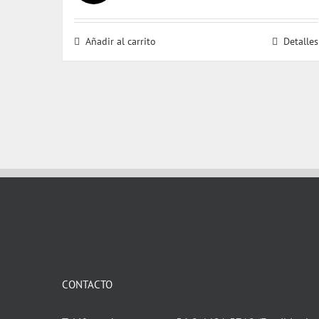
precio
precio
original
actual
Añadir al carrito
Detalles
era:
es:
$ 20.000.
$ 19.000.
CONTACTO