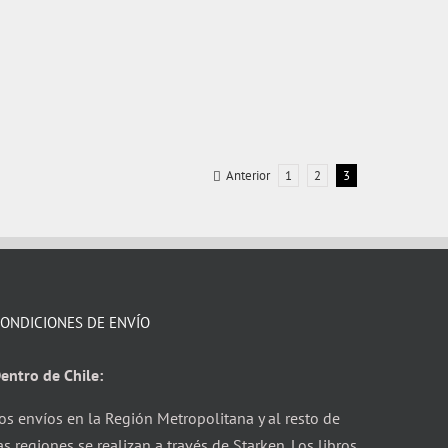
Anterior
1
2
3
ONDICIONES DE ENVÍO
entro de Chile:
os envíos en la Región Metropolitana y al resto de
as regiones se realizan a través de Starken. Los libros