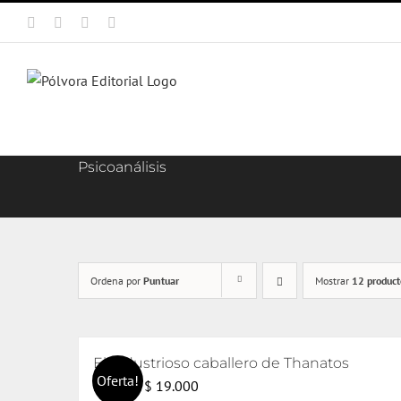
Saltar
Facebook
X
Instagram
Correo
al
electrónico
contenido
Psicoanálisis
Ordena por
Puntuar
Mostrar
12 product
El industrioso caballero de Thanatos
Oferta!
El
El
$
19.000
$
20.000