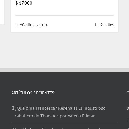
$
17.000
Añadir al carrito
Detalles
ARTÍCULOS RECIENTES
C
¿Qué diría Francesca? Reseña al El industrioso
D
caballero de Thanatos por Valeria Fliman
L
l