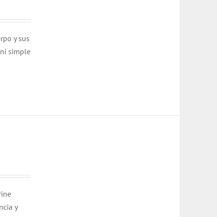
rpo y sus
 ni simple
rine
ncia y