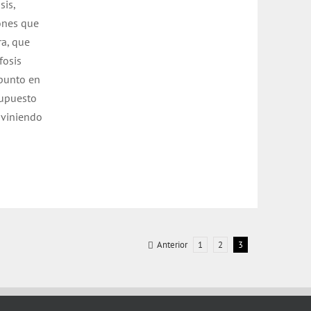
sis,
ones que
ra, que
fosis
 punto en
supuesto
aviniendo
Anterior
1
2
3