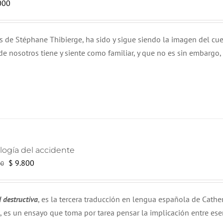
000
és de Stéphane Thibierge, ha sido y sigue siendo la imagen del cue
e nosotros tiene y siente como familiar, y que no es sin embargo,
logía del accidente
El
El
$
9.800
00
precio
precio
original
actual
d destructiva
, es la tercera traducción en lengua española de Cathe
era:
es:
,
es un ensayo que toma por tarea pensar la implicación entre ese
$ 14.000.
$ 9.800.