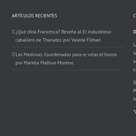
ARTÍCULOS RECIENTES
C
¿Qué diría Francesca? Reseña al El industrioso
D
caballero de Thanatos por Valeria Fliman
L
l
Las Medusas. Coordenadas para re velar el horror
s
por Mariela Malhue Moreno
c
D
P
l
*