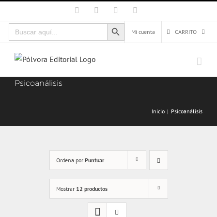
Saltar
Facebook
X
Instagram
Correo
electrónico
al
Botón de búsqueda
Buscar:
contenido
Mi cuenta
CARRITO
Psicoanálisis
Inicio
Psicoanálisis
Ordena por
Puntuar
Mostrar
12 productos