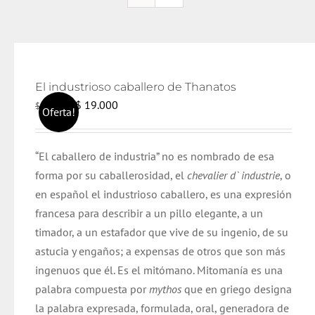
El industrioso caballero de Thanatos
El
El
$
19.000
$
20.000
Oferta!
precio
precio
original
actual
“El caballero de industria” no es nombrado de esa
era:
es:
forma por su caballerosidad, el
chevalier d` industrie
, o
$ 20.000.
$ 19.000.
en español el industrioso caballero, es una expresión
francesa para describir a un pillo elegante, a un
timador, a un estafador que vive de su ingenio, de su
astucia y engaños; a expensas de otros que son más
ingenuos que él. Es el mitómano. Mitomanía es una
palabra compuesta por
mythos
que en griego designa
la palabra expresada, formulada, oral, generadora de