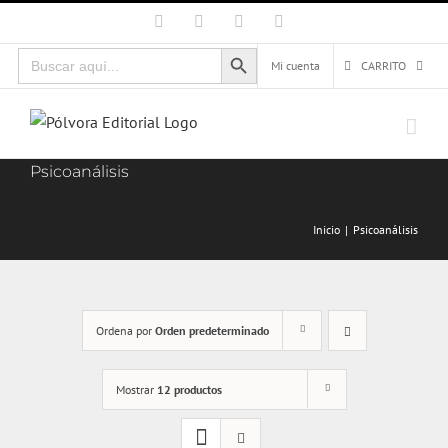
Saltar
Facebook
X
Instagram
Correo
electrónico
al
Botón de búsqueda
Buscar:
contenido
Mi cuenta
CARRITO
Psicoanálisis
Inicio
Psicoanálisis
Ordena por
Orden predeterminado
Mostrar
12 productos