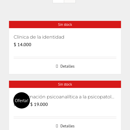
Sin stock
Clínica de la identidad
$
14.000
Detalles
Sin stock
Aproximación psicoanalítica a la psicopatología (Curso de psicología 2006)
Oferta!
El
El
$
19.000
$
20.000
precio
precio
original
actual
Detalles
era:
es: