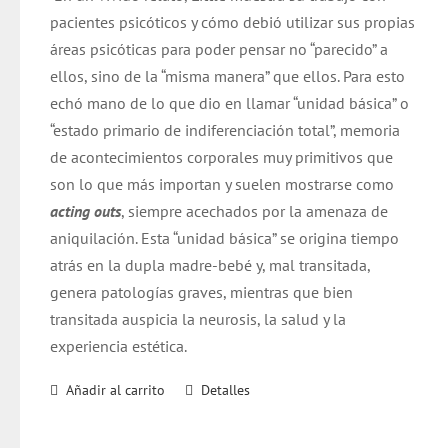
era:
es:
pacientes psicóticos y cómo debió utilizar sus propias
$ 26.000.
$ 25.000.
áreas psicóticas para poder pensar no “parecido” a
ellos, sino de la “misma manera” que ellos. Para esto
echó mano de lo que dio en llamar “unidad básica” o
“estado primario de indiferenciación total”, memoria
de acontecimientos corporales muy primitivos que
son lo que más importan y suelen mostrarse como
acting outs
, siempre acechados por la amenaza de
aniquilación. Esta “unidad básica” se origina tiempo
atrás en la dupla madre-bebé y, mal transitada,
genera patologías graves, mientras que bien
transitada auspicia la neurosis, la salud y la
experiencia estética.
Añadir al carrito
Detalles