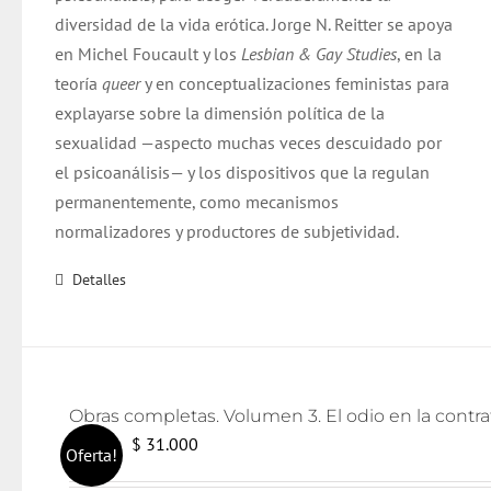
diversidad de la vida erótica. Jorge N. Reitter se apoya
en Michel Foucault y los
Lesbian & Gay Studies
, en la
teoría
queer
y en conceptualizaciones feministas para
explayarse sobre la dimensión política de la
sexualidad —aspecto muchas veces descuidado por
el psicoanálisis— y los dispositivos que la regulan
permanentemente, como mecanismos
normalizadores y productores de subjetividad.
Detalles
El
El
$
31.000
$
32.000
Oferta!
precio
precio