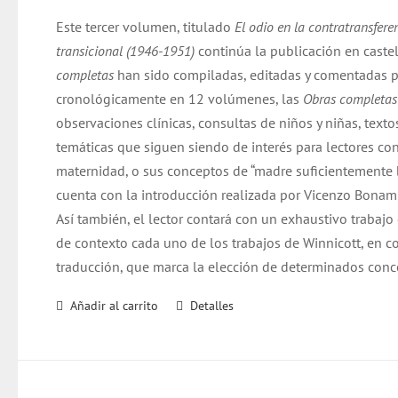
original
actual
Este tercer volumen, titulado
El odio en la contratransfere
era:
es:
transicional (1946-1951)
continúa la publicación en caste
$ 32.000.
$ 31.000.
completas
han sido compiladas, editadas y comentadas p
cronológicamente en 12 volúmenes, las
Obras completa
observaciones clínicas, consultas de niños y niñas, texto
temáticas que siguen siendo de interés para lectores co
maternidad, o sus conceptos de “madre suficientemente bu
cuenta con la introducción realizada por Vicenzo Bonamin
Así también, el lector contará con un exhaustivo trabajo
de contexto cada uno de los trabajos de Winnicott, en co
traducción, que marca la elección de determinados conc
Añadir al carrito
Detalles