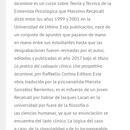
lacaniana
es un curso sobre Teoría y Técnica de la
$ 21.000.
$ 19.000.
Entrevista Psicológica que Massimo Recalcati
dictó entre los años 1999 y 2001 en la
Universidad de Urbino. Esta publicación, nace de
un conjunto de apuntes que pasaron de mano
en mano entre sus estudiantes hasta que las
desgrabaciones fueron revisadas por el autor,
editadas y publicadas el año 2017 bajo el título
La pratica del colloquio clinico. Una prospettiva
lacaniana
, por Raffaello Cortina Editore. Esta
obra, traducida por la psicoanalista Marcela
González Barrientos, es el esfuerzo de un joven
Recalcati por hablar de Jacques Lacan en la
universidad por fuera de la filosofía o
las ciencias humanas, ya que su enunciación se
encuentra del lado clínico. La lógica del caso
a caso, de la singularidad y de lo incomparable,