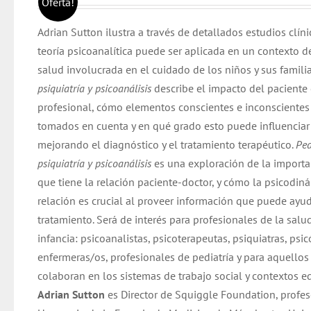
Oferta!
original
actual
Adrian Sutton ilustra a través de detallados estudios clín
era:
es:
teoría psicoanalítica puede ser aplicada en un contexto d
$ 30.000.
$ 28.000.
salud involucrada en el cuidado de los niños y sus famili
psiquiatría y psicoanálisis
describe el impacto del paciente 
profesional, cómo elementos conscientes e inconscientes 
tomados en cuenta y en qué grado esto puede influenciar 
mejorando el diagnóstico y el tratamiento terapéutico.
Ped
psiquiatría y psicoanálisis
es una exploración de la importa
que tiene la relación paciente-doctor, y cómo la psicodin
relación es crucial al proveer información que puede ayud
tratamiento. Será de interés para profesionales de la salu
infancia: psicoanalistas, psicoterapeutas, psiquiatras, psi
enfermeras/os, profesionales de pediatría y para aquellos
colaboran en los sistemas de trabajo social y contextos e
Adrian Sutton
es Director de Squiggle Foundation, profes