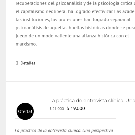
recuperaciones del psicoanálisis y de la psicología crítica
el capitalismo neoliberal ha logrado efectivizar. Las acade
las instituciones, las profesiones han logrado separar al
psicoanálisis de aquellas huellas históricas donde se pus
juego de un modo valiente una alianza histórica con el
marxismo.
Detalles
El
El
$
19.000
$
21.000
Oferta!
precio
precio
original
actual
La práctica de la entrevista clínica. Una perspectiva
era:
es: