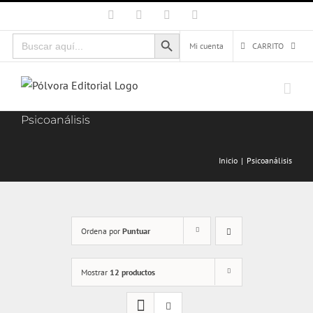
Saltar
Facebook
X
Instagram
Correo
electrónico
al
Botón de búsqueda
Buscar:
contenido
Mi cuenta
CARRITO
Psicoanálisis
Inicio
Psicoanálisis
Ordena por
Puntuar
Mostrar
12 productos