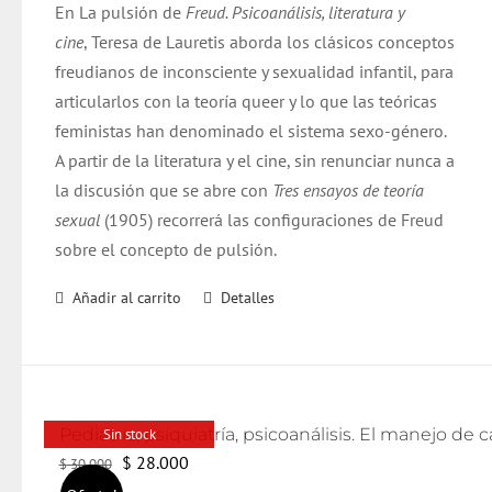
En La pulsión de
Freud. Psicoanálisis, literatura y
era:
es:
cine
, Teresa de Lauretis aborda los clásicos conceptos
$ 21.000.
$ 20.000.
freudianos de inconsciente y sexualidad infantil, para
articularlos con la teoría queer y lo que las teóricas
feministas han denominado el sistema sexo-género.
A partir de la literatura y el cine, sin renunciar nunca a
la discusión que se abre con
Tres ensayos de teoría
sexual
(1905) recorrerá las configuraciones de Freud
sobre el concepto de pulsión.
Añadir al carrito
Detalles
Sin stock
El
El
$
28.000
$
30.000
precio
precio