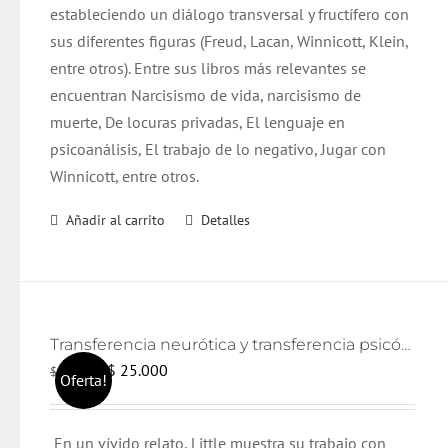
estableciendo un diálogo transversal y fructífero con
sus diferentes figuras (Freud, Lacan, Winnicott, Klein,
entre otros). Entre sus libros más relevantes se
encuentran Narcisismo de vida, narcisismo de
muerte, De locuras privadas, El lenguaje en
psicoanálisis, El trabajo de lo negativo, Jugar con
Winnicott, entre otros.
Añadir al carrito
Detalles
Transferencia neurótica y transferencia psicótica (2da edición)
El
El
$
25.000
$
26.000
Oferta!
precio
precio
original
actual
En un vívido relato, Little muestra su trabajo con