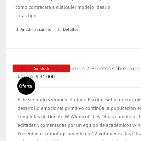
como contracara a cualquier modelo ideal o
curas tipo.
Añadir al carrito
Detalles
Sin stock
El
El
$
31.000
$
32.000
precio
precio
Oferta!
original
actual
Este segundo volumen, titulado Escritos sobre guerra, n
era:
es:
desarrollo emocional primitivo continúa la publicación e
$ 32.000.
$ 31.000.
completas de Donald W. Winnicott. Las Obras completas 
editadas y comentadas por un equipo de académicos winn
Presentadas cronológicamente en 12 volúmenes, las Obr