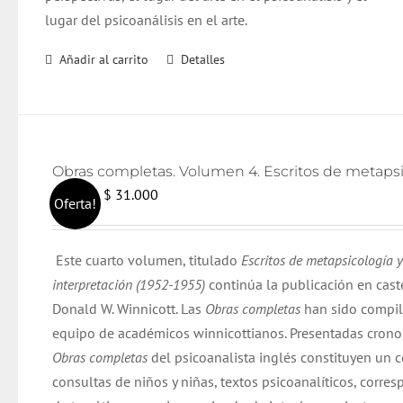
lugar del psicoanálisis en el arte.
Añadir al carrito
Detalles
El
El
$
31.000
$
32.000
Oferta!
precio
precio
original
actual
Este cuarto volumen, titulado
Escritos de metapsicología y
era:
es:
interpretación (1952-1955)
continúa la publicación en cast
$ 32.000.
$ 31.000.
Donald W. Winnicott. Las
Obras completas
han sido compil
equipo de académicos winnicottianos. Presentadas cron
Obras completas
del psicoanalista inglés constituyen un 
consultas de niños y niñas, textos psicoanalíticos, corre