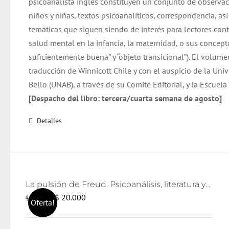
psicoanalista inglés constituyen un conjunto de observac
niños y niñas, textos psicoanalíticos, correspondencia, as
temáticas que siguen siendo de interés para lectores co
salud mental en la infancia, la maternidad, o sus concep
suficientemente buena” y “objeto transicional”). El volume
traducción de Winnicott Chile y con el auspicio de la Uni
Bello (UNAB), a través de su Comité Editorial, y la Escuel
[Despacho del libro: tercera/cuarta semana de agosto]
Detalles
La pulsión de Freud. Psicoanálisis, literatura y cine
El
El
$
20.000
$
21.000
Oferta!
precio
precio
original
actual