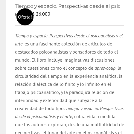
Tiempo y espacio. Perspectivas desde el psicoanálisis y el arte
El
El
$
26.000
$
28.000
Oferta!
precio
precio
original
actual
Tiempo y espacio. Perspectivas desde el psicoanálisis y el
era:
es:
arte
, es una fascinante colección de artículos de
$ 28.000.
$ 26.000.
destacados psicoanalistas y pensadores de todo el
mundo. El libro incluye imaginativas discusiones
sobre cuestiones como el concepto de
apres-coup
, la
circularidad del tiempo en la experiencia analítica, la
relación dialéctica de lo finito y lo infinito en el
trabajo psicoanalítico, y la paradójica relación de
interioridad y exterioridad que subyace a la
creatividad de todo tipo.
Tiempo y espacio. Perspectivas
desde el psicoanálisis y el arte
, cobra vida a medida
que los autores exploran, desde una multiplicidad de
perspectivas, el lugar del arte en el psicoanálisis y el