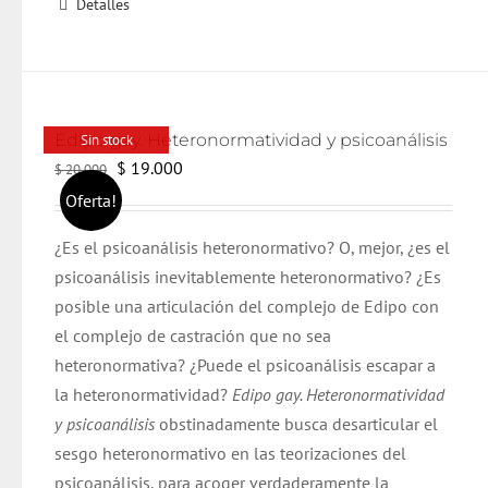
Detalles
Edipo gay. Heteronormatividad y psicoanálisis
Sin stock
El
El
$
19.000
$
20.000
precio
precio
Oferta!
original
actual
¿Es el psicoanálisis heteronormativo? O, mejor, ¿es el
era:
es:
psicoanálisis inevitablemente heteronormativo? ¿Es
$ 20.000.
$ 19.000.
posible una articulación del complejo de Edipo con
el complejo de castración que no sea
heteronormativa? ¿Puede el psicoanálisis escapar a
la heteronormatividad?
Edipo gay. Heteronormatividad
y psicoanálisis
obstinadamente busca desarticular el
sesgo heteronormativo en las teorizaciones del
psicoanálisis, para acoger verdaderamente la