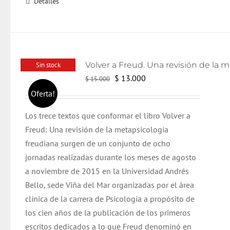
Detalles
Sin stock
El
El
$
13.000
$
15.000
precio
precio
Oferta!
original
actual
Los trece textos que conformar el libro Volver a
era:
es:
Freud: Una revisión de la metapsicología
$ 15.000.
$ 13.000.
freudiana surgen de un conjunto de ocho
jornadas realizadas durante los meses de agosto
a noviembre de 2015 en la Universidad Andrés
Bello, sede Viña del Mar organizadas por el área
clínica de la carrera de Psicología a propósito de
los cien años de la publicación de los primeros
escritos dedicados a lo que Freud denominó en