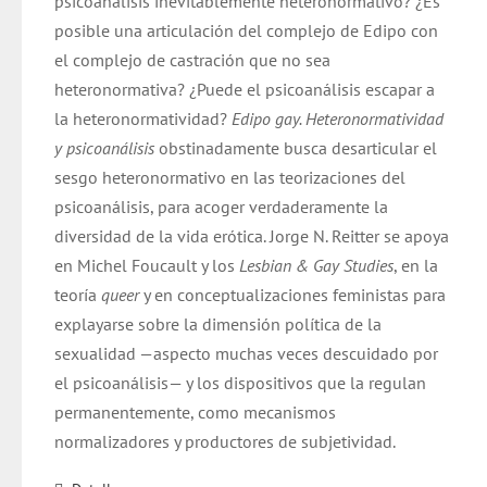
psicoanálisis inevitablemente heteronormativo? ¿Es
$ 20.000.
$ 19.000.
posible una articulación del complejo de Edipo con
el complejo de castración que no sea
heteronormativa? ¿Puede el psicoanálisis escapar a
la heteronormatividad?
Edipo gay. Heteronormatividad
y psicoanálisis
obstinadamente busca desarticular el
sesgo heteronormativo en las teorizaciones del
psicoanálisis, para acoger verdaderamente la
diversidad de la vida erótica. Jorge N. Reitter se apoya
en Michel Foucault y los
Lesbian & Gay Studies
, en la
teoría
queer
y en conceptualizaciones feministas para
explayarse sobre la dimensión política de la
sexualidad —aspecto muchas veces descuidado por
el psicoanálisis— y los dispositivos que la regulan
permanentemente, como mecanismos
normalizadores y productores de subjetividad.