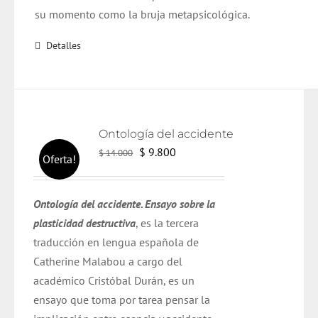
su momento como la bruja metapsicológica.
Detalles
Ontología del accidente
El
El
$
9.800
$
14.000
Oferta!
precio
precio
original
actual
Ontología del accidente. Ensayo sobre la
era:
es:
plasticidad destructiva
, es la tercera
$ 14.000.
$ 9.800.
traducción en lengua española de
Catherine Malabou a cargo del
académico Cristóbal Durán,
es un
ensayo que toma por tarea pensar la