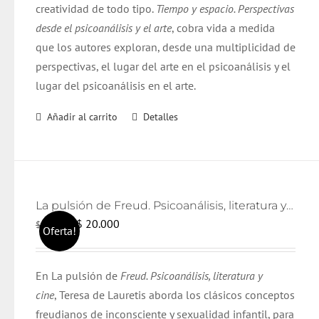
creatividad de todo tipo.
Tiempo y espacio. Perspectivas
desde el psicoanálisis y el arte
, cobra vida a medida
que los autores exploran, desde una multiplicidad de
perspectivas, el lugar del arte en el psicoanálisis y el
lugar del psicoanálisis en el arte.
Añadir al carrito
Detalles
La pulsión de Freud. Psicoanálisis, literatura y cine
El
El
$
20.000
$
21.000
Oferta!
precio
precio
original
actual
En La pulsión de
Freud. Psicoanálisis, literatura y
era:
es:
cine
, Teresa de Lauretis aborda los clásicos conceptos
$ 21.000.
$ 20.000.
freudianos de inconsciente y sexualidad infantil, para