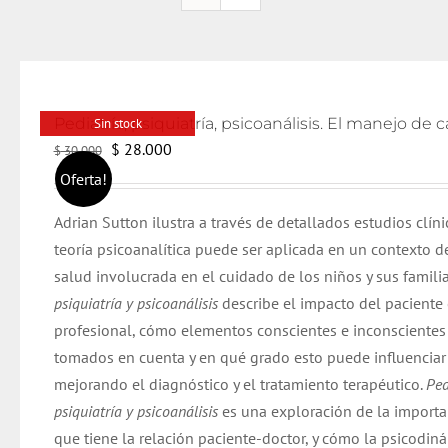
Sin stock
El
El
$
28.000
$
30.000
precio
precio
Oferta!
original
actual
Adrian Sutton ilustra a través de detallados estudios clín
era:
es:
teoría psicoanalítica puede ser aplicada en un contexto d
$ 30.000.
$ 28.000.
salud involucrada en el cuidado de los niños y sus famili
psiquiatría y psicoanálisis
describe el impacto del paciente 
profesional, cómo elementos conscientes e inconscientes 
tomados en cuenta y en qué grado esto puede influenciar 
mejorando el diagnóstico y el tratamiento terapéutico.
Ped
psiquiatría y psicoanálisis
es una exploración de la importa
que tiene la relación paciente-doctor, y cómo la psicodin