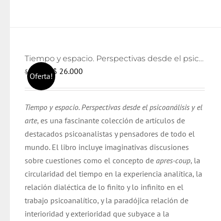
Tiempo y espacio. Perspectivas desde el psicoanálisis y el arte
El
El
$
26.000
$
28.000
Oferta!
precio
precio
original
actual
Tiempo y espacio. Perspectivas desde el psicoanálisis y el
era:
es:
arte
, es una fascinante colección de artículos de
$ 28.000.
$ 26.000.
destacados psicoanalistas y pensadores de todo el
mundo. El libro incluye imaginativas discusiones
sobre cuestiones como el concepto de
apres-coup
, la
circularidad del tiempo en la experiencia analítica, la
relación dialéctica de lo finito y lo infinito en el
trabajo psicoanalítico, y la paradójica relación de
interioridad y exterioridad que subyace a la