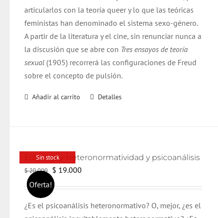
articularlos con la teoría queer y lo que las teóricas
feministas han denominado el sistema sexo-género.
A partir de la literatura y el cine, sin renunciar nunca a
la discusión que se abre con
Tres ensayos de teoría
sexual
(1905) recorrerá las configuraciones de Freud
sobre el concepto de pulsión.
Añadir al carrito
Detalles
Edipo gay. Heteronormatividad y psicoanálisis
Sin stock
El
El
$
19.000
$
20.000
precio
precio
Oferta!
original
actual
¿Es el psicoanálisis heteronormativo? O, mejor, ¿es el
era:
es: