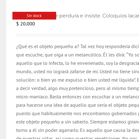
Sin stock
$
20.000
¿Qué es el objeto pequeño a? Tal vez hoy respondería dic
que escuche, que oiga a un melancólico. Él les dirá: “Yo s
aquello que lo infecta, lo he envenenado, soy la desgracia
mundo, usted no logrará zafarse de mí. Usted no tiene si
solución: o bien yo me expulso o bien usted me liquida”. E
a decir verdad, algo muy pretencioso, pero al mismo tiem
micro-maníaco. Basta entonces con escuchar a un melanc
para hacerse una idea de aquello que sería el objeto peq
puesto que habitualmente nos encontramos gobernados 
este objeto pequeño a sin saberlo. Siempre estamos gira
torno a él sin poder agarrarlo. Es aquello que causa la de
de nuestras vidas, así como nuestras repeticiones. No por