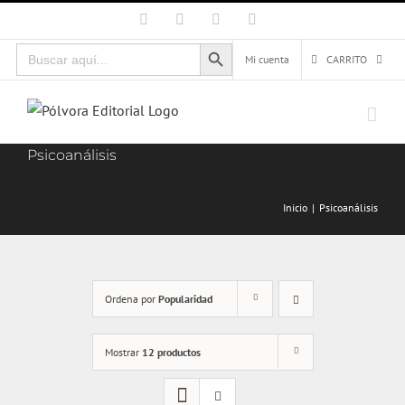
Saltar
Facebook
X
Instagram
Correo
electrónico
al
Botón de búsqueda
Buscar:
contenido
Mi cuenta
CARRITO
Psicoanálisis
Inicio
Psicoanálisis
Ordena por
Popularidad
Mostrar
12 productos