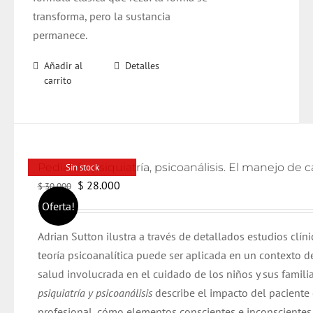
transforma, pero la sustancia
permanece.
Añadir al
Detalles
carrito
Sin stock
El
El
$
28.000
$
30.000
precio
precio
Oferta!
original
actual
Adrian Sutton ilustra a través de detallados estudios clín
era:
es:
teoría psicoanalítica puede ser aplicada en un contexto d
$ 30.000.
$ 28.000.
salud involucrada en el cuidado de los niños y sus famili
psiquiatría y psicoanálisis
describe el impacto del paciente 
profesional, cómo elementos conscientes e inconscientes 