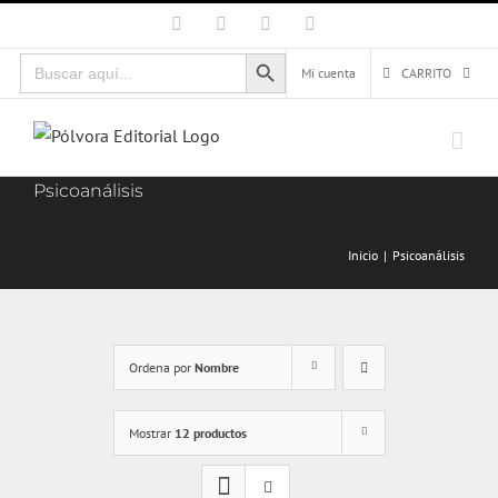
Saltar
Facebook
X
Instagram
Correo
electrónico
al
Botón de búsqueda
Buscar:
contenido
Mi cuenta
CARRITO
Psicoanálisis
Inicio
Psicoanálisis
Ordena por
Nombre
Mostrar
12 productos