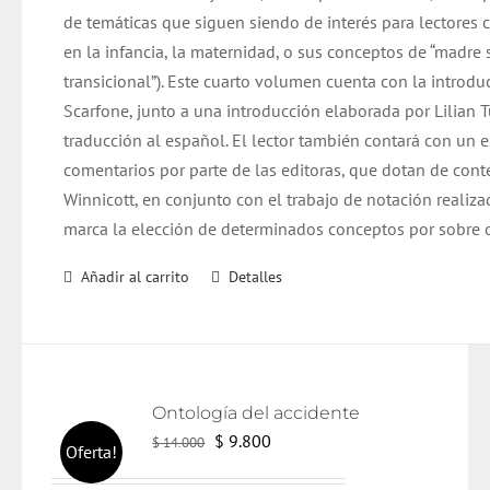
de temáticas que siguen siendo de interés para lectore
en la infancia, la maternidad, o sus conceptos de “madre 
transicional”). Este cuarto volumen cuenta con la introd
Scarfone, junto a una introducción elaborada por Lilian 
traducción al español. El lector también contará con un 
comentarios por parte de las editoras, que dotan de cont
Winnicott, en conjunto con el trabajo de notación realiza
marca la elección de determinados conceptos por sobre o
Añadir al carrito
Detalles
Ontología del accidente
El
El
$
9.800
$
14.000
Oferta!
precio
precio