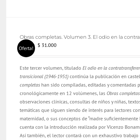
El
El
$
31.000
$
32.000
Oferta!
precio
precio
original
actual
Este tercer volumen, titulado
El odio en la contratransfere
era:
es:
transicional (1946-1951)
continúa la publicación en caste
$ 32.000.
$ 31.000.
completas
han sido compiladas, editadas y comentadas p
cronológicamente en 12 volúmenes, las
Obras completa
observaciones clínicas, consultas de niños y niñas, texto
temáticas que siguen siendo de interés para lectores co
maternidad, o sus conceptos de “madre suficientemente bu
cuenta con la introducción realizada por Vicenzo Bonamin
Así también, el lector contará con un exhaustivo trabajo