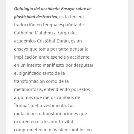
original
actual
Ontología del accidente. Ensayo sobre la
era:
es:
plasticidad destructiva
, es la tercera
$ 14.000.
$ 9.800.
traducción en lengua española de
Catherine Malabou a cargo del
académico Cristóbal Durán,
es un
ensayo que toma por tarea pensar la
implicación entre esencia y accidente,
en un intento manifiesto por desplazar
el significado tanto de la
transformación como de la
metamorfosis, entendiendo por estos
algo más que meros cambios de
“forma”, piel o vestimenta. Las
mutaciones o transformaciones que
ocurren en el desarrollo vital
comprometerían más bien cambios en