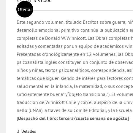
El
El
$
31.000
$
32.000
precio
precio
Oferta!
original
actual
Este segundo volumen, titulado Escritos sobre guerra, n
era:
es:
desarrollo emocional primitivo continúa la publicación e
$ 32.000.
$ 31.000.
completas de Donald W. Winnicott. Las Obras completas 
editadas y comentadas por un equipo de académicos winn
Presentadas cronológicamente en 12 volúmenes, las Obr
psicoanalista inglés constituyen un conjunto de observac
niños y niñas, textos psicoanalíticos, correspondencia, as
temáticas que siguen siendo de interés para lectores co
salud mental en la infancia, la maternidad, o sus concep
suficientemente buena” y “objeto transicional”). El volume
traducción de Winnicott Chile y con el auspicio de la Uni
Bello (UNAB), a través de su Comité Editorial, y la Escuel
[Despacho del libro: tercera/cuarta semana de agosto]
Detalles