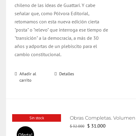
chileno de las ideas de Guattari. Y cabe
señalar que, como Pólvora Editorial,
retomamos con esta nueva edición cierta
"posta" o "relevo" que interroga ese tiempo de
"transición" a la democracia, a más de 30
años y adportas de un plebiscito para el
cambio constitucional.
Añadir al
Detalles
carrito
Sin stock
El
El
$
31.000
$
32.000
precio
precio
Oferta!