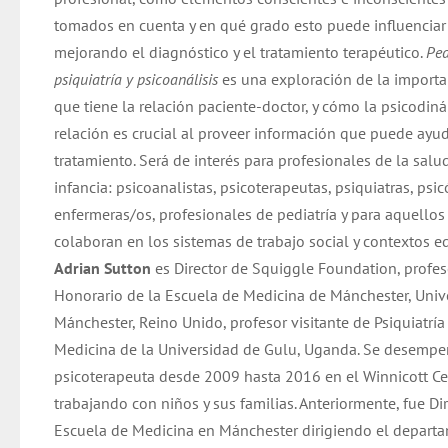
tomados en cuenta y en qué grado esto puede influenciar 
mejorando el diagnóstico y el tratamiento terapéutico.
Ped
psiquiatría y psicoanálisis
es una exploración de la importa
que tiene la relación paciente-doctor, y cómo la psicodin
relación es crucial al proveer información que puede ayud
tratamiento. Será de interés para profesionales de la salu
infancia: psicoanalistas, psicoterapeutas, psiquiatras, psi
enfermeras/os, profesionales de pediatría y para aquellos
colaboran en los sistemas de trabajo social y contextos e
Adrian Sutton
es Director de Squiggle Foundation, profes
Honorario de la Escuela de Medicina de Mánchester, Univ
Mánchester, Reino Unido, profesor visitante de Psiquiatrí
Medicina de la Universidad de Gulu, Uganda. Se desemp
psicoterapeuta desde 2009 hasta 2016 en el Winnicott Ce
trabajando con niños y sus familias. Anteriormente, fue Dir
Escuela de Medicina en Mánchester dirigiendo el depart