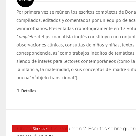
original
actual
Por primera vez se reúnen los escritos completos de Dona
era:
es:
compilados, editados y comentados por un equipo de ac
$ 32.000.
$ 31.000.
winnicottianos. Presentadas cronológicamente en 12 vol
Completas
del psicoanalista inglés constituyen un conjun
observaciones clínicas, consultas de niños y niñas, textos 
correspondencia, así como trabajos inéditos de temáticas
siendo de interés para lectores contemporáneos (como la
la infancia, la maternidad, o sus conceptos de “madre suf
buena” y “objeto transicional”).
Detalles
Sin stock