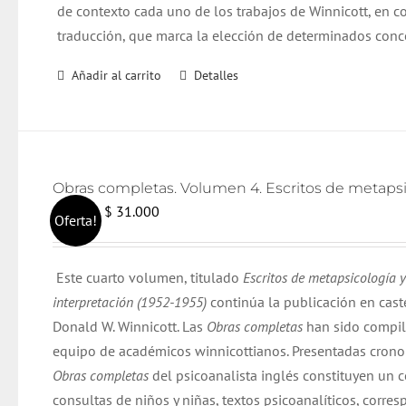
de contexto cada uno de los trabajos de Winnicott, en co
traducción, que marca la elección de determinados conc
Añadir al carrito
Detalles
El
El
$
31.000
$
32.000
Oferta!
precio
precio
original
actual
Este cuarto volumen, titulado
Escritos de metapsicología y
era:
es:
interpretación (1952-1955)
continúa la publicación en cast
$ 32.000.
$ 31.000.
Donald W. Winnicott. Las
Obras completas
han sido compil
equipo de académicos winnicottianos. Presentadas cron
Obras completas
del psicoanalista inglés constituyen un 
consultas de niños y niñas, textos psicoanalíticos, corre