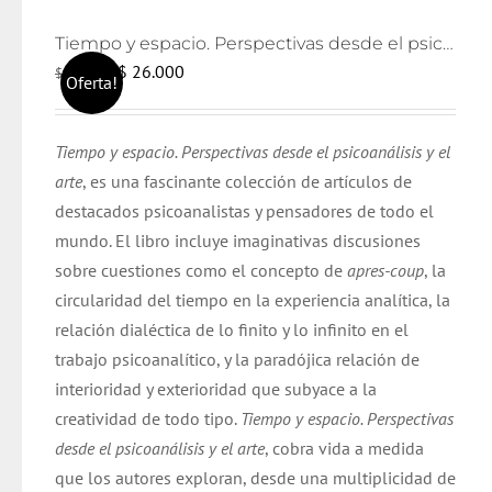
Tiempo y espacio. Perspectivas desde el psicoanálisis y el arte
El
El
$
26.000
$
28.000
Oferta!
precio
precio
original
actual
Tiempo y espacio. Perspectivas desde el psicoanálisis y el
era:
es:
arte
, es una fascinante colección de artículos de
$ 28.000.
$ 26.000.
destacados psicoanalistas y pensadores de todo el
mundo. El libro incluye imaginativas discusiones
sobre cuestiones como el concepto de
apres-coup
, la
circularidad del tiempo en la experiencia analítica, la
relación dialéctica de lo finito y lo infinito en el
trabajo psicoanalítico, y la paradójica relación de
interioridad y exterioridad que subyace a la
creatividad de todo tipo.
Tiempo y espacio. Perspectivas
desde el psicoanálisis y el arte
, cobra vida a medida
que los autores exploran, desde una multiplicidad de