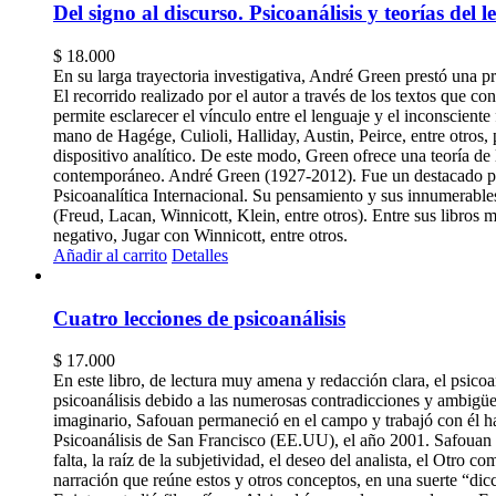
Del signo al discurso. Psicoanálisis y teorías del 
$
18.000
En su larga trayectoria investigativa, André Green prestó una pr
El recorrido realizado por el autor a través de los textos que
permite esclarecer el vínculo entre el lenguaje y el inconsciente
mano de Hagége, Culioli, Halliday, Austin, Peirce, entre otros, 
dispositivo analítico. De este modo, Green ofrece una teoría de l
contemporáneo. André Green (1927-2012). Fue un destacado psiq
Psicoanalítica Internacional. Su pensamiento y sus innumerables
(Freud, Lacan, Winnicott, Klein, entre otros). Entre sus libros 
negativo, Jugar con Winnicott, entre otros.
Añadir al carrito
Detalles
Cuatro lecciones de psicoanálisis
$
17.000
En este libro, de lectura muy amena y redacción clara, el psi
psicoanálisis debido a las numerosas contradicciones y ambigü
imaginario, Safouan permaneció en el campo y trabajó con él h
Psicoanálisis de San Francisco (EE.UU), el año 2001. Safouan 
falta, la raíz de la subjetividad, el deseo del analista, el Otro co
narración que reúne estos y otros conceptos, en una suerte “di