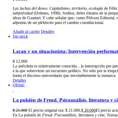
Las luchas del deseo. Capitalismo, territorio, ecología
de Félix 
subjetividad
(Dolmen, 1998). Ambos, fieles retratos de la prepara
ideas de Guattari. Y cabe señalar que, como Pólvora Editorial, 
adportas de un plebiscito para el cambio constitucional.
Añadir al carrito
Detalles
Sin stock
Lacan y un situacionista: Intervención performat
$
12.000
La anécdota es relativamente conocida…la interrupción por part
a la que sobreviene un encuentro político. No sólo por la irrupc
trama el discurso universitario que inevitablemente la enmarca.
Detalles
Oferta!
La pulsión de Freud. Psicoanálisis, literatura y c
$
21.000
El precio original era: $ 21.000.
$
20.000
El precio act
En La pulsión de
Freud. Psicoanálisis, literatura y cine
, Teresa