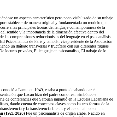
iéndose un aspecto característico pero poco visibilizado de su trabajo.
os por establecer de manera original y fundamentada un modelo que
recurre a las principales teorías del lenguaje contemporáneas de la
 del sentido y la importancia de la dimensión afectiva dentro del
 de las comprensiones reduccionistas del lenguaje en el psicoanálisis
d Psicoanalítica de París y también vicepresidente de la Asociación
endo un diálogo transversal y fructífero con sus diferentes figuras
e locuras privadas, El lenguaje en psicoanálisis, El trabajo de lo
o conoció a Lacan en 1949, estaba a punto de abandonar el
esentación que Lacan hizo del padre como real, simbólico e
rie de conferencias que Safouan impartió en la Escuela Lacaniana de
stas, dando cuenta de conceptos claves como las tres formas de la
atransferencia y la transferencia lateral, y el acto analítico en una
n (1921-2020)
Fue un psicoanalista de origen árabe. Nacido en