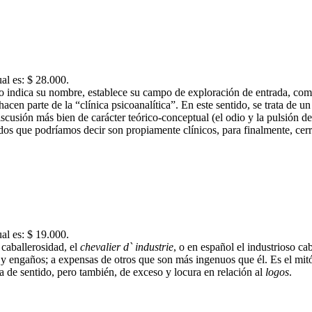
ual es: $ 28.000.
o indica su nombre, establece su campo de exploración de entrada, como
cen parte de la “clínica psicoanalítica”. En este sentido, se trata de un
cusión más bien de carácter teórico-conceptual (el odio y la pulsión de m
ados que podríamos decir son propiamente clínicos, para finalmente, cerr
ual es: $ 19.000.
 caballerosidad, el
chevalier d` industrie
, o en español el industrioso ca
cia y engaños; a expensas de otros que son más ingenuos que él. Es el 
a de sentido, pero también, de exceso y locura en relación al
logos
.