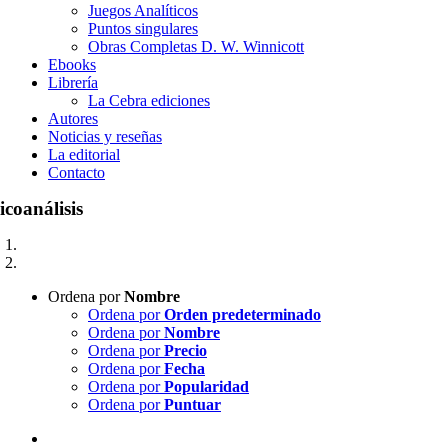
Juegos Analíticos
Puntos singulares
Obras Completas D. W. Winnicott
Ebooks
Librería
La Cebra ediciones
Autores
Noticias y reseñas
La editorial
Contacto
icoanálisis
Ordena por
Nombre
Ordena por
Orden predeterminado
Ordena por
Nombre
Ordena por
Precio
Ordena por
Fecha
Ordena por
Popularidad
Ordena por
Puntuar