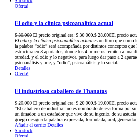
Sin stock
Oferta!
El odio y la clínica psicoanalítica actual
$
30.000
El precio original era: $ 30.000.
$
28.000
El precio act
El odio y la clínica psicoanalítica actual
es un libro que como l
la palabra “odio” será acompañada por distintos conceptos que ha
estructura en 8 apartados, donde los 4 primeros remiten a una dis
otredad, y el odio y lo negativo), para luego dar paso a 2 apart
psicoanálisis y arte, y “odio”, psicoanálisis y lo social.
Detalles
Oferta!
El industrioso caballero de Thanatos
$
20.000
El precio original era: $ 20.000.
$
19.000
El precio act
“El caballero de industria” no es nombrado de esa forma por su
un timador, a un estafador que vive de su ingenio, de su astu
griego designa la palabra expresada, formulada, oral, generador
Añadir al carrito
Detalles
Sin stock
Oferta!