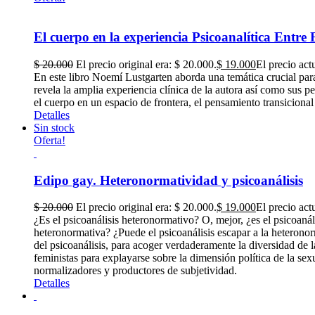
El cuerpo en la experiencia Psicoanalítica Entre
$
20.000
El precio original era: $ 20.000.
$
19.000
El precio act
En este libro Noemí Lustgarten aborda una temática crucial para
revela la amplia experiencia clínica de la autora así como sus p
el cuerpo en un espacio de frontera, el pensamiento transicional
Detalles
Sin stock
Oferta!
Edipo gay. Heteronormatividad y psicoanálisis
$
20.000
El precio original era: $ 20.000.
$
19.000
El precio act
¿Es el psicoanálisis heteronormativo? O, mejor, ¿es el psicoaná
heteronormativa? ¿Puede el psicoanálisis escapar a la heteron
del psicoanálisis, para acoger verdaderamente la diversidad de 
feministas para explayarse sobre la dimensión política de la 
normalizadores y productores de subjetividad.
Detalles