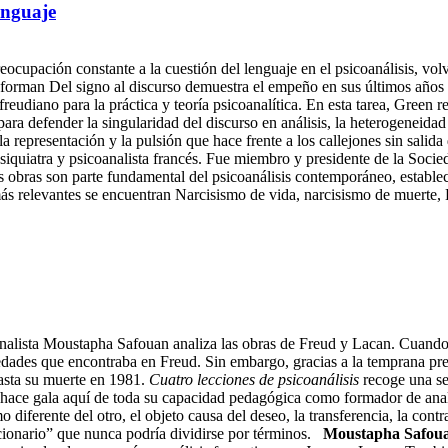
lenguaje
eocupación constante a la cuestión del lenguaje en el psicoanálisis, volv
 conforman Del signo al discurso demuestra el empeño en sus últimos añ
 freudiano para la práctica y teoría psicoanalítica. En esta tarea, Green 
para defender la singularidad del discurso en análisis, la heterogeneidad
a representación y la pulsión que hace frente a los callejones sin salida
uiatra y psicoanalista francés. Fue miembro y presidente de la Socieda
 obras son parte fundamental del psicoanálisis contemporáneo, estableci
más relevantes se encuentran Narcisismo de vida, narcisismo de muerte, D
coanalista Moustapha Safouan analiza las obras de Freud y Lacan. Cuand
edades que encontraba en Freud. Sin embargo, gracias a la temprana pr
asta su muerte en 1981.
Cuatro lecciones de psicoanálisis
recoge una se
hace gala aquí de toda su capacidad pedagógica como formador de anali
mo diferente del otro, el objeto causa del deseo, la transferencia, la contr
ccionario” que nunca podría dividirse por términos.
Moustapha Safoua