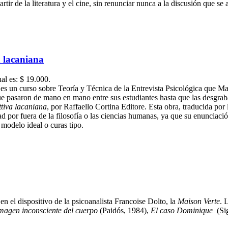
ir de la literatura y el cine, sin renunciar nunca a la discusión que se 
a lacaniana
ual es: $ 19.000.
es un curso sobre Teoría y Técnica de la Entrevista Psicológica que Ma
e pasaron de mano en mano entre sus estudiantes hasta que las desgrabac
ttiva lacaniana
, por Raffaello Cortina Editore. Esta obra, traducida por
 por fuera de la filosofía o las ciencias humanas, ya que su enunciación
modelo ideal o curas tipo.
n el dispositivo de la psicoanalista Francoise Dolto, la
Maison Verte
. 
magen inconsciente del cuerpo
(Paidós, 1984),
El caso Dominique
(Sig