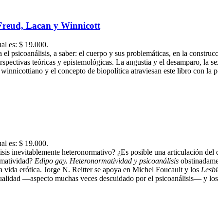
 Freud, Lacan y Winnicott
ual es: $ 19.000.
 el psicoanálisis, a saber: el cuerpo y sus problemáticas, en la constru
erspectivas teóricas y epistemológicas.
La angustia y el desamparo, la sex
 winnicottiano y el concepto de biopolítica atraviesan este libro con la 
ual es: $ 19.000.
lisis inevitablemente heteronormativo? ¿Es posible una articulación de
ormatividad?
Edipo gay. Heteronormatividad y psicoanálisis
obstinadamen
la vida erótica. Jorge N. Reitter se apoya en Michel Foucault y los
Lesbi
sexualidad —aspecto muchas veces descuidado por el psicoanálisis— y l