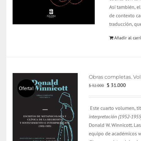
Así también, e
de contexto ca
traducción, qu
Añadir al carr
El
El
$
31.000
$
32.000
Oferta!
precio
precio
original
actual
Este cuarto volumen, t
era:
es:
interpretación (1952-195
$ 32.000.
$ 31.0
Donald W. Winnicott. La
equipo de académicos w