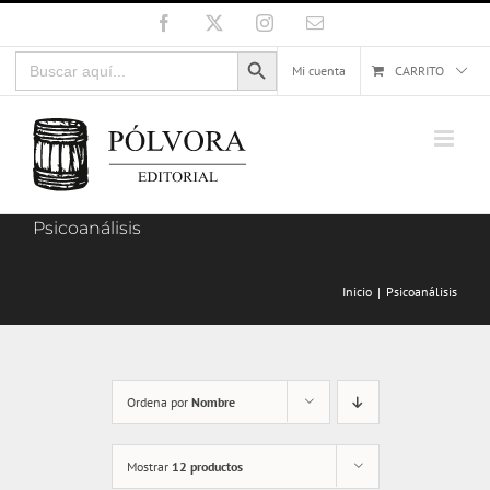
Saltar
Facebook
X
Instagram
Correo
electrónico
al
Botón de búsqueda
Buscar:
contenido
Mi cuenta
CARRITO
Psicoanálisis
Inicio
Psicoanálisis
Ordena por
Nombre
Mostrar
12 productos