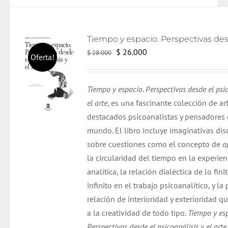
El
El
$
26.000
$
28.000
Oferta!
precio
precio
original
actual
Tiempo y espacio. Perspectivas desde el psic
era:
es:
el arte
, es una fascinante colección de ar
$ 28.000.
$ 26.000.
destacados psicoanalistas y pensadores 
mundo. El libro incluye imaginativas di
sobre cuestiones como el concepto de
a
la circularidad del tiempo en la experien
analítica, la relación dialéctica de lo finit
infinito en el trabajo psicoanalítico, y la
relación de interioridad y exterioridad q
a la creatividad de todo tipo.
Tiempo y esp
Perspectivas desde el psicoanálisis y el arte