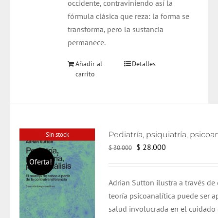
occidente, contraviniendo así la
fórmula clásica que reza: la forma se
transforma, pero la sustancia
permanece.
Añadir al
Detalles
carrito
Sin stock
El
El
$
28.000
$
30.000
precio
precio
Oferta!
original
actual
Adrian Sutton ilustra a través de
era:
es:
teoría psicoanalítica puede ser 
$ 30.000.
$ 28.000.
salud involucrada en el cuidado d