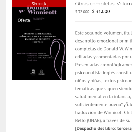
Sin stock
El
El
$
31.000
$
32.000
precio
precio
Oferta!
original
actual
Este segundo volumen, titul
era:
es:
desarrollo emocional primit
$ 32.000.
$ 31.000.
completas de Donald W. Win
editadas y comentadas por 
Presentadas cronológicamen
psicoanalista inglés constit
niños y niñas, textos psicoa
temáticas que siguen siendo
salud mental en la infancia
suficientemente buena” y “ob
traducción de Winnicott Chil
Bello (UNAB), a través de su
[Despacho del libro: tercer