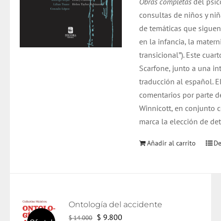
Obras completas
del psic
consultas de niños y niñ
de temáticas que siguen
en la infancia, la mater
transicional”). Este cu
Scarfone, junto a una i
traducción al español. E
comentarios por parte d
Winnicott, en conjunto c
marca la elección de de
Añadir al carrito
De
Ontología del accidente
El
El
$
9.800
$
14.000