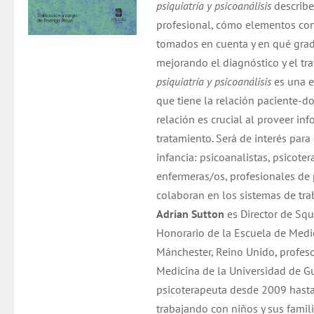
psiquiatría y psicoanálisis
describe
profesional, cómo elementos cons
tomados en cuenta y en qué grado
mejorando el diagnóstico y el tr
psiquiatría y psicoanálisis
es una e
que tiene la relación paciente-do
relación es crucial al proveer i
tratamiento. Será de interés para
infancia: psicoanalistas, psicoter
enfermeras/os, profesionales de 
colaboran en los sistemas de tra
Adrian Sutton
es Director de Squ
Honorario de la Escuela de Medi
Mánchester, Reino Unido, profesor
Medicina de la Universidad de 
psicoterapeuta desde 2009 hasta
trabajando con niños y sus famili