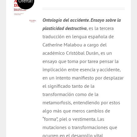
Oferta!
precio
precio
original
actual
Ontología del accidente. Ensayo sobre la
era:
es:
plasticidad destructiva
, es la tercera
$ 14.000.
$ 9.800.
traducción en lengua española de
Catherine Malabou a cargo del
académico Cristóbal Durán,
es un
ensayo que toma por tarea pensar la
implicación entre esencia y accidente,
en un intento manifiesto por desplazar
el significado tanto de la
transformación como de la
metamorfosis, entendiendo por estos
algo más que meros cambios de
“forma”, piel o vestimenta. Las
mutaciones o transformaciones que
ocurren en el desarrollo vital