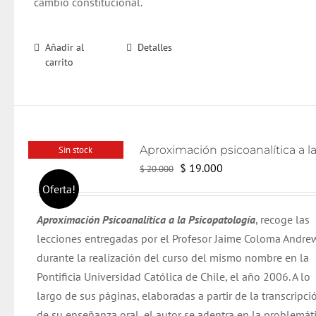
cambio constitucional.
Añadir al
Detalles
carrito
Sin stock
El
El
$
19.000
$
20.000
precio
precio
Oferta!
original
actual
Aproximación Psicoanalítica a la Psicopatología
, recoge las
era:
es:
lecciones entregadas por el Profesor Jaime Coloma Andre
$ 20.000.
$ 19.000.
durante la realización del curso del mismo nombre en la
Pontificia Universidad Católica de Chile, el año 2006. A lo
largo de sus páginas, elaboradas a partir de la transcripci
de su enseñanza oral, el autor se adentra en la problemát