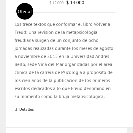
El
El
$
13.000
$
15.000
precio
precio
Oferta!
original
actual
Los trece textos que conformar el libro Volver a
era:
es:
Freud: Una revisión de la metapsicología
$ 15.000.
$ 13.000.
freudiana surgen de un conjunto de ocho
jornadas realizadas durante los meses de agosto
a noviembre de 2015 en la Universidad Andrés
Bello, sede Viña del Mar organizadas por el área
clínica de la carrera de Psicología a propósito de
los cien años de la publicación de los primeros
escritos dedicados a lo que Freud denominó en
su momento como la bruja metapsicológica.
Detalles