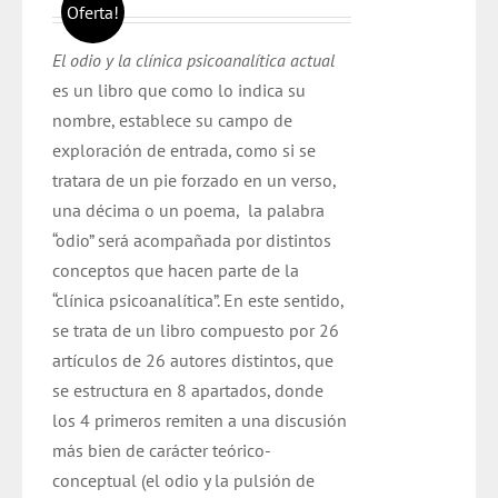
precio
precio
Oferta!
original
actual
El odio y la clínica psicoanalítica actual
era:
es:
es un libro que como lo indica su
$ 30.000.
$ 28.000.
nombre, establece su campo de
exploración de entrada, como si se
tratara de un pie forzado en un verso,
una décima o un poema, la palabra
“odio” será acompañada por distintos
conceptos que hacen parte de la
“clínica psicoanalítica”. En este sentido,
se trata de un libro compuesto por 26
artículos de 26 autores distintos, que
se estructura en 8 apartados, donde
los 4 primeros remiten a una discusión
más bien de carácter teórico-
conceptual (el odio y la pulsión de