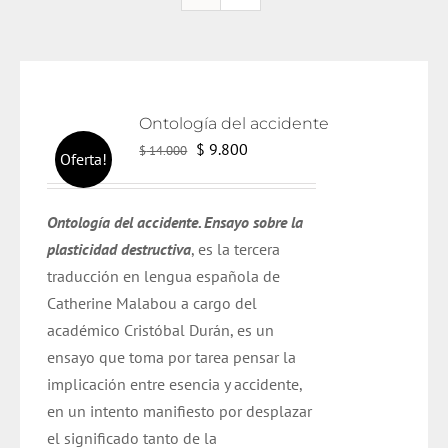
Ontología del accidente
El
El
$
9.800
$
14.000
Oferta!
precio
precio
original
actual
Ontología del accidente. Ensayo sobre la
era:
es:
plasticidad destructiva
, es la tercera
$ 14.000.
$ 9.800.
traducción en lengua española de
Catherine Malabou a cargo del
académico Cristóbal Durán,
es un
ensayo que toma por tarea pensar la
implicación entre esencia y accidente,
en un intento manifiesto por desplazar
el significado tanto de la