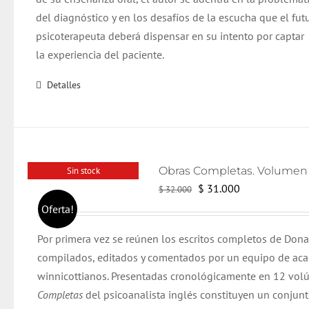
del diagnóstico y en los desafíos de la escucha que el fut
psicoterapeuta deberá dispensar en su intento por captar
la experiencia del paciente.
Detalles
Sin stock
El
El
$
31.000
$
32.000
precio
precio
Oferta!
original
actual
Por primera vez se reúnen los escritos completos de Dona
era:
es:
compilados, editados y comentados por un equipo de ac
$ 32.000.
$ 31.000.
winnicottianos. Presentadas cronológicamente en 12 vol
Completas
del psicoanalista inglés constituyen un conjun