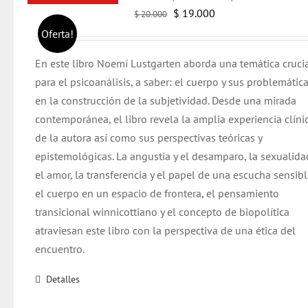
El
El
$
19.000
$
20.000
precio
precio
Oferta!
original
actual
En este libro Noemí Lustgarten aborda una temática cruci
era:
es:
para el psicoanálisis, a saber: el cuerpo y sus problemática
$ 20.000.
$ 19.000.
en la construcción de la subjetividad. Desde una mirada
contemporánea, el libro revela la amplia experiencia clíni
de la autora así como sus perspectivas teóricas y
epistemológicas.
La angustia y el desamparo, la sexualida
el amor, la transferencia y el papel de una escucha sensibl
el cuerpo en un espacio de frontera, el pensamiento
transicional winnicottiano y el concepto de biopolítica
atraviesan este libro con la perspectiva de una ética del
encuentro.
Detalles