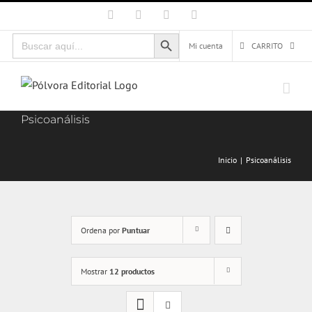
Saltar
Facebook
X
Instagram
Correo
electrónico
al
Botón de búsqueda
Buscar:
contenido
Mi cuenta
CARRITO
Psicoanálisis
Inicio
Psicoanálisis
Ordena por
Puntuar
Mostrar
12 productos