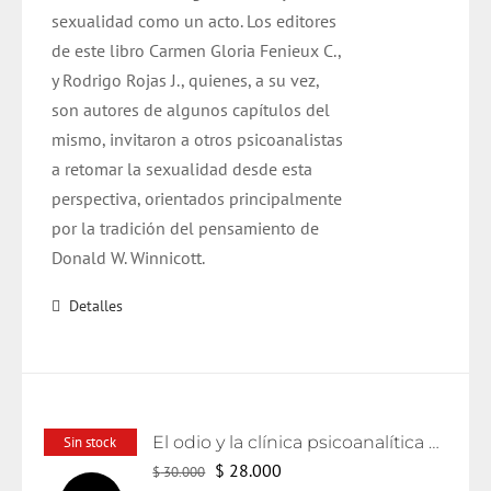
sexualidad como un acto. Los editores
de este libro Carmen Gloria Fenieux C.,
y Rodrigo Rojas J., quienes, a su vez,
son autores de algunos capítulos del
mismo, invitaron a otros psicoanalistas
a retomar la sexualidad desde esta
perspectiva, orientados principalmente
por la tradición del pensamiento de
Donald W. Winnicott.
Detalles
El odio y la clínica psicoanalítica actual
Sin stock
El
El
$
28.000
$
30.000