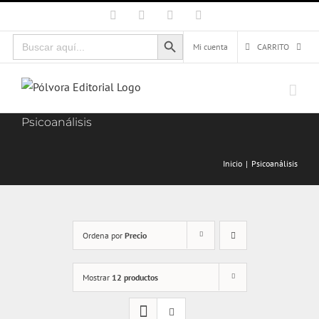
Saltar
Facebook
X
Instagram
Correo
electrónico
al
Botón de búsqueda
Buscar:
contenido
Mi cuenta
CARRITO
Psicoanálisis
Inicio
Psicoanálisis
Ordena por
Precio
Mostrar
12 productos