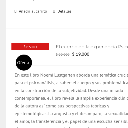
Añadir al carrito
Detalles
Sin stock
El
El
$
19.000
$
20.000
precio
precio
Oferta!
original
actual
En este libro Noemí Lustgarten aborda una temática cruci
era:
es:
para el psicoanálisis, a saber: el cuerpo y sus problemática
$ 20.000.
$ 19.000.
en la construcción de la subjetividad. Desde una mirada
contemporánea, el libro revela la amplia experiencia clíni
de la autora así como sus perspectivas teóricas y
epistemológicas.
La angustia y el desamparo, la sexualida
el amor, la transferencia y el papel de una escucha sensibl