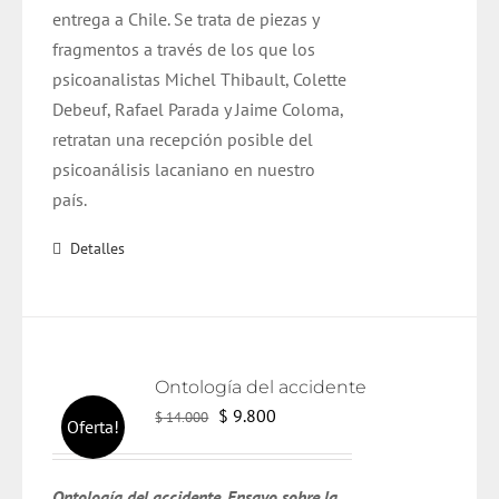
entrega a Chile. Se trata de piezas y
fragmentos a través de los que los
psicoanalistas Michel Thibault, Colette
Debeuf, Rafael Parada y Jaime Coloma,
retratan una recepción posible del
psicoanálisis lacaniano en nuestro
país.
Detalles
Ontología del accidente
El
El
$
9.800
$
14.000
Oferta!
precio
precio
original
actual
Ontología del accidente. Ensayo sobre la