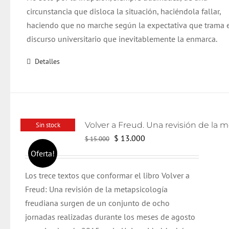
circunstancia que disloca la situación, haciéndola fallar,
haciendo que no marche según la expectativa que trama 
discurso universitario que inevitablemente la enmarca.
Detalles
Sin stock
El
El
$
13.000
$
15.000
precio
precio
Oferta!
original
actual
Los trece textos que conformar el libro Volver a
era:
es:
Freud: Una revisión de la metapsicología
$ 15.000.
$ 13.000.
freudiana surgen de un conjunto de ocho
jornadas realizadas durante los meses de agosto