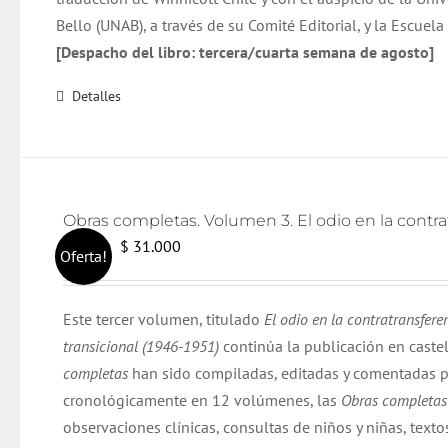
Bello (UNAB), a través de su Comité Editorial, y la Escuel
[Despacho del libro: tercera/cuarta semana de agosto]
Detalles
El
El
$
31.000
$
32.000
Oferta!
precio
precio
original
actual
Este tercer volumen, titulado
El odio en la contratransfere
era:
es:
transicional (1946-1951)
continúa la publicación en caste
$ 32.000.
$ 31.000.
completas
han sido compiladas, editadas y comentadas p
cronológicamente en 12 volúmenes, las
Obras completa
observaciones clínicas, consultas de niños y niñas, texto