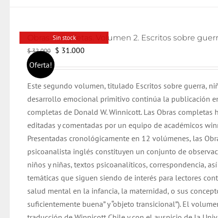
Sin stock
El
El
$
31.000
$
32.000
precio
precio
Oferta!
original
actual
Este segundo volumen, titulado Escritos sobre guerra, n
era:
es:
desarrollo emocional primitivo continúa la publicación e
$ 32.000.
$ 31.000.
completas de Donald W. Winnicott. Las Obras completas 
editadas y comentadas por un equipo de académicos winn
Presentadas cronológicamente en 12 volúmenes, las Obr
psicoanalista inglés constituyen un conjunto de observac
niños y niñas, textos psicoanalíticos, correspondencia, as
temáticas que siguen siendo de interés para lectores co
salud mental en la infancia, la maternidad, o sus concep
suficientemente buena” y “objeto transicional”). El volume
traducción de Winnicott Chile y con el auspicio de la Uni