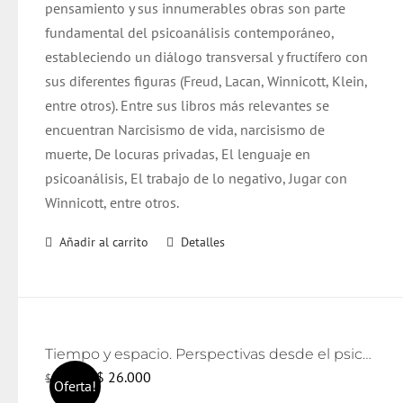
pensamiento y sus innumerables obras son parte
fundamental del psicoanálisis contemporáneo,
estableciendo un diálogo transversal y fructífero con
sus diferentes figuras (Freud, Lacan, Winnicott, Klein,
entre otros). Entre sus libros más relevantes se
encuentran Narcisismo de vida, narcisismo de
muerte, De locuras privadas, El lenguaje en
psicoanálisis, El trabajo de lo negativo, Jugar con
Winnicott, entre otros.
Añadir al carrito
Detalles
Tiempo y espacio. Perspectivas desde el psicoanálisis y el arte
El
El
$
26.000
$
28.000
Oferta!
precio
precio