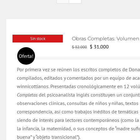
Sin stock
El
El
$
31.000
$
32.000
precio
precio
Oferta!
original
actual
Por primera vez se reúnen los escritos completos de Dona
era:
es:
compilados, editados y comentados por un equipo de ac
$ 32.000.
$ 31.000.
winnicottianos. Presentadas cronológicamente en 12 vol
Completas
del psicoanalista inglés constituyen un conjun
observaciones clínicas, consultas de niños y niñas, textos 
correspondencia, así como trabajos inéditos de temáticas
siendo de interés para lectores contemporáneos (como la
la infancia, la maternidad, o sus conceptos de “madre suf
buena” y “objeto transicional”).