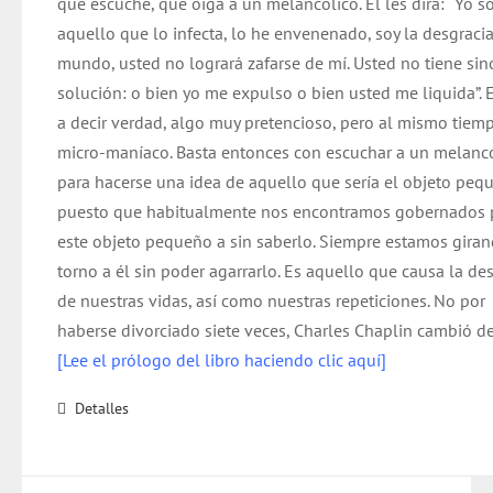
que escuche, que oiga a un melancólico. Él les dirá: “Yo s
aquello que lo infecta, lo he envenenado, soy la desgracia
mundo, usted no logrará zafarse de mí. Usted no tiene si
solución: o bien yo me expulso o bien usted me liquida”. E
a decir verdad, algo muy pretencioso, pero al mismo tiem
micro-maníaco. Basta entonces con escuchar a un melanc
para hacerse una idea de aquello que sería el objeto peq
puesto que habitualmente nos encontramos gobernados 
este objeto pequeño a sin saberlo. Siempre estamos gira
torno a él sin poder agarrarlo. Es aquello que causa la de
de nuestras vidas, así como nuestras repeticiones. No por
haberse divorciado siete veces, Charles Chaplin cambió de
[Lee el prólogo del libro haciendo clic aquí]
Detalles