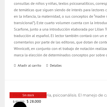
consultas de niños y niñas, textos psicoanalíticos, corre
de temáticas que siguen siendo de interés para lectore
en la infancia, la maternidad, o sus conceptos de “madre 
transicional”). Este cuarto volumen cuenta con la introd
Scarfone, junto a una introducción elaborada por Lilian 
traducción al español. El lector también contará con un 
comentarios por parte de las editoras, que dotan de cont
Winnicott, en conjunto con el trabajo de notación realiza
marca la elección de determinados conceptos por sobre o
Añadir al carrito
Detalles
Sin stock
El
El
$
28.000
$
30.000