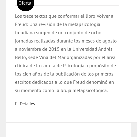
precio
precio
Oferta!
original
actual
Los trece textos que conformar el libro Volver a
era:
es:
Freud: Una revisión de la metapsicología
$ 15.000.
$ 13.000.
freudiana surgen de un conjunto de ocho
jornadas realizadas durante los meses de agosto
a noviembre de 2015 en la Universidad Andrés
Bello, sede Viña del Mar organizadas por el área
clínica de la carrera de Psicología a propósito de
los cien años de la publicación de los primeros
escritos dedicados a lo que Freud denominó en
su momento como la bruja metapsicológica.
Detalles