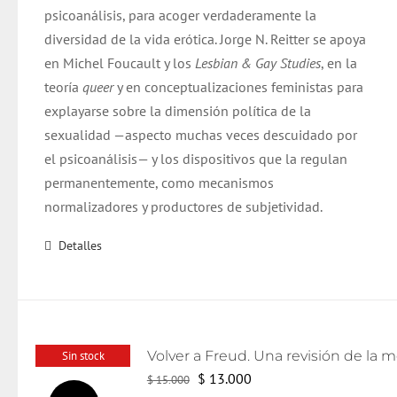
psicoanálisis, para acoger verdaderamente la
diversidad de la vida erótica. Jorge N. Reitter se apoya
en Michel Foucault y los
Lesbian & Gay Studies
, en la
teoría
queer
y en conceptualizaciones feministas para
explayarse sobre la dimensión política de la
sexualidad —aspecto muchas veces descuidado por
el psicoanálisis— y los dispositivos que la regulan
permanentemente, como mecanismos
normalizadores y productores de subjetividad.
Detalles
Sin stock
El
El
$
13.000
$
15.000