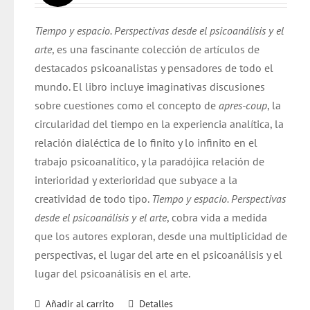
original
actual
Tiempo y espacio. Perspectivas desde el psicoanálisis y el
era:
es:
arte
, es una fascinante colección de artículos de
$ 28.000.
$ 26.000.
destacados psicoanalistas y pensadores de todo el
mundo. El libro incluye imaginativas discusiones
sobre cuestiones como el concepto de
apres-coup
, la
circularidad del tiempo en la experiencia analítica, la
relación dialéctica de lo finito y lo infinito en el
trabajo psicoanalítico, y la paradójica relación de
interioridad y exterioridad que subyace a la
creatividad de todo tipo.
Tiempo y espacio. Perspectivas
desde el psicoanálisis y el arte
, cobra vida a medida
que los autores exploran, desde una multiplicidad de
perspectivas, el lugar del arte en el psicoanálisis y el
lugar del psicoanálisis en el arte.
Añadir al carrito
Detalles