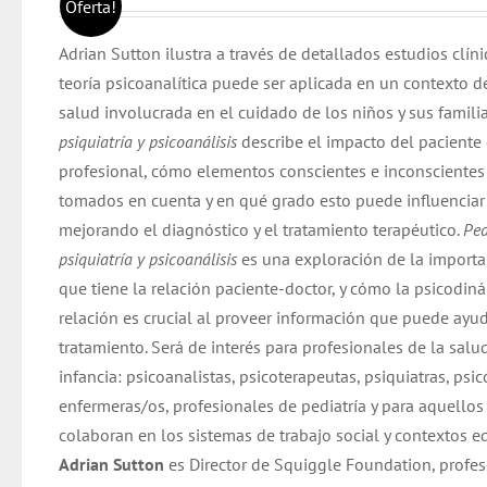
precio
precio
Oferta!
original
actual
Adrian Sutton ilustra a través de detallados estudios clín
era:
es:
teoría psicoanalítica puede ser aplicada en un contexto d
$ 30.000.
$ 28.000.
salud involucrada en el cuidado de los niños y sus famili
psiquiatría y psicoanálisis
describe el impacto del paciente 
profesional, cómo elementos conscientes e inconscientes 
tomados en cuenta y en qué grado esto puede influenciar 
mejorando el diagnóstico y el tratamiento terapéutico.
Ped
psiquiatría y psicoanálisis
es una exploración de la importa
que tiene la relación paciente-doctor, y cómo la psicodin
relación es crucial al proveer información que puede ayud
tratamiento. Será de interés para profesionales de la salu
infancia: psicoanalistas, psicoterapeutas, psiquiatras, psi
enfermeras/os, profesionales de pediatría y para aquellos
colaboran en los sistemas de trabajo social y contextos e
Adrian Sutton
es Director de Squiggle Foundation, profes