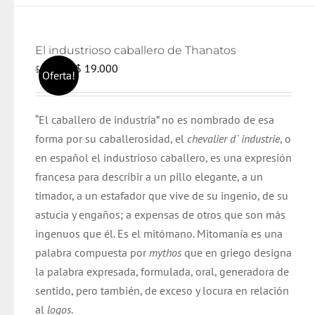
El industrioso caballero de Thanatos
El
El
$
19.000
$
20.000
Oferta!
precio
precio
original
actual
“El caballero de industria” no es nombrado de esa
era:
es:
forma por su caballerosidad, el
chevalier d` industrie
, o
$ 20.000.
$ 19.000.
en español el industrioso caballero, es una expresión
francesa para describir a un pillo elegante, a un
timador, a un estafador que vive de su ingenio, de su
astucia y engaños; a expensas de otros que son más
ingenuos que él. Es el mitómano. Mitomanía es una
palabra compuesta por
mythos
que en griego designa
la palabra expresada, formulada, oral, generadora de
sentido, pero también, de exceso y locura en relación
al
logos
.