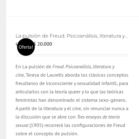
La pulsión de Freud. Psicoanálisis, literatura y cine
El
El
$
20.000
$
21.000
Oferta!
precio
precio
original
actual
En La pulsión de
Freud. Psicoanálisis, literatura y
era:
es:
cine
, Teresa de Lauretis aborda los clásicos conceptos
$ 21.000.
$ 20.000.
freudianos de inconsciente y sexualidad infantil, para
articularlos con la teoría queer y lo que las teóricas
feministas han denominado el sistema sexo-género.
A partir de la literatura y el cine, sin renunciar nunca a
la discusión que se abre con
Tres ensayos de teoría
sexual
(1905) recorrerá las configuraciones de Freud
sobre el concepto de pulsión.