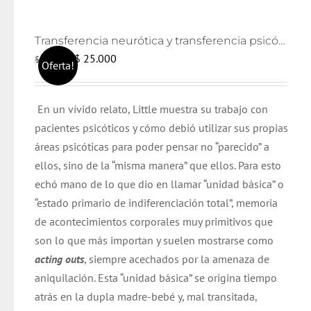
Transferencia neurótica y transferencia psicótica (2da edición)
El
El
$
25.000
$
26.000
Oferta!
precio
precio
original
actual
En un vívido relato, Little muestra su trabajo con
era:
es:
pacientes psicóticos y cómo debió utilizar sus propias
$ 26.000.
$ 25.000.
áreas psicóticas para poder pensar no “parecido” a
ellos, sino de la “misma manera” que ellos. Para esto
echó mano de lo que dio en llamar “unidad básica” o
“estado primario de indiferenciación total”, memoria
de acontecimientos corporales muy primitivos que
son lo que más importan y suelen mostrarse como
acting outs
, siempre acechados por la amenaza de
aniquilación. Esta “unidad básica” se origina tiempo
atrás en la dupla madre-bebé y, mal transitada,