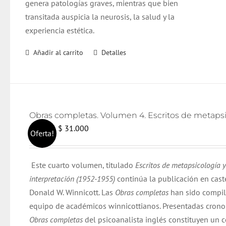
genera patologías graves, mientras que bien
transitada auspicia la neurosis, la salud y la
experiencia estética.
Añadir al carrito
Detalles
El
El
$
31.000
$
32.000
Oferta!
precio
precio
original
actual
Este cuarto volumen, titulado
Escritos de metapsicología y
era:
es:
interpretación (1952-1955)
continúa la publicación en cast
$ 32.000.
$ 31.000.
Donald W. Winnicott. Las
Obras completas
han sido compil
equipo de académicos winnicottianos. Presentadas cron
Obras completas
del psicoanalista inglés constituyen un 