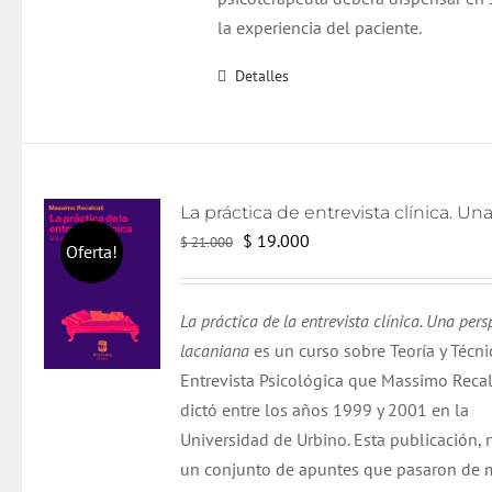
la experiencia del paciente.
Detalles
El
El
$
19.000
$
21.000
Oferta!
precio
precio
original
actual
La práctica de la entrevista clínica. Una pers
era:
es:
lacaniana
es un curso sobre Teoría y Técni
$ 21.000.
$ 19.000.
Entrevista Psicológica que Massimo Recal
dictó entre los años 1999 y 2001 en la
Universidad de Urbino. Esta publicación, 
un conjunto de apuntes que pasaron de