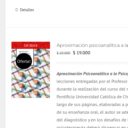
Detalles
Sin stock
El
El
$
19.000
$
20.000
precio
precio
Oferta!
original
actual
Aproximación Psicoanalítica a la Psic
era:
es:
lecciones entregadas por el Profes
$ 20.000.
$ 19.000.
durante la realización del curso de
Pontificia Universidad Católica de Chi
largo de sus páginas, elaboradas a pa
de su enseñanza oral, el autor se ad
del diagnóstico y en los desafíos de
psicoterapeuta deberá dispensar en s