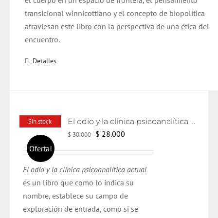
el cuerpo en un espacio de frontera, el pensamiento
transicional winnicottiano y el concepto de biopolítica
atraviesan este libro con la perspectiva de una ética del
encuentro.
Detalles
El odio y la clínica psicoanalítica actual
Sin stock
El
El
$
28.000
$
30.000
precio
precio
Oferta!
original
actual
El odio y la clínica psicoanalítica actual
era:
es:
es un libro que como lo indica su
$ 30.000.
$ 28.000.
nombre, establece su campo de
exploración de entrada, como si se