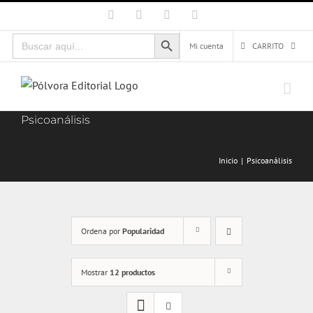
Saltar
Facebook
X
Instagram
Correo
electrónico
al
Botón de búsqueda
Buscar:
contenido
Mi cuenta
CARRITO
Psicoanálisis
Inicio
Psicoanálisis
Ordena por
Popularidad
Mostrar
12 productos