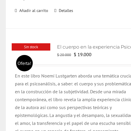
Añadir al carrito
Detalles
Sin stock
El
El
$
19.000
$
20.000
precio
precio
Oferta!
original
actual
En este libro Noemí Lustgarten aborda una temática cruci
era:
es:
para el psicoanálisis, a saber: el cuerpo y sus problemática
$ 20.000.
$ 19.000.
en la construcción de la subjetividad. Desde una mirada
contemporánea, el libro revela la amplia experiencia clíni
de la autora así como sus perspectivas teóricas y
epistemológicas.
La angustia y el desamparo, la sexualida
el amor, la transferencia y el papel de una escucha sensibl