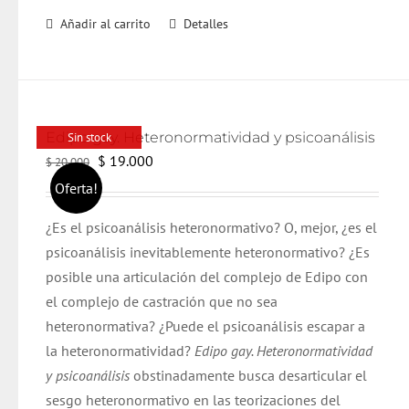
Añadir al carrito
Detalles
Edipo gay. Heteronormatividad y psicoanálisis
Sin stock
El
El
$
19.000
$
20.000
precio
precio
Oferta!
original
actual
¿Es el psicoanálisis heteronormativo? O, mejor, ¿es el
era:
es:
psicoanálisis inevitablemente heteronormativo? ¿Es
$ 20.000.
$ 19.000.
posible una articulación del complejo de Edipo con
el complejo de castración que no sea
heteronormativa? ¿Puede el psicoanálisis escapar a
la heteronormatividad?
Edipo gay. Heteronormatividad
y psicoanálisis
obstinadamente busca desarticular el
sesgo heteronormativo en las teorizaciones del