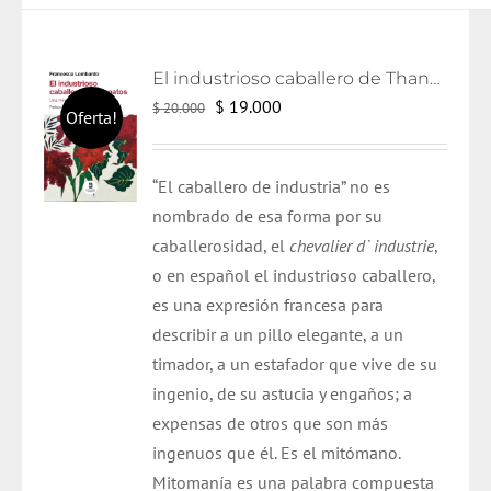
El industrioso caballero de Thanatos
El
El
$
19.000
$
20.000
Oferta!
precio
precio
original
actual
“El caballero de industria” no es
era:
es:
nombrado de esa forma por su
$ 20.000.
$ 19.000.
caballerosidad, el
chevalier d` industrie
,
o en español el industrioso caballero,
es una expresión francesa para
describir a un pillo elegante, a un
timador, a un estafador que vive de su
ingenio, de su astucia y engaños; a
expensas de otros que son más
ingenuos que él. Es el mitómano.
Mitomanía es una palabra compuesta