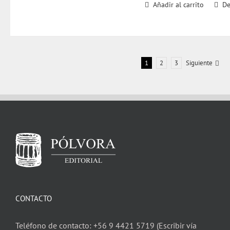
Añadir al carrito
De
1
2
3
Siguiente
CONTACTO
Teléfono de contacto: +56 9 4421 5719 (Escribir vía