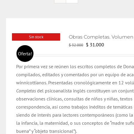
Sin stock
El
El
$
31.000
$
32.000
precio
precio
Oferta!
original
actual
Por primera vez se reúnen los escritos completos de Dona
era:
es:
compilados, editados y comentados por un equipo de ac
$ 32.000.
$ 31.000.
winnicottianos. Presentadas cronológicamente en 12 vol
Completas
del psicoanalista inglés constituyen un conjun
observaciones clínicas, consultas de niños y niñas, textos 
correspondencia, así como trabajos inéditos de temáticas
siendo de interés para lectores contemporáneos (como la
la infancia, la maternidad, o sus conceptos de “madre suf
buena” y “objeto transicional”).