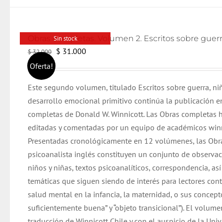
Sin stock
El
El
$
31.000
$
32.000
precio
precio
Oferta!
original
actual
Este segundo volumen, titulado Escritos sobre guerra, n
era:
es:
desarrollo emocional primitivo continúa la publicación e
$ 32.000.
$ 31.000.
completas de Donald W. Winnicott. Las Obras completas 
editadas y comentadas por un equipo de académicos winn
Presentadas cronológicamente en 12 volúmenes, las Obr
psicoanalista inglés constituyen un conjunto de observac
niños y niñas, textos psicoanalíticos, correspondencia, as
temáticas que siguen siendo de interés para lectores co
salud mental en la infancia, la maternidad, o sus concep
suficientemente buena” y “objeto transicional”). El volume
traducción de Winnicott Chile y con el auspicio de la Uni