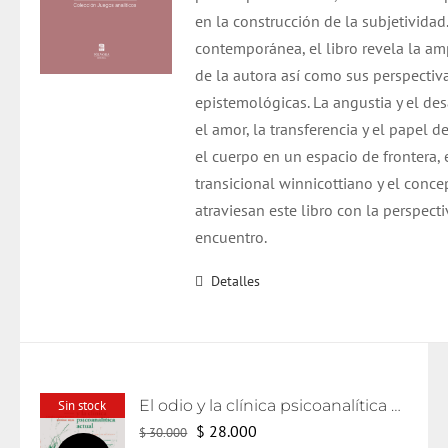
$ 20.000.
$ 19.000.
en la construcción de la subjetivida
contemporánea, el libro revela la amp
de la autora así como sus perspectiva
epistemológicas.
La angustia y el de
el amor, la transferencia y el papel 
el cuerpo en un espacio de frontera,
transicional winnicottiano y el conce
atraviesan este libro con la perspecti
encuentro.
Detalles
El odio y la clínica psicoanalítica actual
Sin stock
El
El
$
28.000
$
30.000