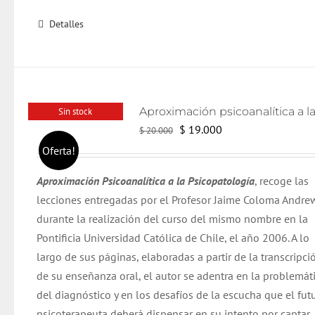
Detalles
Sin stock
El
El
$
19.000
$
20.000
precio
precio
Oferta!
original
actual
Aproximación Psicoanalítica a la Psicopatología
, recoge las
era:
es:
lecciones entregadas por el Profesor Jaime Coloma Andre
$ 20.000.
$ 19.000.
durante la realización del curso del mismo nombre en la
Pontificia Universidad Católica de Chile, el año 2006. A lo
largo de sus páginas, elaboradas a partir de la transcripci
de su enseñanza oral, el autor se adentra en la problemát
del diagnóstico y en los desafíos de la escucha que el fut
psicoterapeuta deberá dispensar en su intento por captar