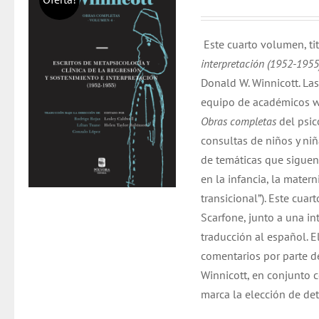
precio
precio
original
actual
Este cuarto volumen, t
era:
es:
interpretación (1952-195
$ 32.000.
$ 31.0
Donald W. Winnicott. La
equipo de académicos w
Obras completas
del psic
consultas de niños y niñ
de temáticas que siguen
en la infancia, la mater
transicional”). Este cu
Scarfone, junto a una i
traducción al español. E
comentarios por parte d
Winnicott, en conjunto c
marca la elección de de