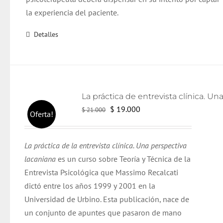
la experiencia del paciente.
Detalles
El
El
$
19.000
$
21.000
Oferta!
precio
precio
original
actual
La práctica de la entrevista clínica. Una perspectiva
era:
es:
lacaniana
es un curso sobre Teoría y Técnica de la
$ 21.000.
$ 19.000.
Entrevista Psicológica que Massimo Recalcati
dictó entre los años 1999 y 2001 en la
Universidad de Urbino. Esta publicación, nace de
un conjunto de apuntes que pasaron de mano