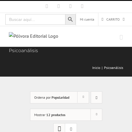
Saltar
Facebook
X
Instagram
Correo
electrónico
al
Botón de búsqueda
Buscar:
contenido
Mi cuenta
CARRITO
Psicoanálisis
Inicio
Psicoanálisis
Ordena por
Popularidad
Mostrar
12 productos