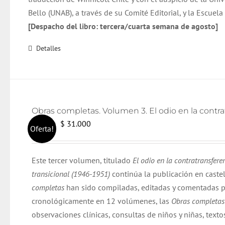
Bello (UNAB), a través de su Comité Editorial, y la Escuel
[Despacho del libro: tercera/cuarta semana de agosto]
Detalles
El
El
$
31.000
$
32.000
Oferta!
precio
precio
original
actual
Este tercer volumen, titulado
El odio en la contratransfere
era:
es:
transicional (1946-1951)
continúa la publicación en caste
$ 32.000.
$ 31.000.
completas
han sido compiladas, editadas y comentadas p
cronológicamente en 12 volúmenes, las
Obras completa
observaciones clínicas, consultas de niños y niñas, texto