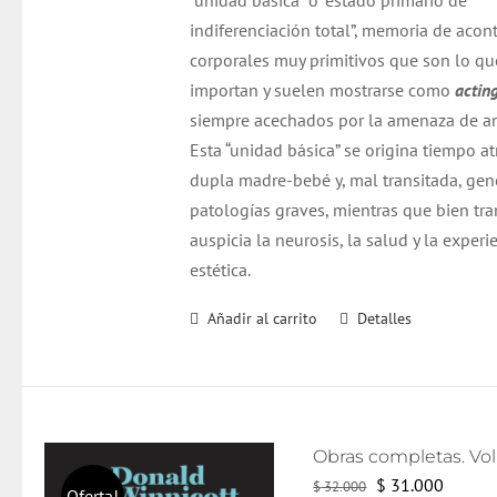
“unidad básica” o “estado primario de
indiferenciación total”, memoria de acon
corporales muy primitivos que son lo q
importan y suelen mostrarse como
actin
siempre acechados por la amenaza de an
Esta “unidad básica” se origina tiempo at
dupla madre-bebé y, mal transitada, gen
patologías graves, mientras que bien tra
auspicia la neurosis, la salud y la experi
estética.
Añadir al carrito
Detalles
El
El
$
31.000
$
32.000
Oferta!