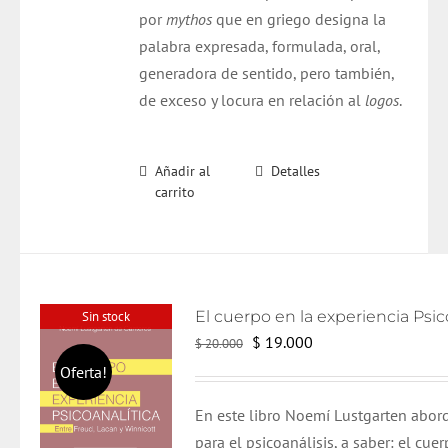
por
mythos
que en griego designa la
palabra expresada, formulada, oral,
generadora de sentido, pero también,
de exceso y locura en relación al
logos
.
Añadir al
Detalles
carrito
Sin stock
El
El
$
19.000
$
20.000
precio
precio
Oferta!
original
actual
En este libro Noemí Lustgarten abord
era:
es:
para el psicoanálisis, a saber: el cue