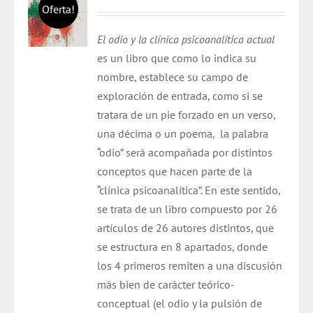
precio
precio
Oferta!
original
actual
El odio y la clínica psicoanalítica actual
era:
es:
es un libro que como lo indica su
$ 30.000.
$ 28.000.
nombre, establece su campo de
exploración de entrada, como si se
tratara de un pie forzado en un verso,
una décima o un poema, la palabra
“odio” será acompañada por distintos
conceptos que hacen parte de la
“clínica psicoanalítica”. En este sentido,
se trata de un libro compuesto por 26
artículos de 26 autores distintos, que
se estructura en 8 apartados, donde
los 4 primeros remiten a una discusión
más bien de carácter teórico-
conceptual (el odio y la pulsión de