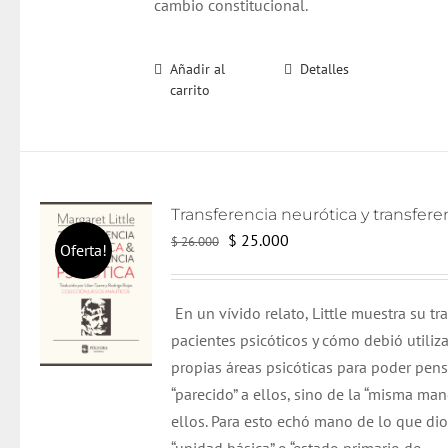
cambio constitucional.
Añadir al
Detalles
carrito
El
El
$
25.000
$
26.000
Oferta!
precio
precio
original
actual
En un vívido relato, Little muestra su tr
era:
es:
pacientes psicóticos y cómo debió utiliza
$ 26.000.
$ 25.000.
propias áreas psicóticas para poder pen
“parecido” a ellos, sino de la “misma man
ellos. Para esto echó mano de lo que dio