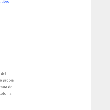
 libro
 del
la propia
trata de
 Coloma,