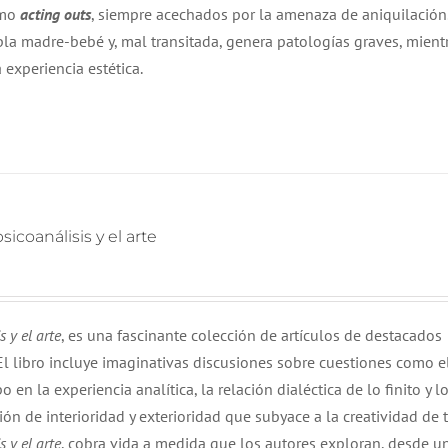
omo
acting outs
, siempre acechados por la amenaza de aniquilación.
upla madre-bebé y, mal transitada, genera patologías graves, mient
a experiencia estética.
icoanálisis y el arte
 y el arte
, es una fascinante colección de artículos de destacados
l libro incluye imaginativas discusiones sobre cuestiones como e
o en la experiencia analítica, la relación dialéctica de lo finito y lo
ción de interioridad y exterioridad que subyace a la creatividad de 
 y el arte
, cobra vida a medida que los autores exploran, desde u