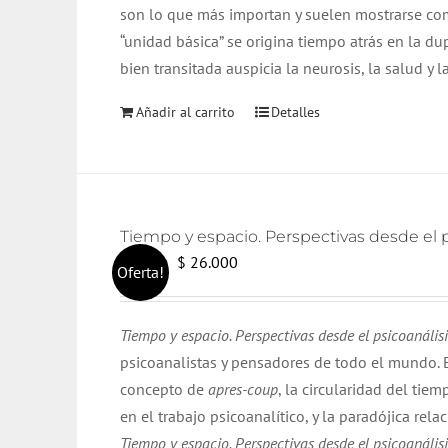
son lo que más importan y suelen mostrarse c
“unidad básica” se origina tiempo atrás en la d
bien transitada auspicia la neurosis, la salud y l
Añadir al carrito
Detalles
Tiempo y espacio. Perspectivas desde el ps
El
El
$
26.000
$
28.000
Oferta!
precio
precio
original
actual
Tiempo y espacio. Perspectivas desde el psicoanálisis
era:
es:
psicoanalistas y pensadores de todo el mundo. E
$ 28.000.
$ 26.000.
concepto de
apres-coup
, la circularidad del tiemp
en el trabajo psicoanalítico, y la paradójica rela
Tiempo y espacio. Perspectivas desde el psicoanálisis