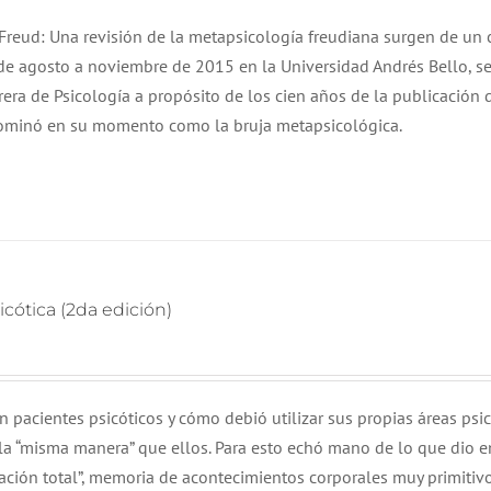
original
actual
a Freud: Una revisión de la metapsicología freudiana surgen de un
era:
es:
de agosto a noviembre de 2015 en la Universidad Andrés Bello, s
$ 15.000.
$ 13.000.
rrera de Psicología a propósito de los cien años de la publicación 
nominó en su momento como la bruja metapsicológica.
icótica (2da edición)
on pacientes psicóticos y cómo debió utilizar sus propias áreas psi
e la “misma manera” que ellos. Para esto echó mano de lo que dio e
ciación total”, memoria de acontecimientos corporales muy primitiv