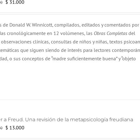
El
El
$
31.000
00
precio
precio
original
actual
os de Donald W. Winnicott, compilados, editados y comentados por
era:
es:
adas cronológicamente en 12 volúmenes, las
Obras Completas
del
$ 32.000.
$ 31.000.
observaciones clínicas, consultas de niños y niñas, textos psicoana
 temáticas que siguen siendo de interés para lectores contemporá
idad, o sus conceptos de “madre suficientemente buena” y “objeto
r a Freud. Una revisión de la metapsicología freudiana
El
El
$
13.000
00
precio
precio