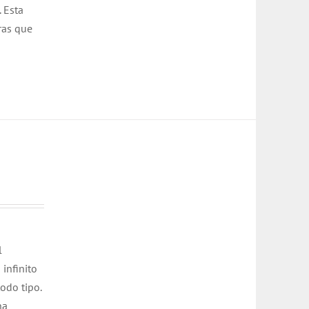
 Esta
ras que
l
 infinito
todo tipo.
na