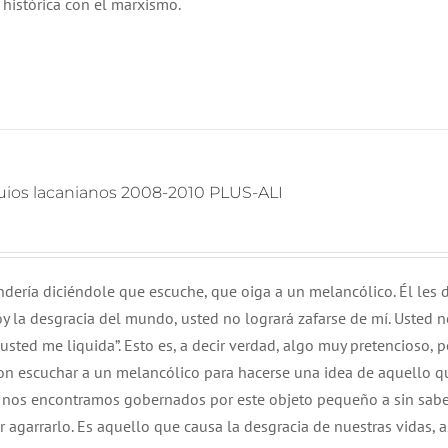
histórica con el marxismo.
oquios lacanianos 2008-2010 PLUS-ALI
dería diciéndole que escuche, que oiga a un melancólico. Él les d
oy la desgracia del mundo, usted no logrará zafarse de mí. Usted n
sted me liquida”. Esto es, a decir verdad, algo muy pretencioso, p
n escuchar a un melancólico para hacerse una idea de aquello qu
 nos encontramos gobernados por este objeto pequeño a sin sabe
 agarrarlo. Es aquello que causa la desgracia de nuestras vidas, 