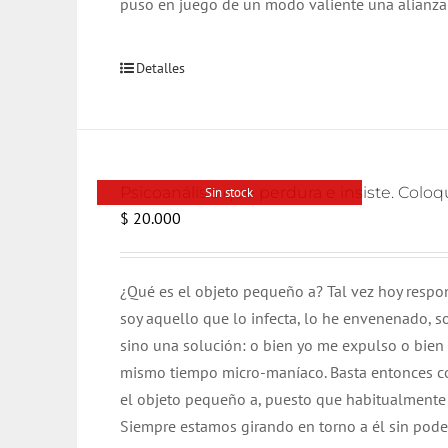
puso en juego de un modo valiente una alianza 
Detalles
Psicoanálisis que perdura e insiste. Col
Sin stock
$
20.000
¿Qué es el objeto pequeño a? Tal vez hoy respon
soy aquello que lo infecta, lo he envenenado, s
sino una solución: o bien yo me expulso o bien u
mismo tiempo micro-maníaco. Basta entonces co
el objeto pequeño a, puesto que habitualmente
Siempre estamos girando en torno a él sin poder