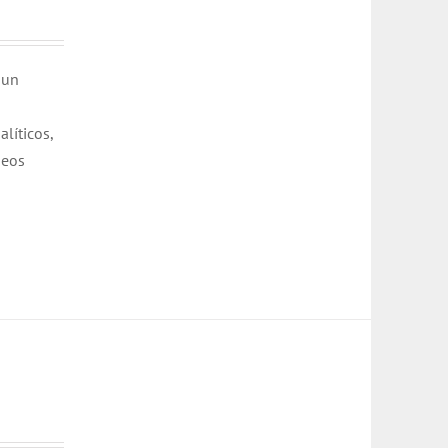
 un
líticos,
neos