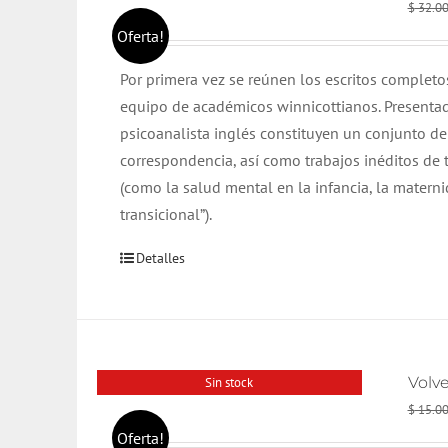
$
32.0
Oferta!
Por primera vez se reúnen los escritos complet
equipo de académicos winnicottianos. Present
psicoanalista inglés constituyen un conjunto de 
correspondencia, así como trabajos inéditos de
(como la salud mental en la infancia, la matern
transicional”).
Detalles
Volve
Sin stock
$
15.0
Oferta!