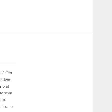
irá: “Yo
o tiene
ero al
e sería
rlo.
así como