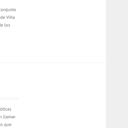
 conjunto
ede Viña
de los
cóticas
n llamar
os que