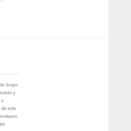
s de Grupo
tuales y
 o
 de este
invitaron
del