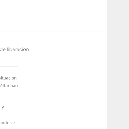
 de liberación
situación
uéllar han
 y
donde se