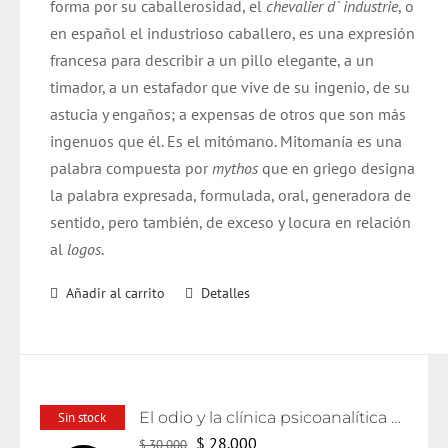
forma por su caballerosidad, el
chevalier d` industrie
, o
$ 20.000.
$ 19.000.
en español el industrioso caballero, es una expresión
francesa para describir a un pillo elegante, a un
timador, a un estafador que vive de su ingenio, de su
astucia y engaños; a expensas de otros que son más
ingenuos que él. Es el mitómano. Mitomanía es una
palabra compuesta por
mythos
que en griego designa
la palabra expresada, formulada, oral, generadora de
sentido, pero también, de exceso y locura en relación
al
logos
.
Añadir al carrito
Detalles
El odio y la clínica psicoanalítica actual
Sin stock
El
El
$
28.000
$
30.000