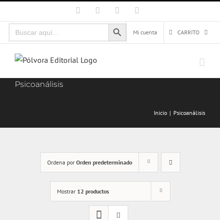
Saltar
Facebook
X
Instagram
Correo
electrónico
al
Botón de búsqueda
Buscar:
contenido
Mi cuenta
CARRITO
Psicoanálisis
Inicio
Psicoanálisis
Ordena por
Orden predeterminado
Mostrar
12 productos