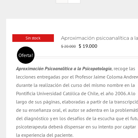
Sin stock
El
El
$
19.000
$
20.000
precio
precio
Oferta!
original
actual
Aproximación Psicoanalítica a la Psicopatología
, recoge las
era:
es:
lecciones entregadas por el Profesor Jaime Coloma Andre
$ 20.000.
$ 19.000.
durante la realización del curso del mismo nombre en la
Pontificia Universidad Católica de Chile, el año 2006. A lo
largo de sus páginas, elaboradas a partir de la transcripci
de su enseñanza oral, el autor se adentra en la problemát
del diagnóstico y en los desafíos de la escucha que el fut
psicoterapeuta deberá dispensar en su intento por captar
la experiencia del paciente.