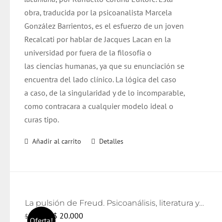
obra, traducida por la psicoanalista Marcela
González Barrientos, es el esfuerzo de un joven
Recalcati por hablar de Jacques Lacan en la
universidad por fuera de la filosofía o
las ciencias humanas, ya que su enunciación se
encuentra del lado clínico. La lógica del caso
a caso, de la singularidad y de lo incomparable,
como contracara a cualquier modelo ideal o
curas tipo.
Añadir al carrito
Detalles
La pulsión de Freud. Psicoanálisis, literatura y cine
El
El
$
20.000
$
21.000
Oferta!