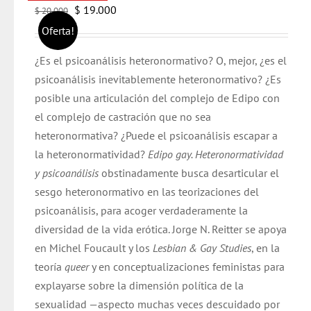
El
El
$
19.000
$
20.000
precio
precio
Oferta!
original
actual
¿Es el psicoanálisis heteronormativo? O, mejor, ¿es el
era:
es:
psicoanálisis inevitablemente heteronormativo? ¿Es
$ 20.000.
$ 19.000.
posible una articulación del complejo de Edipo con
el complejo de castración que no sea
heteronormativa? ¿Puede el psicoanálisis escapar a
la heteronormatividad?
Edipo gay. Heteronormatividad
y psicoanálisis
obstinadamente busca desarticular el
sesgo heteronormativo en las teorizaciones del
psicoanálisis, para acoger verdaderamente la
diversidad de la vida erótica. Jorge N. Reitter se apoya
en Michel Foucault y los
Lesbian & Gay Studies
, en la
teoría
queer
y en conceptualizaciones feministas para
explayarse sobre la dimensión política de la
sexualidad —aspecto muchas veces descuidado por