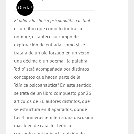
precio
precio
Oferta!
original
actual
El odio y la clínica psicoanalítica actual
era:
es:
es un libro que como lo indica su
$ 30.000.
$ 28.000.
nombre, establece su campo de
exploración de entrada, como si se
tratara de un pie forzado en un verso,
una décima o un poema, la palabra
“odio” será acompañada por distintos
conceptos que hacen parte de la
“clínica psicoanalítica”. En este sentido,
se trata de un libro compuesto por 26
artículos de 26 autores distintos, que
se estructura en 8 apartados, donde
los 4 primeros remiten a una discusión
más bien de carácter teórico-
conceptual (el odio y la pulsión de