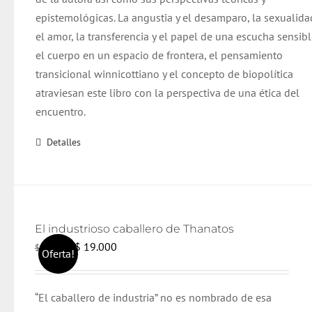
epistemológicas.
La angustia y el desamparo, la sexualida
el amor, la transferencia y el papel de una escucha sensibl
el cuerpo en un espacio de frontera, el pensamiento
transicional winnicottiano y el concepto de biopolítica
atraviesan este libro con la perspectiva de una ética del
encuentro.
Detalles
El industrioso caballero de Thanatos
El
El
$
19.000
$
20.000
Oferta!
precio
precio
original
actual
“El caballero de industria” no es nombrado de esa
era:
es: