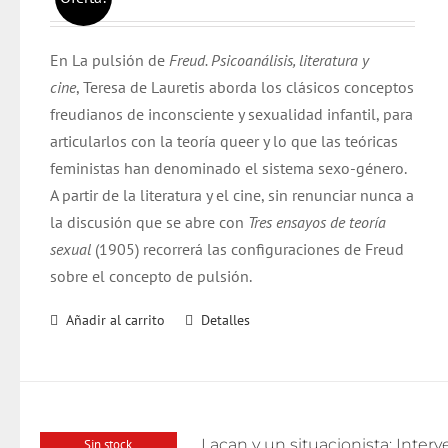
precio
precio
original
actual
En La pulsión de
Freud. Psicoanálisis, literatura y
era:
es:
cine
, Teresa de Lauretis aborda los clásicos conceptos
$ 21.000.
$ 20.000.
freudianos de inconsciente y sexualidad infantil, para
articularlos con la teoría queer y lo que las teóricas
feministas han denominado el sistema sexo-género.
A partir de la literatura y el cine, sin renunciar nunca a
la discusión que se abre con
Tres ensayos de teoría
sexual
(1905) recorrerá las configuraciones de Freud
sobre el concepto de pulsión.
Añadir al carrito
Detalles
Sin stock