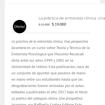
El
El
$
19.000
$
21.000
Oferta!
precio
precio
original
actual
La práctica de la entrevista clínica. Una perspectiva
era:
es:
lacaniana
es un curso sobre Teoría y Técnica de la
$ 21.000.
$ 19.000.
Entrevista Psicológica que Massimo Recalcati
dictó entre los años 1999 y 2001 en la
Universidad de Urbino. Esta publicación, nace de
un conjunto de apuntes que pasaron de mano
en mano entre sus estudiantes hasta que las
desgrabaciones fueron revisadas por el autor,
editadas y publicadas el año 2017 bajo el título
La pratica del colloquio clinico. Una prospettiva
lacaniana
, por Raffaello Cortina Editore. Esta