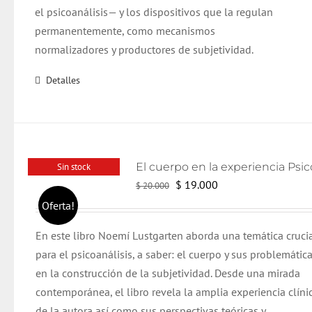
el psicoanálisis— y los dispositivos que la regulan
permanentemente, como mecanismos
normalizadores y productores de subjetividad.
Detalles
Sin stock
El
El
$
19.000
$
20.000
precio
precio
Oferta!
original
actual
En este libro Noemí Lustgarten aborda una temática cruci
era:
es:
para el psicoanálisis, a saber: el cuerpo y sus problemática
$ 20.000.
$ 19.000.
en la construcción de la subjetividad. Desde una mirada
contemporánea, el libro revela la amplia experiencia clíni
de la autora así como sus perspectivas teóricas y