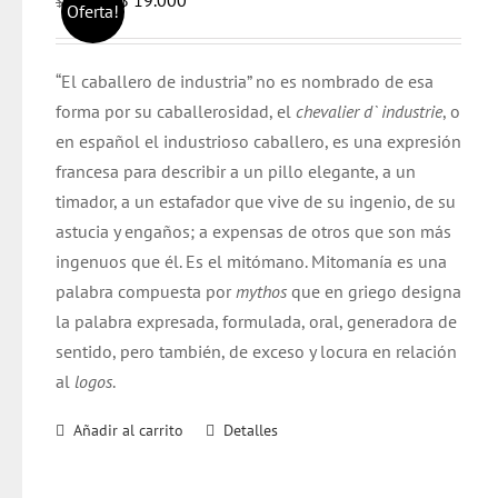
$
19.000
$
20.000
Oferta!
precio
precio
original
actual
“El caballero de industria” no es nombrado de esa
era:
es:
forma por su caballerosidad, el
chevalier d` industrie
, o
$ 20.000.
$ 19.000.
en español el industrioso caballero, es una expresión
francesa para describir a un pillo elegante, a un
timador, a un estafador que vive de su ingenio, de su
astucia y engaños; a expensas de otros que son más
ingenuos que él. Es el mitómano. Mitomanía es una
palabra compuesta por
mythos
que en griego designa
la palabra expresada, formulada, oral, generadora de
sentido, pero también, de exceso y locura en relación
al
logos
.
Añadir al carrito
Detalles