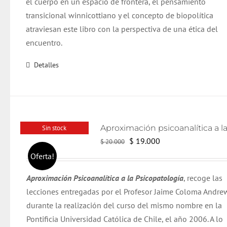
el cuerpo en un espacio de frontera, el pensamiento
transicional winnicottiano y el concepto de biopolítica
atraviesan este libro con la perspectiva de una ética del
encuentro.
Detalles
Sin stock
El
El
$
19.000
$
20.000
precio
precio
Oferta!
original
actual
Aproximación Psicoanalítica a la Psicopatología
, recoge las
era:
es:
lecciones entregadas por el Profesor Jaime Coloma Andre
$ 20.000.
$ 19.000.
durante la realización del curso del mismo nombre en la
Pontificia Universidad Católica de Chile, el año 2006. A lo