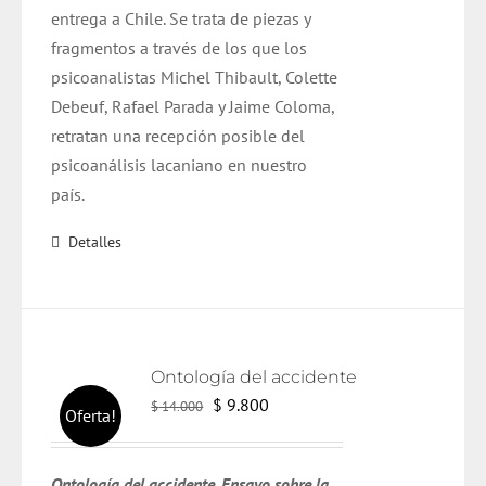
entrega a Chile. Se trata de piezas y
fragmentos a través de los que los
psicoanalistas Michel Thibault, Colette
Debeuf, Rafael Parada y Jaime Coloma,
retratan una recepción posible del
psicoanálisis lacaniano en nuestro
país.
Detalles
Ontología del accidente
El
El
$
9.800
$
14.000
Oferta!
precio
precio
original
actual
Ontología del accidente. Ensayo sobre la