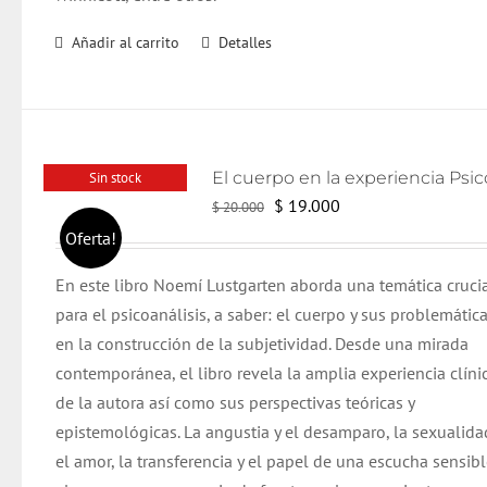
Añadir al carrito
Detalles
Sin stock
El
El
$
19.000
$
20.000
precio
precio
Oferta!
original
actual
En este libro Noemí Lustgarten aborda una temática cruci
era:
es:
para el psicoanálisis, a saber: el cuerpo y sus problemática
$ 20.000.
$ 19.000.
en la construcción de la subjetividad. Desde una mirada
contemporánea, el libro revela la amplia experiencia clíni
de la autora así como sus perspectivas teóricas y
epistemológicas.
La angustia y el desamparo, la sexualida
el amor, la transferencia y el papel de una escucha sensibl