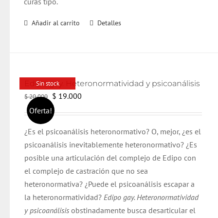
curas tipo.
Añadir al carrito
Detalles
Edipo gay. Heteronormatividad y psicoanálisis
Sin stock
El
El
$
19.000
$
20.000
precio
precio
Oferta!
original
actual
¿Es el psicoanálisis heteronormativo? O, mejor, ¿es el
era:
es:
psicoanálisis inevitablemente heteronormativo? ¿Es
$ 20.000.
$ 19.000.
posible una articulación del complejo de Edipo con
el complejo de castración que no sea
heteronormativa? ¿Puede el psicoanálisis escapar a
la heteronormatividad?
Edipo gay. Heteronormatividad
y psicoanálisis
obstinadamente busca desarticular el