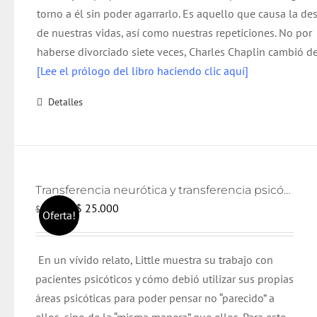
torno a él sin poder agarrarlo. Es aquello que causa la de
de nuestras vidas, así como nuestras repeticiones. No por
haberse divorciado siete veces, Charles Chaplin cambió de
[Lee el prólogo del libro haciendo clic aquí]
Detalles
Transferencia neurótica y transferencia psicótica (2da edición)
El
El
$
25.000
$
26.000
Oferta!
precio
precio
original
actual
En un vívido relato, Little muestra su trabajo con
era:
es:
pacientes psicóticos y cómo debió utilizar sus propias
$ 26.000.
$ 25.000.
áreas psicóticas para poder pensar no “parecido” a