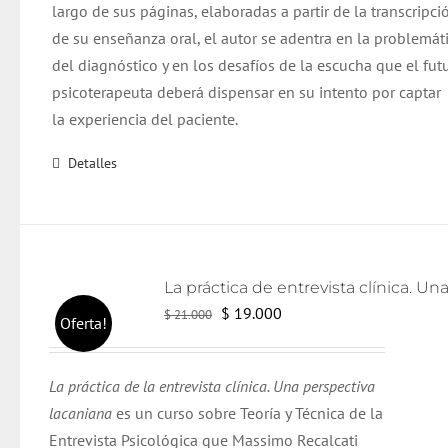
largo de sus páginas, elaboradas a partir de la transcripci
de su enseñanza oral, el autor se adentra en la problemát
del diagnóstico y en los desafíos de la escucha que el fut
psicoterapeuta deberá dispensar en su intento por captar
la experiencia del paciente.
Detalles
El
El
$
19.000
$
21.000
Oferta!
precio
precio
original
actual
La práctica de la entrevista clínica. Una perspectiva
era:
es:
lacaniana
es un curso sobre Teoría y Técnica de la
$ 21.000.
$ 19.000.
Entrevista Psicológica que Massimo Recalcati