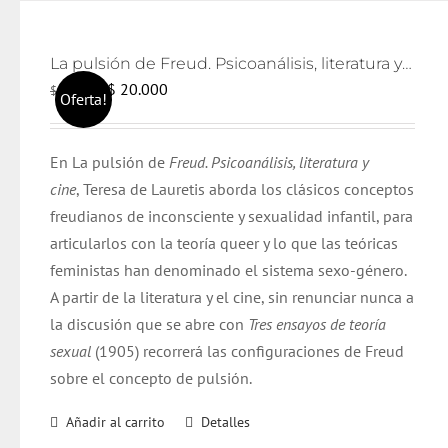
La pulsión de Freud. Psicoanálisis, literatura y cine
El
El
$
20.000
$
21.000
Oferta!
precio
precio
original
actual
En La pulsión de
Freud. Psicoanálisis, literatura y
era:
es:
cine
, Teresa de Lauretis aborda los clásicos conceptos
$ 21.000.
$ 20.000.
freudianos de inconsciente y sexualidad infantil, para
articularlos con la teoría queer y lo que las teóricas
feministas han denominado el sistema sexo-género.
A partir de la literatura y el cine, sin renunciar nunca a
la discusión que se abre con
Tres ensayos de teoría
sexual
(1905) recorrerá las configuraciones de Freud
sobre el concepto de pulsión.
Añadir al carrito
Detalles