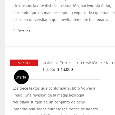
circunstancia que disloca la situación, haciéndola fallar,
haciendo que no marche según la expectativa que trama 
discurso universitario que inevitablemente la enmarca.
Detalles
Sin stock
El
El
$
13.000
$
15.000
precio
precio
Oferta!
original
actual
Los trece textos que conformar el libro Volver a
era:
es:
Freud: Una revisión de la metapsicología
$ 15.000.
$ 13.000.
freudiana surgen de un conjunto de ocho
jornadas realizadas durante los meses de agosto