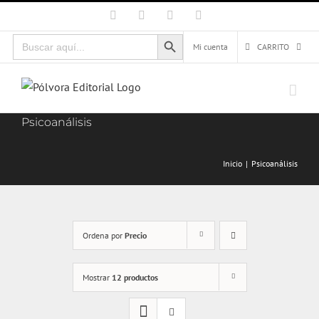
Saltar
Facebook
X
Instagram
Correo
electrónico
al
Botón de búsqueda
Buscar:
contenido
Mi cuenta
CARRITO
Psicoanálisis
Inicio
Psicoanálisis
Ordena por
Precio
Mostrar
12 productos