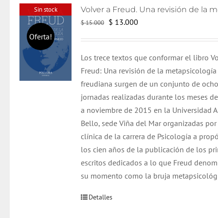
Sin stock
El
El
$
13.000
$
15.000
precio
precio
Oferta!
original
actual
Los trece textos que conformar el libro Vo
era:
es:
Freud: Una revisión de la metapsicología
$ 15.000.
$ 13.000.
freudiana surgen de un conjunto de och
jornadas realizadas durante los meses d
a noviembre de 2015 en la Universidad 
Bello, sede Viña del Mar organizadas por 
clínica de la carrera de Psicología a prop
los cien años de la publicación de los pr
escritos dedicados a lo que Freud denom
su momento como la bruja metapsicológi
Detalles