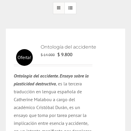
Ontología del accidente
El
El
$
9.800
$
14.000
Oferta!
precio
precio
original
actual
Ontología del accidente. Ensayo sobre la
era:
es:
plasticidad destructiva
, es la tercera
$ 14.000.
$ 9.800.
traducción en lengua española de
Catherine Malabou a cargo del
académico Cristóbal Durán,
es un
ensayo que toma por tarea pensar la
implicación entre esencia y accidente,