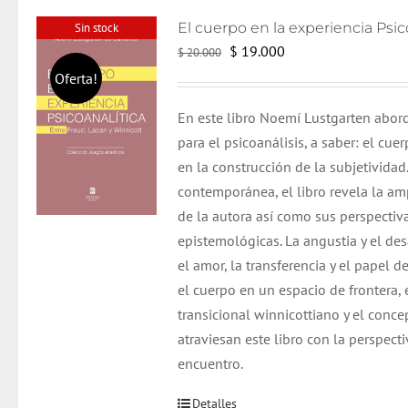
Sin stock
El
El
$
19.000
$
20.000
precio
precio
Oferta!
original
actual
En este libro Noemí Lustgarten abord
era:
es:
para el psicoanálisis, a saber: el cue
$ 20.000.
$ 19.000.
en la construcción de la subjetivida
contemporánea, el libro revela la amp
de la autora así como sus perspectiva
epistemológicas.
La angustia y el de
el amor, la transferencia y el papel 
el cuerpo en un espacio de frontera,
transicional winnicottiano y el conce
atraviesan este libro con la perspecti
encuentro.
Detalles