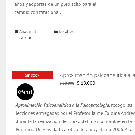
años y adportas de un plebiscito para el
cambio constitucional.
Añadir al
Detalles
carrito
Sin stock
El
El
$
19.000
$
20.000
precio
precio
Oferta!
original
actual
Aproximación Psicoanalítica a la Psicopatología
, recoge las
era:
es:
lecciones entregadas por el Profesor Jaime Coloma Andre
$ 20.000.
$ 19.000.
durante la realización del curso del mismo nombre en la
Pontificia Universidad Católica de Chile, el año 2006. A lo