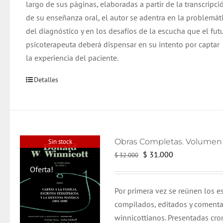
largo de sus páginas, elaboradas a partir de la transcripci
de su enseñanza oral, el autor se adentra en la problemát
del diagnóstico y en los desafíos de la escucha que el fut
psicoterapeuta deberá dispensar en su intento por captar
la experiencia del paciente.
Detalles
Sin stock
El
El
$
31.000
$
32.000
precio
precio
Oferta!
original
actual
Por primera vez se reúnen los e
era:
es:
compilados, editados y coment
$ 32.000.
$ 31.000.
winnicottianos. Presentadas cr