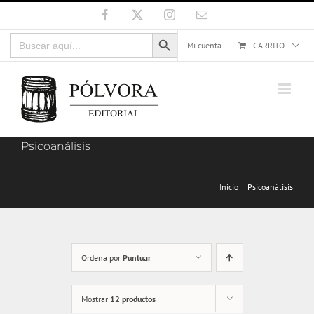
Saltar
Facebook
X
Instagram
Correo
electrónico
al
Botón de búsqueda
Buscar:
contenido
Mi cuenta
CARRITO
Psicoanálisis
Inicio
Psicoanálisis
Ordena por
Puntuar
Mostrar
12 productos