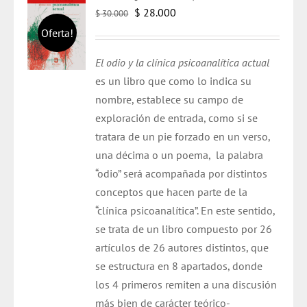
El
El
$
28.000
$
30.000
precio
precio
Oferta!
original
actual
El odio y la clínica psicoanalítica actual
era:
es:
es un libro que como lo indica su
$ 30.000.
$ 28.000.
nombre, establece su campo de
exploración de entrada, como si se
tratara de un pie forzado en un verso,
una décima o un poema, la palabra
“odio” será acompañada por distintos
conceptos que hacen parte de la
“clínica psicoanalítica”. En este sentido,
se trata de un libro compuesto por 26
artículos de 26 autores distintos, que
se estructura en 8 apartados, donde
los 4 primeros remiten a una discusión
más bien de carácter teórico-