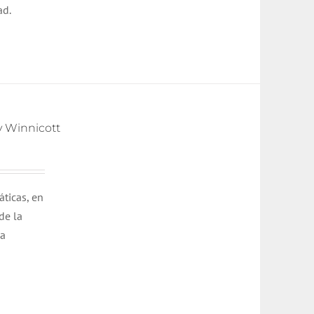
ad.
y Winnicott
áticas, en
de la
la