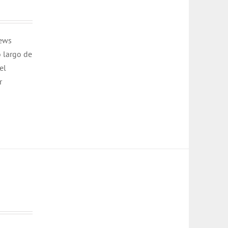
rews
o largo de
el
r