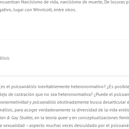
 encuentran Narcisismo de vida, narcisismo de muerte, De locuras p
gativo, Jugar con Winnicott, entre otros.
lisis
 ¿es el psicoanálisis inevitablemente heteronormativo? ¿Es posibl
lejo de castración que no sea heteronormativa? ¿Puede el psicoan
ronormatividad y psicoanálisis
obstinadamente busca desarticular e
álisis, para acoger verdaderamente la diversidad de la vida erótic
ian & Gay Studies
, en la teoría
queer
y en conceptualizaciones femi
 la sexualidad —aspecto muchas veces descuidado por el psicoanál