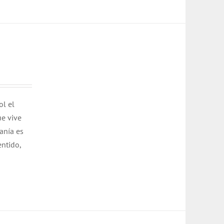
ol el
ue vive
anía es
entido,