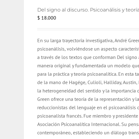
Del signo al discurso. Psicoanálisis y teor
$
18.000
En su larga trayectoria investigativa, André Gre
psicoanálisis, volviéndose un aspecto característ
a través de los textos que conforman Del signo
manera original y fundamentada un modelo que p
para la práctica y teoría psicoanalítica. En esta
de la mano de Hagége, Culioli, Halliday, Austin, 
la heterogeneidad del sentido y la importancia d
Green ofrece una teoría de la representación y l
reduccionistas del lenguaje en el psicoanálisi
psicoanalista francés. Fue miembro y presidente 
Asociación Psicoanalítica Internacional. Su pen
contemporáneo, estableciendo un diálogo transver