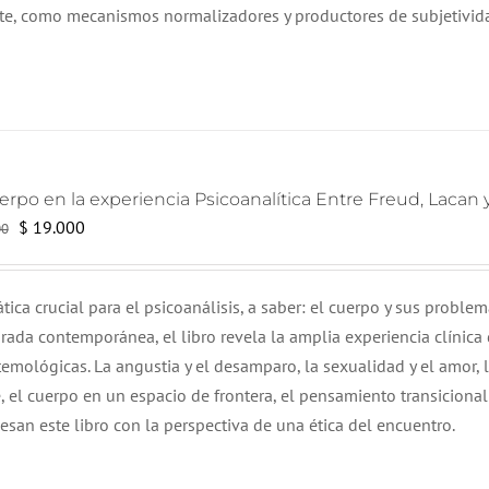
te, como mecanismos normalizadores y productores de subjetivid
erpo en la experiencia Psicoanalítica Entre Freud, Lacan 
El
El
$
19.000
00
precio
precio
original
actual
ca crucial para el psicoanálisis, a saber: el cuerpo y sus problem
era:
es:
rada contemporánea, el libro revela la amplia experiencia clínica 
$ 20.000.
$ 19.000.
temológicas.
La angustia y el desamparo, la sexualidad y el amor, 
, el cuerpo en un espacio de frontera, el pensamiento transicional
iesan este libro con la perspectiva de una ética del encuentro.