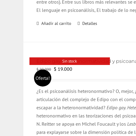
entre otros). Entre sus libros más relevantes se
El lenguaje en psicoanálisis, El trabajo de lo ne
Añadir al carrito
Detalles
Edipo gay. Heteronormatividad y psicoaná
Sin stock
El
El
$
19.000
$
20.000
precio
precio
Oferta!
original
actual
¿Es el psicoanálisis heteronormativo? O, mejor,
era:
es:
articulación del complejo de Edipo con el comp
$ 20.000.
$ 19.000.
escapar a la heteronormatividad?
Edipo gay. Hete
heteronormativo en las teorizaciones del psicoan
N. Reitter se apoya en Michel Foucault y los
Lesb
para explayarse sobre la dimensión política de