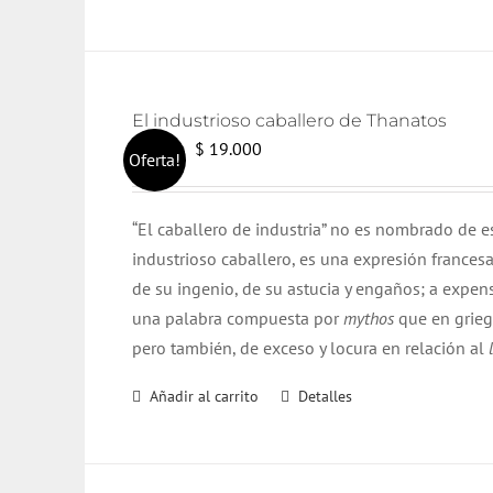
El industrioso caballero de Thanatos
El
El
$
19.000
$
20.000
Oferta!
precio
precio
original
actual
“El caballero de industria” no es nombrado de e
era:
es:
industrioso caballero, es una expresión francesa
$ 20.000.
$ 19.000.
de su ingenio, de su astucia y engaños; a expe
una palabra compuesta por
mythos
que en grieg
pero también, de exceso y locura en relación al
Añadir al carrito
Detalles