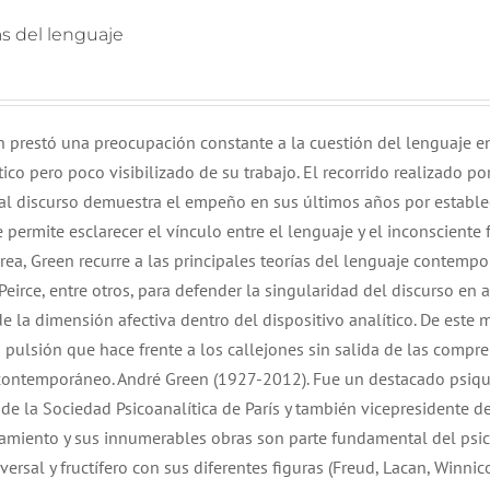
ías del lenguaje
en prestó una preocupación constante a la cuestión del lenguaje e
ico pero poco visibilizado de su trabajo. El recorrido realizado por
 al discurso demuestra el empeño en sus últimos años por estable
ermite esclarecer el vínculo entre el lenguaje y el inconsciente 
 tarea, Green recurre a las principales teorías del lenguaje contemp
Peirce, entre otros, para defender la singularidad del discurso en a
e la dimensión afectiva dentro del dispositivo analítico. De este 
a pulsión que hace frente a los callejones sin salida de las compr
s contemporáneo. André Green (1927-2012). Fue un destacado psiqui
de la Sociedad Psicoanalítica de París y también vicepresidente de
samiento y sus innumerables obras son parte fundamental del psic
sal y fructífero con sus diferentes figuras (Freud, Lacan, Winnicot