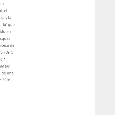
omo
d, el
ia y la
ario” que
cido en
acques
ancesa de
ión de la
a I
de los
o de una
e 2001.