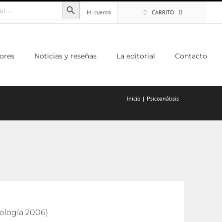
Botón de búsqueda
Mi cuenta
CARRITO
ores
Noticias y reseñas
La editorial
Contacto
Inicio
Psicoanálisis
cología 2006)