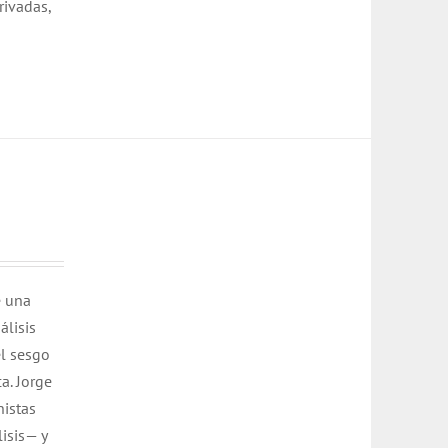
rivadas,
e una
álisis
l sesgo
a. Jorge
nistas
isis— y