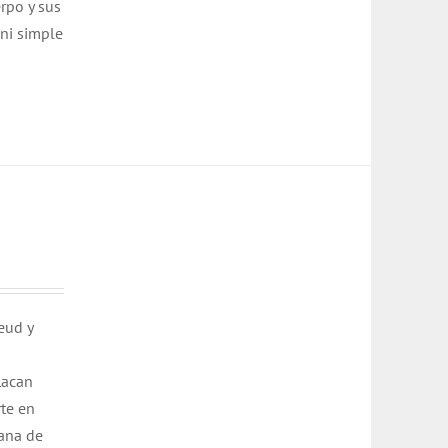
rpo y sus
 ni simple
eud y
Lacan
rte en
iana de