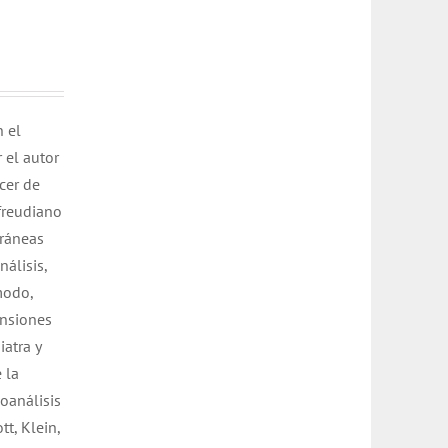
n el
 el autor
cer de
freudiano
oráneas
nálisis,
modo,
ensiones
atra y
 la
oanálisis
t, Klein,