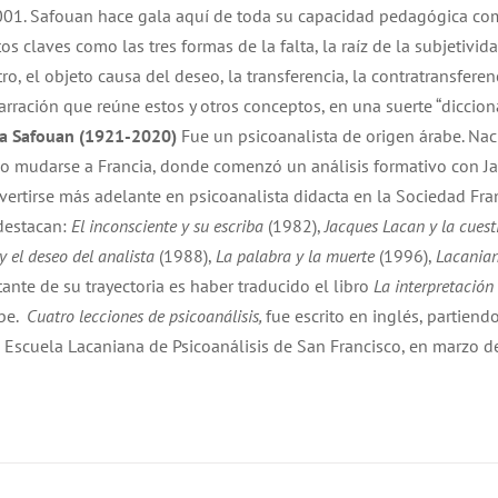
 2001. Safouan hace gala aquí de toda su capacidad pedagógica c
 claves como las tres formas de la falta, la raíz de la subjetivida
o, el objeto causa del deseo, la transferencia, la contratransferenc
 narración que reúne estos y otros conceptos, en una suerte “diccion
a Safouan (1921-2020)
Fue un psicoanalista de origen árabe. Na
uego mudarse a Francia, donde comenzó un análisis formativo con J
vertirse más adelante en psicoanalista didacta en la Sociedad Fr
 destacan:
El inconsciente y su escriba
(1982),
Jacques Lacan y la cuest
y el deseo del analista
(1988),
La palabra y la muerte
(1996),
Lacanian
nte de su trayectoria es haber traducido el libro
La interpretación 
be.
Cuatro lecciones de psicoanálisis,
fue escrito en inglés, partiend
a Escuela Lacaniana de Psicoanálisis de San Francisco, en marzo d