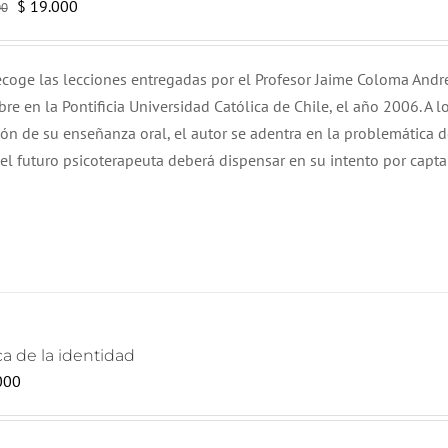
El
El
$
19.000
00
precio
precio
original
actual
recoge las lecciones entregadas por el Profesor Jaime Coloma And
era:
es:
e en la Pontificia Universidad Católica de Chile, el año 2006. A l
$ 20.000.
$ 19.000.
ción de su enseñanza oral, el autor se adentra en la problemática d
 el futuro psicoterapeuta deberá dispensar en su intento por capta
ca de la identidad
000