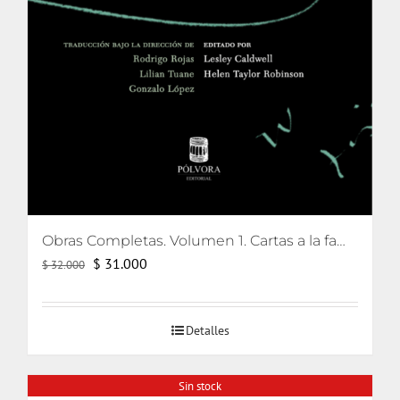
Obras Completas. Volumen 1. Cartas a la familia, escritos pediátricos y La defensa maníaca
El
El
$
31.000
$
32.000
precio
precio
original
actual
Detalles
era:
es:
$ 32.000.
$ 31.000.
Sin stock