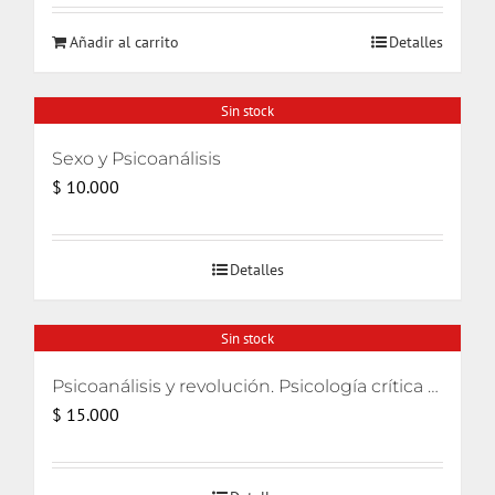
original
actual
Añadir al carrito
Detalles
era:
es:
$ 28.000.
$ 26.000.
Sin stock
Sexo y Psicoanálisis
$
10.000
Detalles
Sin stock
Psicoanálisis y revolución. Psicología crítica para movimientos de liberación
$
15.000