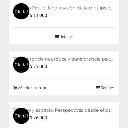
Volver a Freud. Una revisión de la metapsicología freudiana
Oferta!
El
El
$
13.000
$
15.000
precio
precio
original
actual
Detalles
era:
es:
$ 15.000.
$ 13.000.
Transferencia neurótica y transferencia psicótica (2da edición)
Oferta!
El
El
$
25.000
$
26.000
precio
precio
original
actual
Añadir al carrito
Detalles
era:
es:
$ 26.000.
$ 25.000.
Tiempo y espacio. Perspectivas desde el psicoanálisis y el arte
Oferta!
El
El
$
26.000
$
28.000
precio
precio