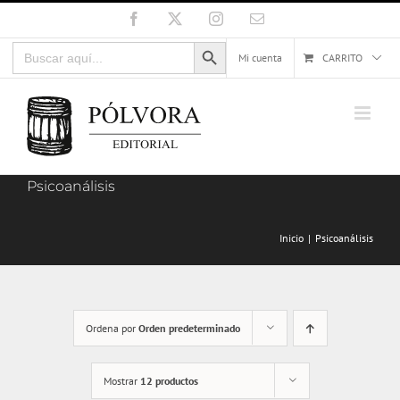
Saltar
Facebook
X
Instagram
Correo
electrónico
al
Botón de búsqueda
Buscar:
contenido
Mi cuenta
CARRITO
Psicoanálisis
Inicio
Psicoanálisis
Ordena por
Orden predeterminado
Mostrar
12 productos