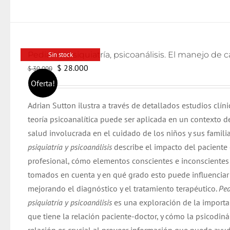
Sin stock
El
El
$
28.000
$
30.000
precio
precio
Oferta!
original
actual
Adrian Sutton ilustra a través de detallados estudios clín
era:
es:
teoría psicoanalítica puede ser aplicada en un contexto d
$ 30.000.
$ 28.000.
salud involucrada en el cuidado de los niños y sus famili
psiquiatría y psicoanálisis
describe el impacto del paciente 
profesional, cómo elementos conscientes e inconscientes 
tomados en cuenta y en qué grado esto puede influenciar 
mejorando el diagnóstico y el tratamiento terapéutico.
Ped
psiquiatría y psicoanálisis
es una exploración de la importa
que tiene la relación paciente-doctor, y cómo la psicodin