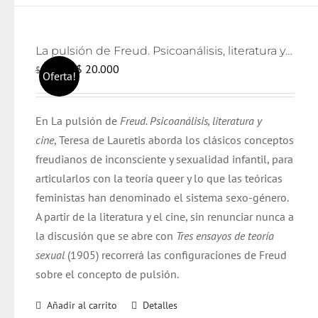
La pulsión de Freud. Psicoanálisis, literatura y cine
El
El
$
20.000
$
21.000
Oferta!
precio
precio
original
actual
En La pulsión de
Freud. Psicoanálisis, literatura y
era:
es:
cine
, Teresa de Lauretis aborda los clásicos conceptos
$ 21.000.
$ 20.000.
freudianos de inconsciente y sexualidad infantil, para
articularlos con la teoría queer y lo que las teóricas
feministas han denominado el sistema sexo-género.
A partir de la literatura y el cine, sin renunciar nunca a
la discusión que se abre con
Tres ensayos de teoría
sexual
(1905) recorrerá las configuraciones de Freud
sobre el concepto de pulsión.
Añadir al carrito
Detalles