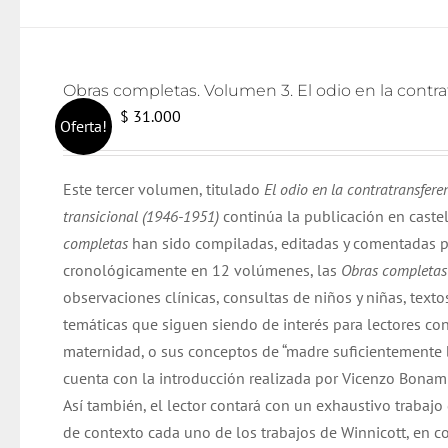
El
El
$
31.000
$
32.000
Oferta!
precio
precio
original
actual
Este tercer volumen, titulado
El odio en la contratransfere
era:
es:
transicional (1946-1951)
continúa la publicación en caste
$ 32.000.
$ 31.000.
completas
han sido compiladas, editadas y comentadas p
cronológicamente en 12 volúmenes, las
Obras completa
observaciones clínicas, consultas de niños y niñas, texto
temáticas que siguen siendo de interés para lectores co
maternidad, o sus conceptos de “madre suficientemente bu
cuenta con la introducción realizada por Vicenzo Bonamin
Así también, el lector contará con un exhaustivo trabajo
de contexto cada uno de los trabajos de Winnicott, en co