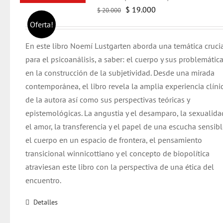
El
El
$
19.000
$
20.000
precio
precio
Oferta!
original
actual
En este libro Noemí Lustgarten aborda una temática cruci
era:
es:
para el psicoanálisis, a saber: el cuerpo y sus problemática
$ 20.000.
$ 19.000.
en la construcción de la subjetividad. Desde una mirada
contemporánea, el libro revela la amplia experiencia clíni
de la autora así como sus perspectivas teóricas y
epistemológicas.
La angustia y el desamparo, la sexualida
el amor, la transferencia y el papel de una escucha sensibl
el cuerpo en un espacio de frontera, el pensamiento
transicional winnicottiano y el concepto de biopolítica
atraviesan este libro con la perspectiva de una ética del
encuentro.
Detalles