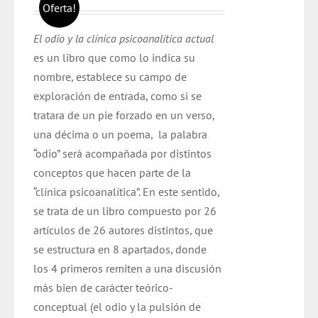
precio
precio
Oferta!
original
actual
El odio y la clínica psicoanalítica actual
era:
es:
es un libro que como lo indica su
$ 30.000.
$ 28.000.
nombre, establece su campo de
exploración de entrada, como si se
tratara de un pie forzado en un verso,
una décima o un poema, la palabra
“odio” será acompañada por distintos
conceptos que hacen parte de la
“clínica psicoanalítica”. En este sentido,
se trata de un libro compuesto por 26
artículos de 26 autores distintos, que
se estructura en 8 apartados, donde
los 4 primeros remiten a una discusión
más bien de carácter teórico-
conceptual (el odio y la pulsión de