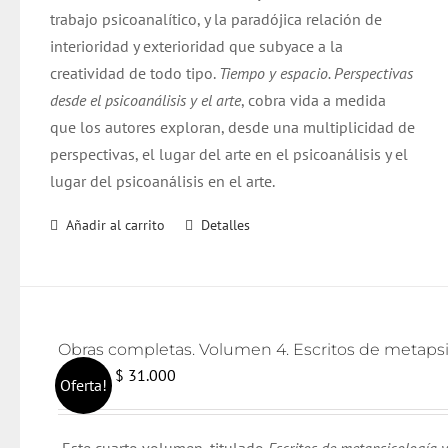
trabajo psicoanalítico, y la paradójica relación de
interioridad y exterioridad que subyace a la
creatividad de todo tipo.
Tiempo y espacio. Perspectivas
desde el psicoanálisis y el arte
, cobra vida a medida
que los autores exploran, desde una multiplicidad de
perspectivas, el lugar del arte en el psicoanálisis y el
lugar del psicoanálisis en el arte.
Añadir al carrito
Detalles
El
El
$
31.000
$
32.000
Oferta!
precio
precio
original
actual