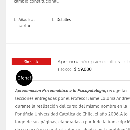
cambio constitucional.
Añadir al
Detalles
carrito
Sin stock
El
El
$
19.000
$
20.000
precio
precio
Oferta!
original
actual
Aproximación Psicoanalítica a la Psicopatología
, recoge las
era:
es:
lecciones entregadas por el Profesor Jaime Coloma Andre
$ 20.000.
$ 19.000.
durante la realización del curso del mismo nombre en la
Pontificia Universidad Católica de Chile, el año 2006. A lo
largo de sus páginas, elaboradas a partir de la transcripci
de su enseñanza oral, el autor se adentra en la problemát