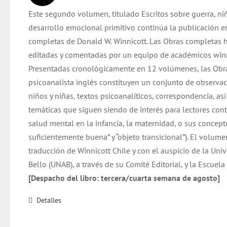
original
actual
Este segundo volumen, titulado Escritos sobre guerra, n
era:
es:
desarrollo emocional primitivo continúa la publicación e
$ 32.000.
$ 31.000.
completas de Donald W. Winnicott. Las Obras completas 
editadas y comentadas por un equipo de académicos winn
Presentadas cronológicamente en 12 volúmenes, las Obr
psicoanalista inglés constituyen un conjunto de observac
niños y niñas, textos psicoanalíticos, correspondencia, as
temáticas que siguen siendo de interés para lectores co
salud mental en la infancia, la maternidad, o sus concep
suficientemente buena” y “objeto transicional”). El volume
traducción de Winnicott Chile y con el auspicio de la Uni
Bello (UNAB), a través de su Comité Editorial, y la Escuel
[Despacho del libro: tercera/cuarta semana de agosto]
Detalles