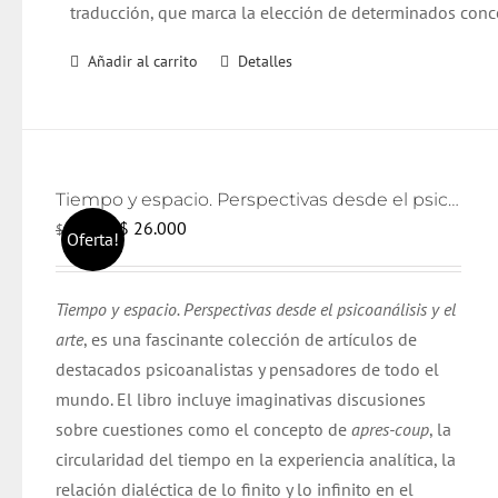
traducción, que marca la elección de determinados conc
Añadir al carrito
Detalles
Tiempo y espacio. Perspectivas desde el psicoanálisis y el arte
El
El
$
26.000
$
28.000
Oferta!
precio
precio
original
actual
Tiempo y espacio. Perspectivas desde el psicoanálisis y el
era:
es:
arte
, es una fascinante colección de artículos de
$ 28.000.
$ 26.000.
destacados psicoanalistas y pensadores de todo el
mundo. El libro incluye imaginativas discusiones
sobre cuestiones como el concepto de
apres-coup
, la
circularidad del tiempo en la experiencia analítica, la
relación dialéctica de lo finito y lo infinito en el