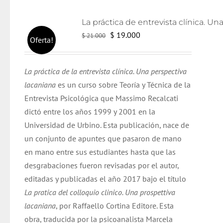
El
El
$
19.000
$
21.000
Oferta!
precio
precio
original
actual
La práctica de la entrevista clínica. Una perspectiva
era:
es:
lacaniana
es un curso sobre Teoría y Técnica de la
$ 21.000.
$ 19.000.
Entrevista Psicológica que Massimo Recalcati
dictó entre los años 1999 y 2001 en la
Universidad de Urbino. Esta publicación, nace de
un conjunto de apuntes que pasaron de mano
en mano entre sus estudiantes hasta que las
desgrabaciones fueron revisadas por el autor,
editadas y publicadas el año 2017 bajo el título
La pratica del colloquio clinico. Una prospettiva
lacaniana
, por Raffaello Cortina Editore. Esta
obra, traducida por la psicoanalista Marcela