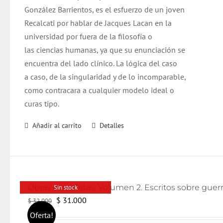
González Barrientos, es el esfuerzo de un joven
Recalcati por hablar de Jacques Lacan en la
universidad por fuera de la filosofía o
las ciencias humanas, ya que su enunciación se
encuentra del lado clínico. La lógica del caso
a caso, de la singularidad y de lo incomparable,
como contracara a cualquier modelo ideal o
curas tipo.
Añadir al carrito
Detalles
Sin stock
El
El
$
31.000
$
32.000
precio
precio
Oferta!