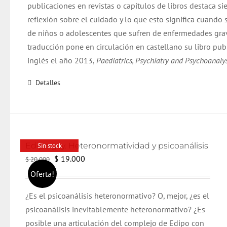
publicaciones en revistas o capítulos de libros destaca s
reflexión sobre el cuidado y lo que esto significa cuando 
de niños o adolescentes que sufren de enfermedades grav
traducción pone en circulación en castellano su libro pub
inglés el año 2013,
Paediatrics, Psychiatry and Psychoanalys
Detalles
Edipo gay. Heteronormatividad y psicoanálisis
Sin stock
El
El
$
19.000
$
20.000
precio
precio
Oferta!
original
actual
¿Es el psicoanálisis heteronormativo? O, mejor, ¿es el
era:
es:
psicoanálisis inevitablemente heteronormativo? ¿Es
$ 20.000.
$ 19.000.
posible una articulación del complejo de Edipo con