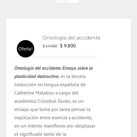
Ontología del accidente
El
El
$
9.800
$
14.000
Oferta!
precio
precio
original
actual
Ontología del accidente. Ensayo sobre la
era:
es:
plasticidad destructiva
, es la tercera
$ 14.000.
$ 9.800.
traducción en lengua española de
Catherine Malabou a cargo del
académico Cristóbal Durán,
es un
ensayo que toma por tarea pensar la
implicación entre esencia y accidente,
en un intento manifiesto por desplazar
el significado tanto de la