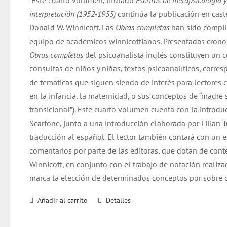
Este cuarto volumen, titulado
Escritos de metapsicología y
era:
es:
interpretación (1952-1955)
continúa la publicación en cast
$ 32.000.
$ 31.000.
Donald W. Winnicott. Las
Obras completas
han sido compil
equipo de académicos winnicottianos. Presentadas cron
Obras completas
del psicoanalista inglés constituyen un 
consultas de niños y niñas, textos psicoanalíticos, corre
de temáticas que siguen siendo de interés para lectore
en la infancia, la maternidad, o sus conceptos de “madre 
transicional”). Este cuarto volumen cuenta con la introd
Scarfone, junto a una introducción elaborada por Lilian 
traducción al español. El lector también contará con un 
comentarios por parte de las editoras, que dotan de cont
Winnicott, en conjunto con el trabajo de notación realiza
marca la elección de determinados conceptos por sobre o
Añadir al carrito
Detalles