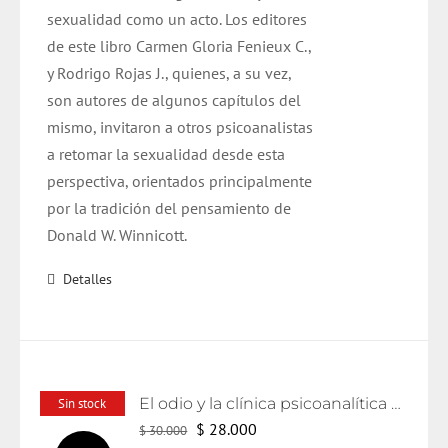
sexualidad como un acto. Los editores
de este libro Carmen Gloria Fenieux C.,
y Rodrigo Rojas J., quienes, a su vez,
son autores de algunos capítulos del
mismo, invitaron a otros psicoanalistas
a retomar la sexualidad desde esta
perspectiva, orientados principalmente
por la tradición del pensamiento de
Donald W. Winnicott.
Detalles
El odio y la clínica psicoanalítica actual
Sin stock
El
El
$
28.000
$
30.000