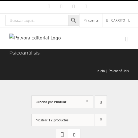
Saltar
Facebook
X
Instagram
Correo
electrónico
al
Botón de búsqueda
Buscar:
contenido
Mi cuenta
CARRITO
Psicoanálisis
Inicio
Psicoanálisis
Ordena por
Puntuar
Mostrar
12 productos