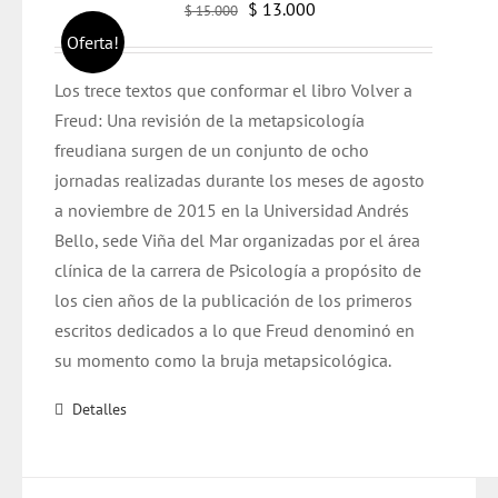
El
El
$
13.000
$
15.000
precio
precio
Oferta!
original
actual
Los trece textos que conformar el libro Volver a
era:
es:
Freud: Una revisión de la metapsicología
$ 15.000.
$ 13.000.
freudiana surgen de un conjunto de ocho
jornadas realizadas durante los meses de agosto
a noviembre de 2015 en la Universidad Andrés
Bello, sede Viña del Mar organizadas por el área
clínica de la carrera de Psicología a propósito de
los cien años de la publicación de los primeros
escritos dedicados a lo que Freud denominó en
su momento como la bruja metapsicológica.
Detalles