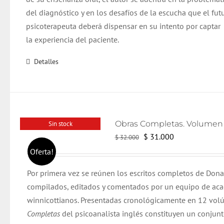
del diagnóstico y en los desafíos de la escucha que el fut
psicoterapeuta deberá dispensar en su intento por captar
la experiencia del paciente.
Detalles
Sin stock
El
El
$
31.000
$
32.000
precio
precio
Oferta!
original
actual
Por primera vez se reúnen los escritos completos de Dona
era:
es:
compilados, editados y comentados por un equipo de ac
$ 32.000.
$ 31.000.
winnicottianos. Presentadas cronológicamente en 12 vol
Completas
del psicoanalista inglés constituyen un conjun