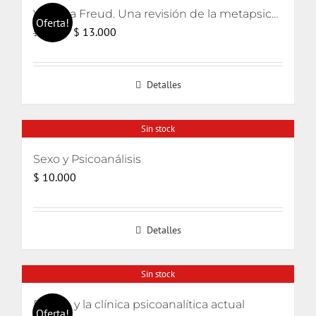
Volver a Freud. Una revisión de la metapsicología freudiana
Oferta!
El
El
$
13.000
$
15.000
precio
precio
original
actual
Detalles
era:
es:
$ 15.000.
$ 13.000.
Sin stock
Sexo y Psicoanálisis
$
10.000
Detalles
Sin stock
El odio y la clínica psicoanalítica actual
Oferta!