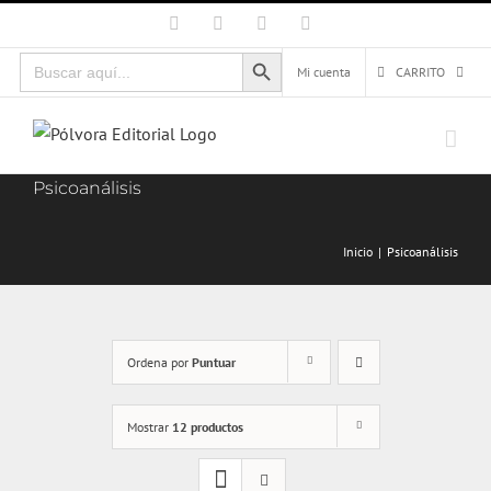
Saltar
Facebook
X
Instagram
Correo
electrónico
al
Botón de búsqueda
Buscar:
contenido
Mi cuenta
CARRITO
Psicoanálisis
Inicio
Psicoanálisis
Ordena por
Puntuar
Mostrar
12 productos