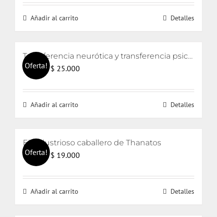
Añadir al carrito
Detalles
Transferencia neurótica y transferencia psicótica (2da edición)
Oferta!
El
El
$
25.000
$
26.000
precio
precio
original
actual
Añadir al carrito
Detalles
era:
es:
$ 26.000.
$ 25.000.
El industrioso caballero de Thanatos
Oferta!
El
El
$
19.000
$
20.000
precio
precio
original
actual
Añadir al carrito
Detalles
era:
es:
$ 20.000.
$ 19.000.