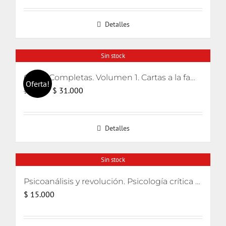
original
actual
Detalles
era:
es:
$ 20.000.
$ 19.000.
Sin stock
Obras Completas. Volumen 1. Cartas a la familia, escritos pediátricos y La defensa maníaca
Oferta!
El
El
$
31.000
$
32.000
precio
precio
original
actual
Detalles
era:
es:
$ 32.000.
$ 31.000.
Sin stock
Psicoanálisis y revolución. Psicología crítica para movimientos de liberación
$
15.000