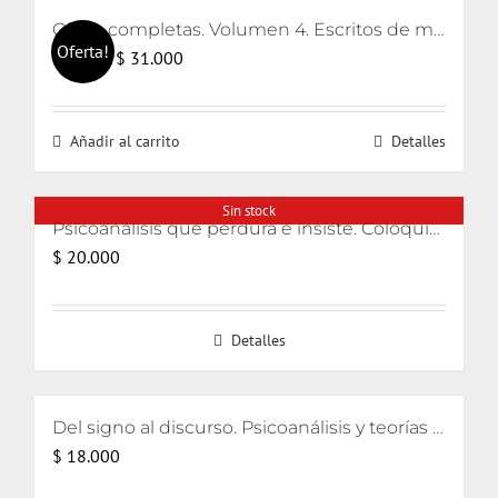
Obras completas. Volumen 4. Escritos de metapsicología y clínica de la regresión y sostenimiento e interpretación
Oferta!
El
El
$
31.000
$
32.000
precio
precio
original
actual
Añadir al carrito
Detalles
era:
es:
$ 32.000.
$ 31.000.
Sin stock
Psicoanálisis que perdura e insiste. Coloquios lacanianos 2008-2010 PLUS-ALI
$
20.000
Detalles
Del signo al discurso. Psicoanálisis y teorías del lenguaje
$
18.000