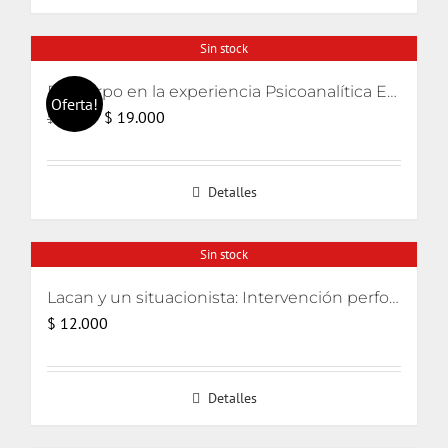
Sin stock
El cuerpo en la experiencia Psicoanalítica Entre Freud, Lacan y Winnicott
Oferta!
El
El
$
19.000
$
20.000
precio
precio
original
actual
Detalles
era:
es:
$ 20.000.
$ 19.000.
Sin stock
Lacan y un situacionista: Intervención performativa de su encuentro pifiado
$
12.000
Detalles