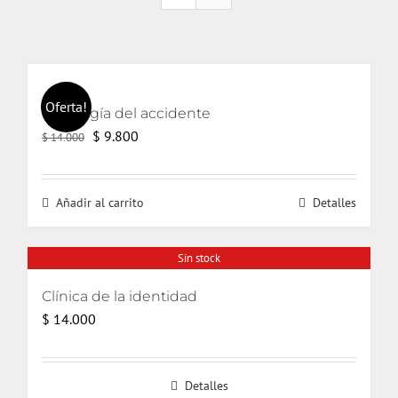
Oferta!
Ontología del accidente
El
El
$
9.800
$
14.000
precio
precio
original
actual
Añadir al carrito
Detalles
era:
es:
$ 14.000.
$ 9.800.
Sin stock
Clínica de la identidad
$
14.000
Detalles