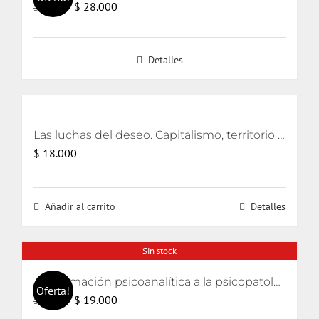
El
El
$
28.000
$
30.000
precio
precio
original
actual
Detalles
era:
es:
$ 30.000.
$ 28.000.
Las luchas del deseo. Capitalismo, territorio y ecología
$
18.000
Añadir al carrito
Detalles
Sin stock
Aproximación psicoanalítica a la psicopatología (Curso de psicología 2006)
Oferta!
El
El
$
19.000
$
20.000
precio
precio