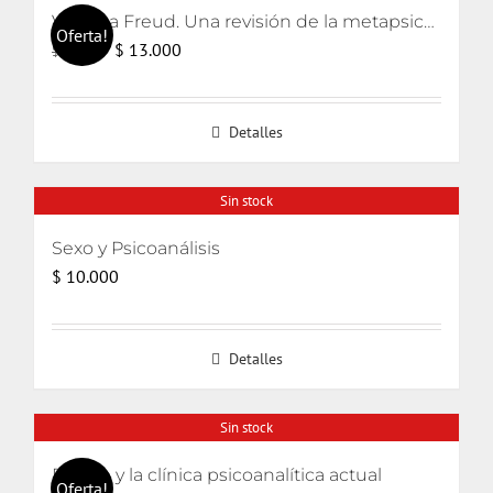
Volver a Freud. Una revisión de la metapsicología freudiana
Oferta!
El
El
$
13.000
$
15.000
precio
precio
original
actual
Detalles
era:
es:
$ 15.000.
$ 13.000.
Sin stock
Sexo y Psicoanálisis
$
10.000
Detalles
Sin stock
El odio y la clínica psicoanalítica actual
Oferta!