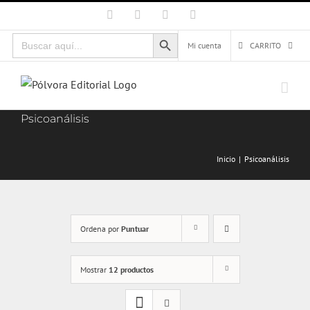
Saltar
Facebook
X
Instagram
Correo
electrónico
al
Botón de búsqueda
Buscar:
contenido
Mi cuenta
CARRITO
Psicoanálisis
Inicio
Psicoanálisis
Ordena por
Puntuar
Mostrar
12 productos