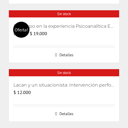
Sin stock
El cuerpo en la experiencia Psicoanalítica Entre Freud, Lacan y Winnicott
Oferta!
El
El
$
19.000
$
20.000
precio
precio
original
actual
Detalles
era:
es:
$ 20.000.
$ 19.000.
Sin stock
Lacan y un situacionista: Intervención performativa de su encuentro pifiado
$
12.000
Detalles