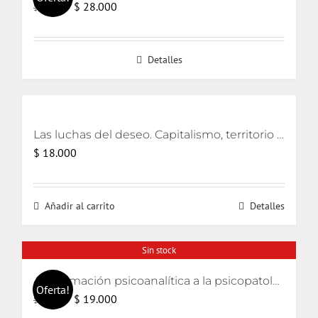
El
El
$
28.000
$
30.000
precio
precio
original
actual
Detalles
era:
es:
$ 30.000.
$ 28.000.
Las luchas del deseo. Capitalismo, territorio y ecología
$
18.000
Añadir al carrito
Detalles
Sin stock
Aproximación psicoanalítica a la psicopatología (Curso de psicología 2006)
Oferta!
El
El
$
19.000
$
20.000
precio
precio