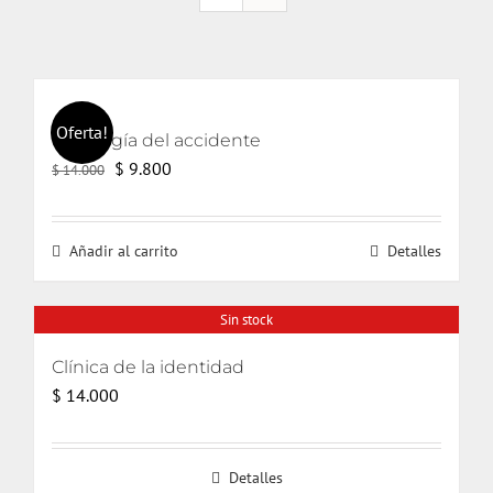
Oferta!
Ontología del accidente
El
El
$
9.800
$
14.000
precio
precio
original
actual
Añadir al carrito
Detalles
era:
es:
$ 14.000.
$ 9.800.
Sin stock
Clínica de la identidad
$
14.000
Detalles