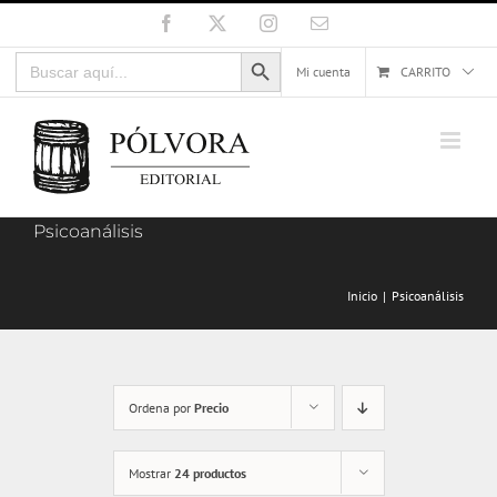
Saltar
Facebook
X
Instagram
Correo
electrónico
al
Botón de búsqueda
Buscar:
contenido
Mi cuenta
CARRITO
Psicoanálisis
Inicio
Psicoanálisis
Ordena por
Precio
Mostrar
24 productos