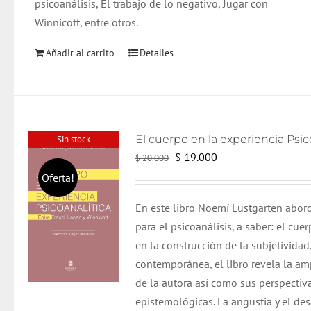
psicoanálisis, El trabajo de lo negativo, Jugar con
Winnicott, entre otros.
Añadir al carrito
Detalles
Sin stock
El
El
$
19.000
$
20.000
precio
precio
Oferta!
original
actual
En este libro Noemí Lustgarten abord
era:
es:
para el psicoanálisis, a saber: el cue
$ 20.000.
$ 19.000.
en la construcción de la subjetivida
contemporánea, el libro revela la amp
de la autora así como sus perspectiva
epistemológicas.
La angustia y el de