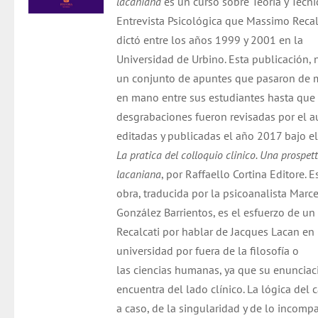
lacaniana
es un curso sobre Teoría y Técni
$ 21.000.
$ 19.000.
Entrevista Psicológica que Massimo Recal
dictó entre los años 1999 y 2001 en la
Universidad de Urbino. Esta publicación, 
un conjunto de apuntes que pasaron de
en mano entre sus estudiantes hasta que 
desgrabaciones fueron revisadas por el au
editadas y publicadas el año 2017 bajo el
La pratica del colloquio clinico. Una prospet
lacaniana
, por Raffaello Cortina Editore. E
obra, traducida por la psicoanalista Marc
González Barrientos, es el esfuerzo de un
Recalcati por hablar de Jacques Lacan en 
universidad por fuera de la filosofía o
las ciencias humanas, ya que su enunciac
encuentra del lado clínico. La lógica del 
a caso, de la singularidad y de lo incompa