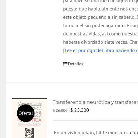
para hacerse una idea de aquello q
puesto que habitualmente nos enc
este objeto pequeño a sin saberlo.
torno a él sin poder agarrarlo. Es a
de nuestras vidas, así como nuestra
haberse divorciado siete veces, Cha
[Lee el prólogo del libro haciendo c
Detalles
El
El
$
25.000
$
26.000
Oferta!
precio
precio
original
actual
En un vívido relato, Little muestra su tr
era:
es: