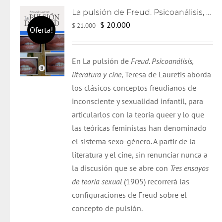
La pulsión de Freud. Psicoanálisis, literatura y cine
El
El
$
20.000
$
21.000
Oferta!
precio
precio
original
actual
En La pulsión de
Freud. Psicoanálisis,
era:
es:
literatura y cine
, Teresa de Lauretis aborda
$ 21.000.
$ 20.000.
los clásicos conceptos freudianos de
inconsciente y sexualidad infantil, para
articularlos con la teoría queer y lo que
las teóricas feministas han denominado
el sistema sexo-género. A partir de la
literatura y el cine, sin renunciar nunca a
la discusión que se abre con
Tres ensayos
de teoría sexual
(1905) recorrerá las
configuraciones de Freud sobre el
concepto de pulsión.