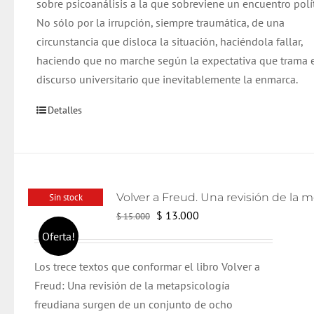
sobre psicoanálisis a la que sobreviene un encuentro polít
No sólo por la irrupción, siempre traumática, de una
circunstancia que disloca la situación, haciéndola fallar,
haciendo que no marche según la expectativa que trama 
discurso universitario que inevitablemente la enmarca.
Detalles
Sin stock
El
El
$
13.000
$
15.000
precio
precio
Oferta!
original
actual
Los trece textos que conformar el libro Volver a
era:
es:
Freud: Una revisión de la metapsicología
$ 15.000.
$ 13.000.
freudiana surgen de un conjunto de ocho