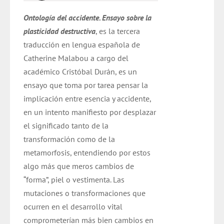
original
actual
Ontología del accidente. Ensayo sobre la
era:
es:
plasticidad destructiva
, es la tercera
$ 14.000.
$ 9.800.
traducción en lengua española de
Catherine Malabou a cargo del
académico Cristóbal Durán,
es un
ensayo que toma por tarea pensar la
implicación entre esencia y accidente,
en un intento manifiesto por desplazar
el significado tanto de la
transformación como de la
metamorfosis, entendiendo por estos
algo más que meros cambios de
“forma”, piel o vestimenta. Las
mutaciones o transformaciones que
ocurren en el desarrollo vital
comprometerían más bien cambios en