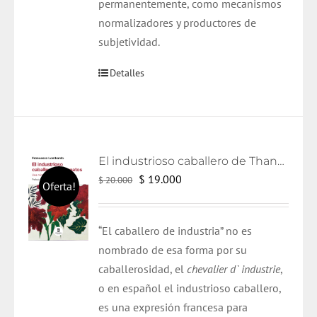
permanentemente, como mecanismos
normalizadores y productores de
subjetividad.
Detalles
El industrioso caballero de Thanatos
El
El
$
19.000
$
20.000
Oferta!
precio
precio
original
actual
“El caballero de industria” no es
era:
es:
nombrado de esa forma por su
$ 20.000.
$ 19.000.
caballerosidad, el
chevalier d` industrie
,
o en español el industrioso caballero,
es una expresión francesa para