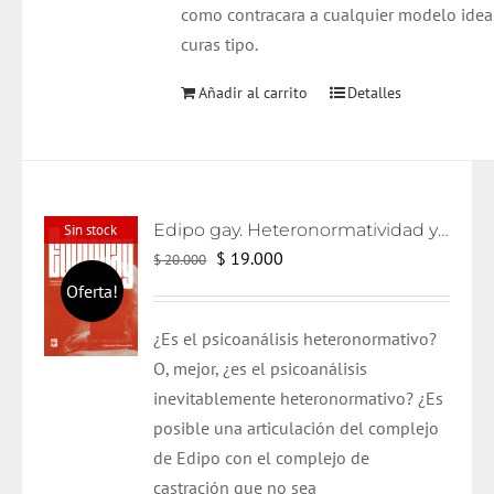
como contracara a cualquier modelo idea
curas tipo.
Añadir al carrito
Detalles
Edipo gay. Heteronormatividad y psicoanálisis
Sin stock
El
El
$
19.000
$
20.000
precio
precio
Oferta!
original
actual
¿Es el psicoanálisis heteronormativo?
era:
es:
O, mejor, ¿es el psicoanálisis
$ 20.000.
$ 19.000.
inevitablemente heteronormativo? ¿Es
posible una articulación del complejo
de Edipo con el complejo de
castración que no sea