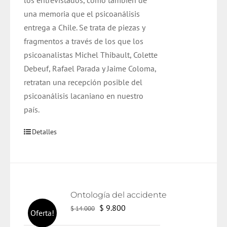
los entrevistados, como también de
una memoria que el psicoanálisis
entrega a Chile. Se trata de piezas y
fragmentos a través de los que los
psicoanalistas Michel Thibault, Colette
Debeuf, Rafael Parada y Jaime Coloma,
retratan una recepción posible del
psicoanálisis lacaniano en nuestro
país.
Detalles
Ontología del accidente
El
El
$
9.800
$
14.000
Oferta!
precio
precio