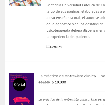
Pontificia Universidad Católica de Chi
largo de sus páginas, elaboradas a pa
de su enseñanza oral, el autor se ad
del diagnóstico y en los desafíos de
psicoterapeuta deberá dispensar en s
la experiencia del paciente.
Detalles
El
El
$
19.000
$
21.000
Oferta!
precio
precio
original
actual
La práctica de la entrevista clínica. Una pers
era:
es: