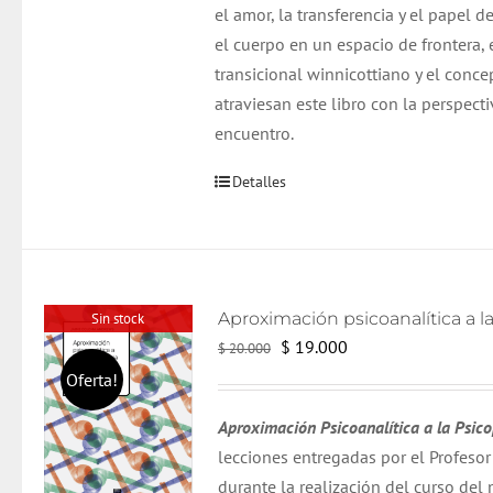
el amor, la transferencia y el papel 
el cuerpo en un espacio de frontera,
transicional winnicottiano y el conce
atraviesan este libro con la perspecti
encuentro.
Detalles
Sin stock
El
El
$
19.000
$
20.000
precio
precio
Oferta!
original
actual
Aproximación Psicoanalítica a la Psic
era:
es:
lecciones entregadas por el Profes
$ 20.000.
$ 19.000.
durante la realización del curso de