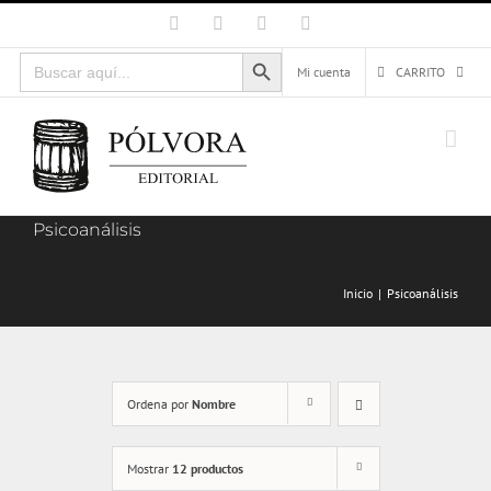
Saltar
Facebook
X
Instagram
Correo
electrónico
al
Botón de búsqueda
Buscar:
contenido
Mi cuenta
CARRITO
Psicoanálisis
Inicio
Psicoanálisis
Ordena por
Nombre
Mostrar
12 productos