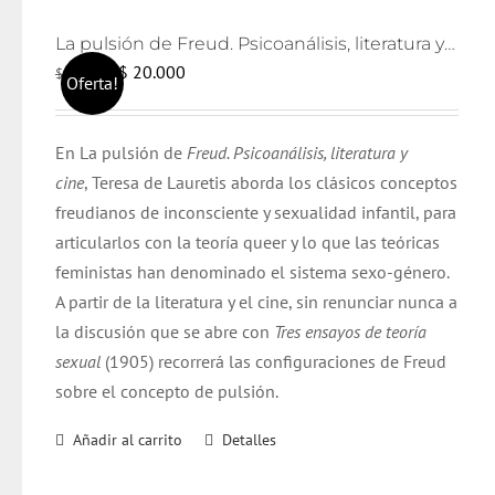
La pulsión de Freud. Psicoanálisis, literatura y cine
El
El
$
20.000
$
21.000
Oferta!
precio
precio
original
actual
En La pulsión de
Freud. Psicoanálisis, literatura y
era:
es:
cine
, Teresa de Lauretis aborda los clásicos conceptos
$ 21.000.
$ 20.000.
freudianos de inconsciente y sexualidad infantil, para
articularlos con la teoría queer y lo que las teóricas
feministas han denominado el sistema sexo-género.
A partir de la literatura y el cine, sin renunciar nunca a
la discusión que se abre con
Tres ensayos de teoría
sexual
(1905) recorrerá las configuraciones de Freud
sobre el concepto de pulsión.
Añadir al carrito
Detalles