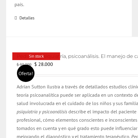
país.
Detalles
Sin stock
El
El
$
28.000
$
30.000
precio
precio
Oferta!
original
actual
Adrian Sutton ilustra a través de detallados estudios clín
era:
es:
teoría psicoanalítica puede ser aplicada en un contexto d
$ 30.000.
$ 28.000.
salud involucrada en el cuidado de los niños y sus famili
psiquiatría y psicoanálisis
describe el impacto del paciente 
profesional, cómo elementos conscientes e inconscientes 
tomados en cuenta y en qué grado esto puede influenciar 
mejorando el diagnóstico y el tratamiento terapéutico.
Ped