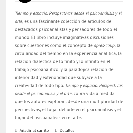
original
actual
Tiempo y espacio. Perspectivas desde el psicoanálisis y el
era:
es:
arte
, es una fascinante colección de artículos de
$ 28.000.
$ 26.000.
destacados psicoanalistas y pensadores de todo el
mundo. El libro incluye imaginativas discusiones
sobre cuestiones como el concepto de
apres-coup
, la
circularidad del tiempo en la experiencia analítica, la
relación dialéctica de lo finito y lo infinito en el
trabajo psicoanalítico, y la paradójica relación de
interioridad y exterioridad que subyace a la
creatividad de todo tipo.
Tiempo y espacio. Perspectivas
desde el psicoanálisis y el arte
, cobra vida a medida
que los autores exploran, desde una multiplicidad de
perspectivas, el lugar del arte en el psicoanálisis y el
lugar del psicoanálisis en el arte.
Añadir al carrito
Detalles