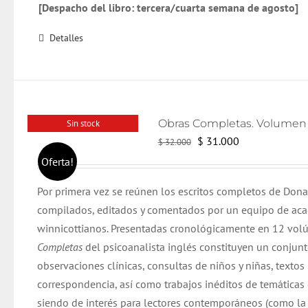
[Despacho del libro: tercera/cuarta semana de agosto]
Detalles
Sin stock
El
El
$
31.000
$
32.000
precio
precio
Oferta!
original
actual
Por primera vez se reúnen los escritos completos de Dona
era:
es:
compilados, editados y comentados por un equipo de ac
$ 32.000.
$ 31.000.
winnicottianos. Presentadas cronológicamente en 12 vol
Completas
del psicoanalista inglés constituyen un conjun
observaciones clínicas, consultas de niños y niñas, textos 
correspondencia, así como trabajos inéditos de temáticas
siendo de interés para lectores contemporáneos (como la