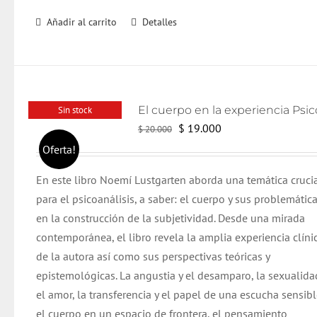
Añadir al carrito
Detalles
Sin stock
El
El
$
19.000
$
20.000
precio
precio
Oferta!
original
actual
En este libro Noemí Lustgarten aborda una temática cruci
era:
es:
para el psicoanálisis, a saber: el cuerpo y sus problemática
$ 20.000.
$ 19.000.
en la construcción de la subjetividad. Desde una mirada
contemporánea, el libro revela la amplia experiencia clíni
de la autora así como sus perspectivas teóricas y
epistemológicas.
La angustia y el desamparo, la sexualida
el amor, la transferencia y el papel de una escucha sensibl
el cuerpo en un espacio de frontera, el pensamiento