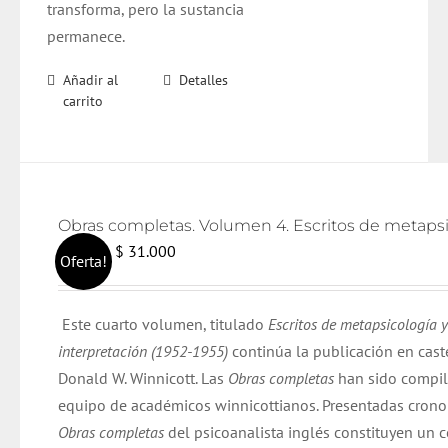
transforma, pero la sustancia
permanece.
Añadir al
Detalles
carrito
El
El
$
31.000
$
32.000
Oferta!
precio
precio
original
actual
Este cuarto volumen, titulado
Escritos de metapsicología y
era:
es:
interpretación (1952-1955)
continúa la publicación en cast
$ 32.000.
$ 31.000.
Donald W. Winnicott. Las
Obras completas
han sido compil
equipo de académicos winnicottianos. Presentadas cron
Obras completas
del psicoanalista inglés constituyen un 