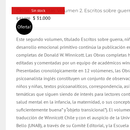
Sin stock
El
El
$
31.000
$
32.000
precio
precio
Oferta!
original
actual
Este segundo volumen, titulado Escritos sobre guerra, n
era:
es:
desarrollo emocional primitivo continúa la publicación e
$ 32.000.
$ 31.000.
completas de Donald W. Winnicott. Las Obras completas 
editadas y comentadas por un equipo de académicos winn
Presentadas cronológicamente en 12 volúmenes, las Obr
psicoanalista inglés constituyen un conjunto de observac
niños y niñas, textos psicoanalíticos, correspondencia, as
temáticas que siguen siendo de interés para lectores co
salud mental en la infancia, la maternidad, o sus concep
suficientemente buena” y “objeto transicional”). El volume
traducción de Winnicott Chile y con el auspicio de la Uni
Bello (UNAB), a través de su Comité Editorial, y la Escuel