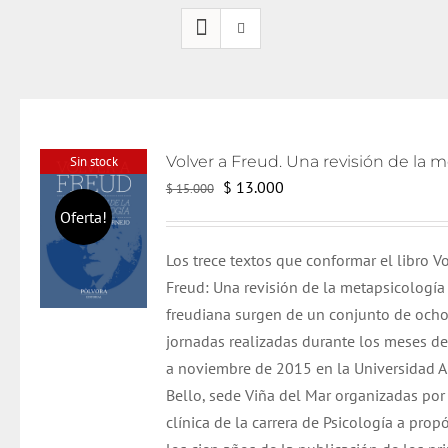
Sin stock
El
El
$
13.000
$
15.000
precio
precio
Oferta!
original
actual
Los trece textos que conformar el libro Vo
era:
es:
Freud: Una revisión de la metapsicología
$ 15.000.
$ 13.000.
freudiana surgen de un conjunto de och
jornadas realizadas durante los meses d
a noviembre de 2015 en la Universidad 
Bello, sede Viña del Mar organizadas por 
clínica de la carrera de Psicología a prop