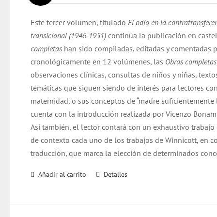
original
actual
Este tercer volumen, titulado
El odio en la contratransfere
era:
es:
transicional (1946-1951)
continúa la publicación en caste
$ 32.000.
$ 31.000.
completas
han sido compiladas, editadas y comentadas p
cronológicamente en 12 volúmenes, las
Obras completa
observaciones clínicas, consultas de niños y niñas, texto
temáticas que siguen siendo de interés para lectores co
maternidad, o sus conceptos de “madre suficientemente bu
cuenta con la introducción realizada por Vicenzo Bonamin
Así también, el lector contará con un exhaustivo trabajo
de contexto cada uno de los trabajos de Winnicott, en co
traducción, que marca la elección de determinados conc
Añadir al carrito
Detalles