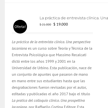
El
El
$
19.000
$
21.000
Oferta!
precio
precio
original
actual
La práctica de la entrevista clínica. Una perspectiva
era:
es:
lacaniana
es un curso sobre Teoría y Técnica de la
$ 21.000.
$ 19.000.
Entrevista Psicológica que Massimo Recalcati
dictó entre los años 1999 y 2001 en la
Universidad de Urbino. Esta publicación, nace de
un conjunto de apuntes que pasaron de mano
en mano entre sus estudiantes hasta que las
desgrabaciones fueron revisadas por el autor,
editadas y publicadas el año 2017 bajo el título
La pratica del colloquio clinico. Una prospettiva
lacaniana
, por Raffaello Cortina Editore. Esta