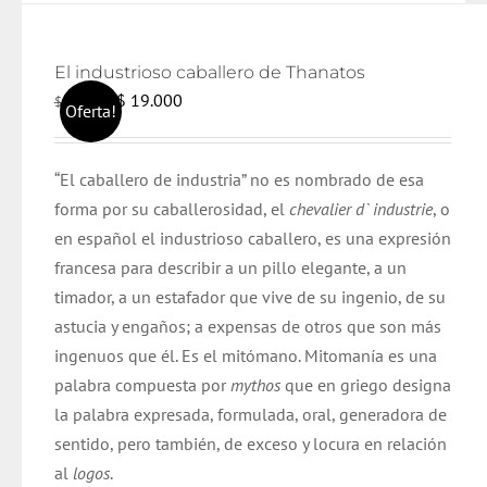
El industrioso caballero de Thanatos
El
El
$
19.000
$
20.000
Oferta!
precio
precio
original
actual
“El caballero de industria” no es nombrado de esa
era:
es:
forma por su caballerosidad, el
chevalier d` industrie
, o
$ 20.000.
$ 19.000.
en español el industrioso caballero, es una expresión
francesa para describir a un pillo elegante, a un
timador, a un estafador que vive de su ingenio, de su
astucia y engaños; a expensas de otros que son más
ingenuos que él. Es el mitómano. Mitomanía es una
palabra compuesta por
mythos
que en griego designa
la palabra expresada, formulada, oral, generadora de
sentido, pero también, de exceso y locura en relación
al
logos
.