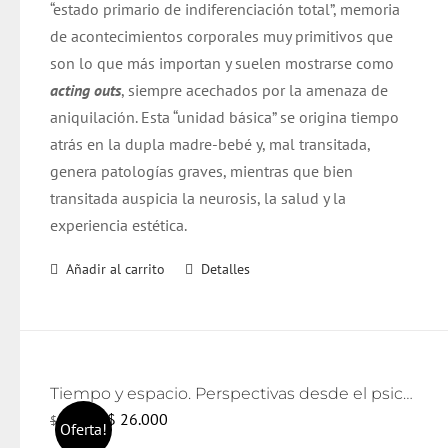
“estado primario de indiferenciación total”, memoria
de acontecimientos corporales muy primitivos que
son lo que más importan y suelen mostrarse como
acting outs
, siempre acechados por la amenaza de
aniquilación. Esta “unidad básica” se origina tiempo
atrás en la dupla madre-bebé y, mal transitada,
genera patologías graves, mientras que bien
transitada auspicia la neurosis, la salud y la
experiencia estética.
Añadir al carrito
Detalles
Tiempo y espacio. Perspectivas desde el psicoanálisis y el arte
El
El
$
26.000
$
28.000
Oferta!
precio
precio