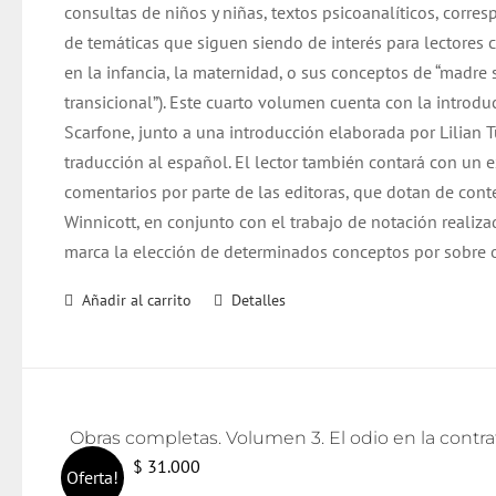
consultas de niños y niñas, textos psicoanalíticos, corre
de temáticas que siguen siendo de interés para lectore
en la infancia, la maternidad, o sus conceptos de “madre 
transicional”). Este cuarto volumen cuenta con la introd
Scarfone, junto a una introducción elaborada por Lilian 
traducción al español. El lector también contará con un 
comentarios por parte de las editoras, que dotan de cont
Winnicott, en conjunto con el trabajo de notación realiza
marca la elección de determinados conceptos por sobre o
Añadir al carrito
Detalles
El
El
$
31.000
$
32.000
Oferta!
precio
precio