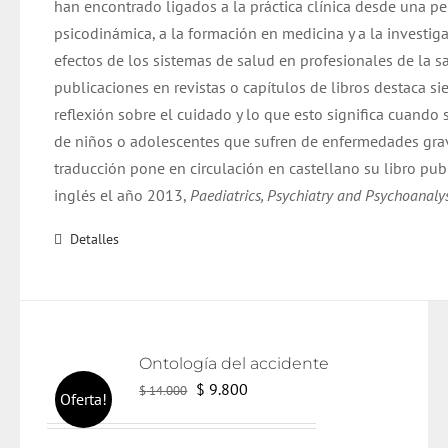
han encontrado ligados a la práctica clínica desde una pe
psicodinámica, a la formación en medicina y a la investig
efectos de los sistemas de salud en profesionales de la s
publicaciones en revistas o capítulos de libros destaca s
reflexión sobre el cuidado y lo que esto significa cuando 
de niños o adolescentes que sufren de enfermedades grav
traducción pone en circulación en castellano su libro pub
inglés el año 2013,
Paediatrics, Psychiatry and Psychoanalys
Detalles
Ontología del accidente
El
El
$
9.800
$
14.000
Oferta!
precio
precio
original
actual