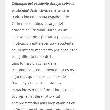
Ontología del accidente. Ensayo sobre la
era:
es:
plasticidad destructiva
, es la tercera
$ 14.000.
$ 9.800.
traducción en lengua española de
Catherine Malabou a cargo del
académico Cristóbal Durán,
es un
ensayo que toma por tarea pensar la
implicación entre esencia y accidente,
en un intento manifiesto por desplazar
el significado tanto de la
transformación como de la
metamorfosis, entendiendo por estos
algo más que meros cambios de
“forma”, piel o vestimenta. Las
mutaciones o transformaciones que
ocurren en el desarrollo vital
comprometerían más bien cambios en
la forma y en el ser, implicando de esta