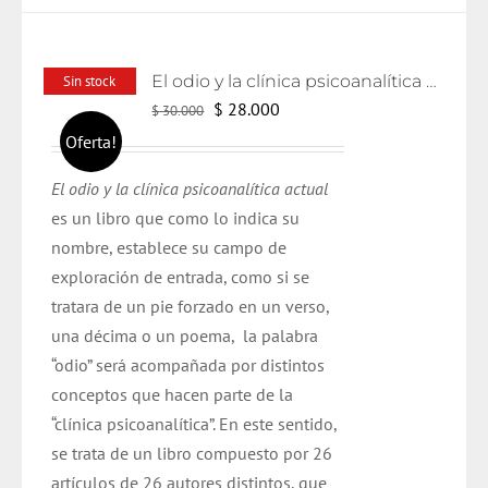
El odio y la clínica psicoanalítica actual
Sin stock
El
El
$
28.000
$
30.000
precio
precio
Oferta!
original
actual
El odio y la clínica psicoanalítica actual
era:
es:
es un libro que como lo indica su
$ 30.000.
$ 28.000.
nombre, establece su campo de
exploración de entrada, como si se
tratara de un pie forzado en un verso,
una décima o un poema, la palabra
“odio” será acompañada por distintos
conceptos que hacen parte de la
“clínica psicoanalítica”. En este sentido,
se trata de un libro compuesto por 26
artículos de 26 autores distintos, que