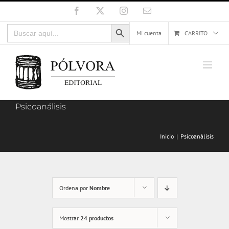
Saltar
Facebook
X
Instagram
Correo
electrónico
al
Botón de búsqueda
Buscar:
contenido
Mi cuenta
CARRITO
Psicoanálisis
Inicio
Psicoanálisis
Ordena por
Nombre
Mostrar
24 productos