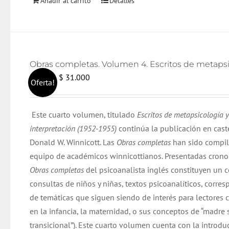
Añadir al carrito
Detalles
El
El
$
31.000
$
32.000
Oferta!
precio
precio
original
actual
Este cuarto volumen, titulado
Escritos de metapsicología y
era:
es:
interpretación (1952-1955)
continúa la publicación en cast
$ 32.000.
$ 31.000.
Donald W. Winnicott. Las
Obras completas
han sido compil
equipo de académicos winnicottianos. Presentadas cron
Obras completas
del psicoanalista inglés constituyen un 
consultas de niños y niñas, textos psicoanalíticos, corre
de temáticas que siguen siendo de interés para lectore
en la infancia, la maternidad, o sus conceptos de “madre 
transicional”). Este cuarto volumen cuenta con la introd