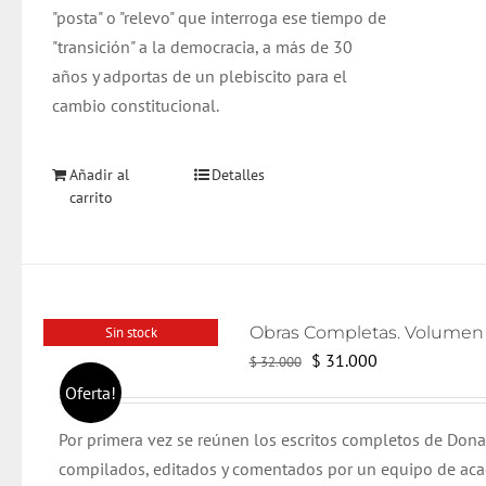
"posta" o "relevo" que interroga ese tiempo de
"transición" a la democracia, a más de 30
años y adportas de un plebiscito para el
cambio constitucional.
Añadir al
Detalles
carrito
Sin stock
El
El
$
31.000
$
32.000
precio
precio
Oferta!
original
actual
Por primera vez se reúnen los escritos completos de Dona
era:
es:
compilados, editados y comentados por un equipo de ac
$ 32.000.
$ 31.000.