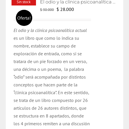
El odio y la clínica psicoanalítica actual
Sin stock
El
El
$
28.000
$
30.000
precio
precio
Oferta!
original
actual
El odio y la clínica psicoanalítica actual
era:
es:
es un libro que como lo indica su
$ 30.000.
$ 28.000.
nombre, establece su campo de
exploración de entrada, como si se
tratara de un pie forzado en un verso,
una décima o un poema, la palabra
“odio” será acompañada por distintos
conceptos que hacen parte de la
“clínica psicoanalítica”. En este sentido,
se trata de un libro compuesto por 26
artículos de 26 autores distintos, que
se estructura en 8 apartados, donde
los 4 primeros remiten a una discusión