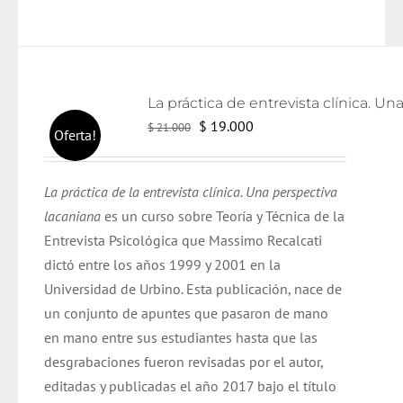
El
El
$
19.000
$
21.000
Oferta!
precio
precio
original
actual
La práctica de la entrevista clínica. Una perspectiva
era:
es:
lacaniana
es un curso sobre Teoría y Técnica de la
$ 21.000.
$ 19.000.
Entrevista Psicológica que Massimo Recalcati
dictó entre los años 1999 y 2001 en la
Universidad de Urbino. Esta publicación, nace de
un conjunto de apuntes que pasaron de mano
en mano entre sus estudiantes hasta que las
desgrabaciones fueron revisadas por el autor,
editadas y publicadas el año 2017 bajo el título