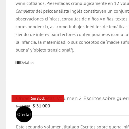
winnicottianos. Presentadas cronológicamente en 12 vol
Completas
del psicoanalista inglés constituyen un conjun
observaciones clínicas, consultas de niños y niñas, textos 
correspondencia, así como trabajos inéditos de temáticas
siendo de interés para lectores contemporáneos (como la
la infancia, la maternidad, o sus conceptos de “madre suf
buena” y “objeto transicional”).
Detalles
Sin stock
El
El
$
31.000
$
32.000
precio
precio
Oferta!
original
actual
Este segundo volumen, titulado Escritos sobre guerra, n
era:
es: