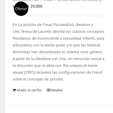
El
El
$
20.000
$
21.000
Oferta!
precio
precio
original
actual
En La pulsión de
Freud. Psicoanálisis, literatura y
era:
es:
cine
, Teresa de Lauretis aborda los clásicos conceptos
$ 21.000.
$ 20.000.
freudianos de inconsciente y sexualidad infantil, para
articularlos con la teoría queer y lo que las teóricas
feministas han denominado el sistema sexo-género.
A partir de la literatura y el cine, sin renunciar nunca a
la discusión que se abre con
Tres ensayos de teoría
sexual
(1905) recorrerá las configuraciones de Freud
sobre el concepto de pulsión.
Añadir al carrito
Detalles