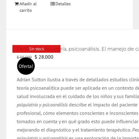
Añadir al
Detalles
carrito
Sin stock
El
El
$
28.000
$
30.000
precio
precio
Oferta!
original
actual
Adrian Sutton ilustra a través de detallados estudios clín
era:
es:
teoría psicoanalítica puede ser aplicada en un contexto d
$ 30.000.
$ 28.000.
salud involucrada en el cuidado de los niños y sus famili
psiquiatría y psicoanálisis
describe el impacto del paciente 
profesional, cómo elementos conscientes e inconscientes 
tomados en cuenta y en qué grado esto puede influenciar 
mejorando el diagnóstico y el tratamiento terapéutico.
Ped
psiquiatría y psicoanálisis
es una exploración de la importa