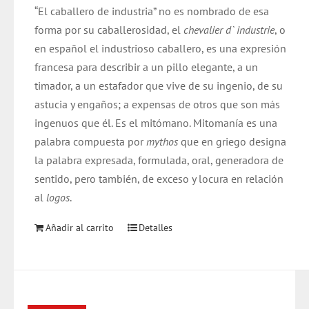
“El caballero de industria” no es nombrado de esa
era:
es:
forma por su caballerosidad, el
chevalier d` industrie
, o
$ 20.000.
$ 19.000.
en español el industrioso caballero, es una expresión
francesa para describir a un pillo elegante, a un
timador, a un estafador que vive de su ingenio, de su
astucia y engaños; a expensas de otros que son más
ingenuos que él. Es el mitómano. Mitomanía es una
palabra compuesta por
mythos
que en griego designa
la palabra expresada, formulada, oral, generadora de
sentido, pero también, de exceso y locura en relación
al
logos
.
Añadir al carrito
Detalles