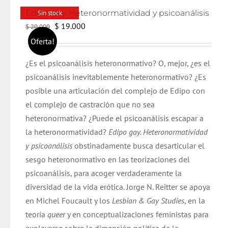
Edipo gay. Heteronormatividad y psicoanálisis
Sin stock
El
El
$
19.000
$
20.000
precio
precio
Oferta!
original
actual
¿Es el psicoanálisis heteronormativo? O, mejor, ¿es el
era:
es:
psicoanálisis inevitablemente heteronormativo? ¿Es
$ 20.000.
$ 19.000.
posible una articulación del complejo de Edipo con
el complejo de castración que no sea
heteronormativa? ¿Puede el psicoanálisis escapar a
la heteronormatividad?
Edipo gay. Heteronormatividad
y psicoanálisis
obstinadamente busca desarticular el
sesgo heteronormativo en las teorizaciones del
psicoanálisis, para acoger verdaderamente la
diversidad de la vida erótica. Jorge N. Reitter se apoya
en Michel Foucault y los
Lesbian & Gay Studies
, en la
teoría
queer
y en conceptualizaciones feministas para