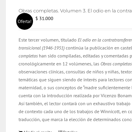
El
El
$
31.000
$
32.000
Oferta!
precio
precio
original
actual
Este tercer volumen, titulado
El odio en la contratransfere
era:
es:
transicional (1946-1951)
continúa la publicación en caste
$ 32.000.
$ 31.000.
completas
han sido compiladas, editadas y comentadas p
cronológicamente en 12 volúmenes, las
Obras completa
observaciones clínicas, consultas de niños y niñas, texto
temáticas que siguen siendo de interés para lectores co
maternidad, o sus conceptos de “madre suficientemente bu
cuenta con la introducción realizada por Vicenzo Bonamin
Así también, el lector contará con un exhaustivo trabajo
de contexto cada uno de los trabajos de Winnicott, en co
traducción, que marca la elección de determinados conc