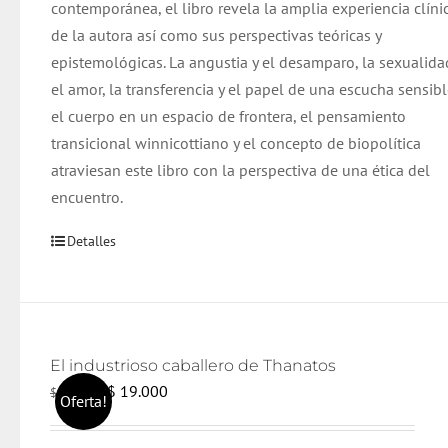
contemporánea, el libro revela la amplia experiencia clíni
de la autora así como sus perspectivas teóricas y
epistemológicas.
La angustia y el desamparo, la sexualida
el amor, la transferencia y el papel de una escucha sensibl
el cuerpo en un espacio de frontera, el pensamiento
transicional winnicottiano y el concepto de biopolítica
atraviesan este libro con la perspectiva de una ética del
encuentro.
Detalles
El industrioso caballero de Thanatos
El
El
$
19.000
$
20.000
Oferta!
precio
precio
original
actual