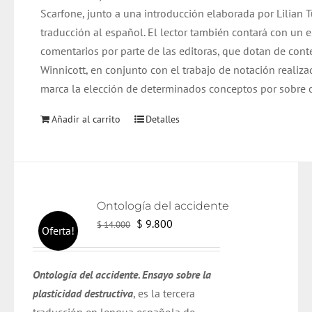
Scarfone, junto a una introducción elaborada por Lilian 
traducción al español. El lector también contará con un 
comentarios por parte de las editoras, que dotan de cont
Winnicott, en conjunto con el trabajo de notación realiza
marca la elección de determinados conceptos por sobre o
Añadir al carrito
Detalles
Ontología del accidente
El
El
$
9.800
$
14.000
Oferta!
precio
precio
original
actual
Ontología del accidente. Ensayo sobre la
era:
es:
plasticidad destructiva
, es la tercera
$ 14.000.
$ 9.800.