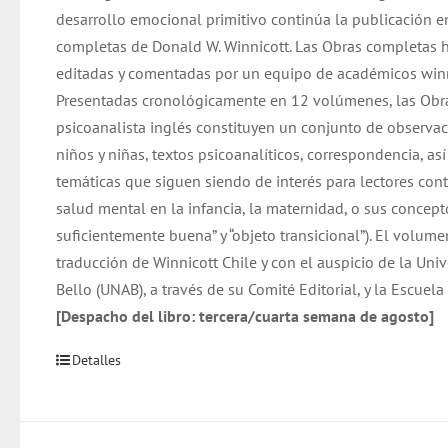
desarrollo emocional primitivo continúa la publicación e
$ 32.000.
$ 31.000.
completas de Donald W. Winnicott. Las Obras completas 
editadas y comentadas por un equipo de académicos winn
Presentadas cronológicamente en 12 volúmenes, las Obr
psicoanalista inglés constituyen un conjunto de observac
niños y niñas, textos psicoanalíticos, correspondencia, as
temáticas que siguen siendo de interés para lectores co
salud mental en la infancia, la maternidad, o sus concep
suficientemente buena” y “objeto transicional”). El volume
traducción de Winnicott Chile y con el auspicio de la Uni
Bello (UNAB), a través de su Comité Editorial, y la Escuel
[Despacho del libro: tercera/cuarta semana de agosto]
Detalles