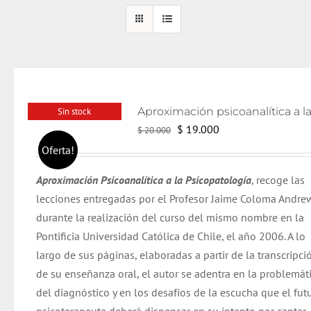
Sin stock
El
El
$
19.000
$
20.000
precio
precio
Oferta!
original
actual
Aproximación Psicoanalítica a la Psicopatología
, recoge las
era:
es:
lecciones entregadas por el Profesor Jaime Coloma Andre
$ 20.000.
$ 19.000.
durante la realización del curso del mismo nombre en la
Pontificia Universidad Católica de Chile, el año 2006. A lo
largo de sus páginas, elaboradas a partir de la transcripci
de su enseñanza oral, el autor se adentra en la problemát
del diagnóstico y en los desafíos de la escucha que el fut