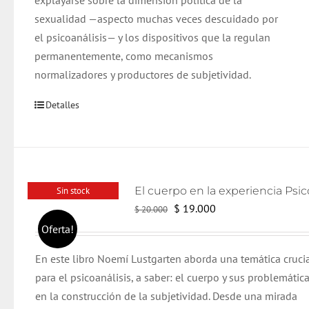
explayarse sobre la dimensión política de la
sexualidad —aspecto muchas veces descuidado por
el psicoanálisis— y los dispositivos que la regulan
permanentemente, como mecanismos
normalizadores y productores de subjetividad.
Detalles
Sin stock
El
El
$
19.000
$
20.000
precio
precio
Oferta!
original
actual
En este libro Noemí Lustgarten aborda una temática cruci
era:
es:
para el psicoanálisis, a saber: el cuerpo y sus problemática
$ 20.000.
$ 19.000.
en la construcción de la subjetividad. Desde una mirada