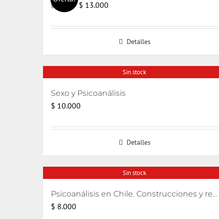
El
El
$
13.000
$
15.000
precio
precio
original
actual
Detalles
era:
es:
$ 15.000.
$ 13.000.
Sin stock
Sexo y Psicoanálisis
$
10.000
Detalles
Sin stock
Psicoanálisis en Chile. Construcciones y relatos
$
8.000