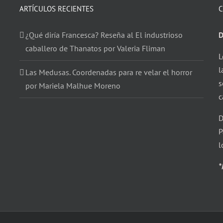
ARTÍCULOS RECIENTES
C
¿Qué diría Francesca? Reseña al El industrioso
D
caballero de Thanatos por Valeria Fliman
L
l
Las Medusas. Coordenadas para re velar el horror
s
por Mariela Malhue Moreno
c
D
P
l
*