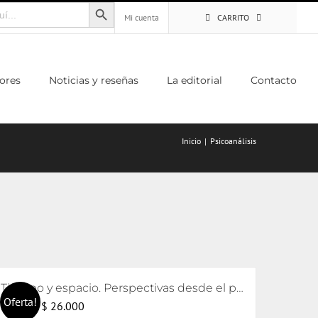
Botón de búsqueda
Mi cuenta
CARRITO
ores
Noticias y reseñas
La editorial
Contacto
Inicio
Psicoanálisis
Tiempo y espacio. Perspectivas desde el psicoanálisis y el arte
Oferta!
El
El
$
26.000
$
28.000