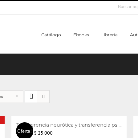
Buscar:
Catálogo
Ebooks
Librería
Aut
os
Transferencia neurótica y transferencia psicótica (2da edición)
Oferta!
El
El
$
25.000
$
26.000