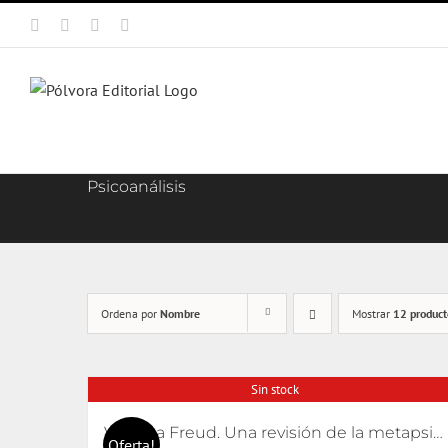
Saltar
Facebook
X
Instagram
Correo
al
electrónico
contenido
Psicoanálisis
Ordena por
Nombre
Mostrar
12 product
Sin stock
Volver a Freud. Una revisión de la metapsicología freudiana
Oferta!