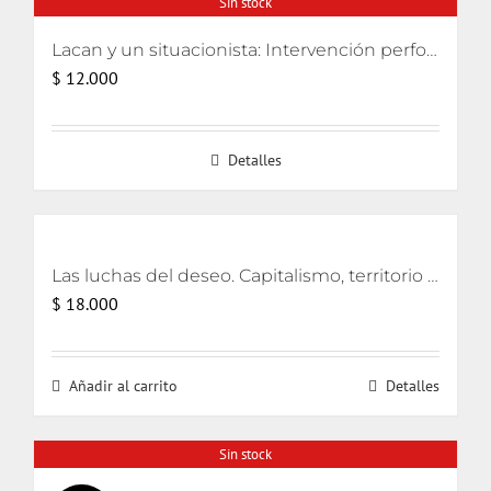
Sin stock
Lacan y un situacionista: Intervención performativa de su encuentro pifiado
$
12.000
Detalles
Las luchas del deseo. Capitalismo, territorio y ecología
$
18.000
Añadir al carrito
Detalles
Sin stock