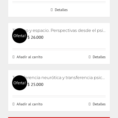
Detalles
Tiempo y espacio. Perspectivas desde el psicoanálisis y el arte
Oferta!
El
El
$
26.000
$
28.000
precio
precio
original
actual
Añadir al carrito
Detalles
era:
es:
$ 28.000.
$ 26.000.
Transferencia neurótica y transferencia psicótica (2da edición)
Oferta!
El
El
$
25.000
$
26.000
precio
precio
original
actual
Añadir al carrito
Detalles
era:
es:
$ 26.000.
$ 25.000.