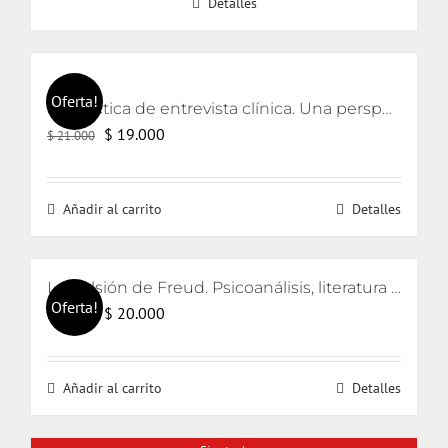
Detalles
Oferta!
La práctica de entrevista clínica. Una perspectiva lacaniana
El
El
$
19.000
$
21.000
precio
precio
original
actual
Añadir al carrito
Detalles
era:
es:
$ 21.000.
$ 19.000.
La pulsión de Freud. Psicoanálisis, literatura y cine
Oferta!
El
El
$
20.000
$
21.000
precio
precio
original
actual
Añadir al carrito
Detalles
era:
es:
$ 21.000.
$ 20.000.