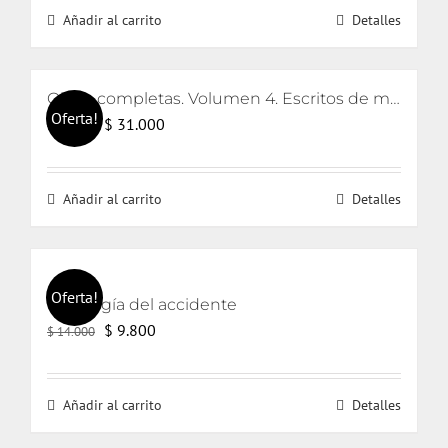
Añadir al carrito
Detalles
era:
es:
$ 32.000.
$ 31.000.
Obras completas. Volumen 4. Escritos de metapsicología y clínica de la regresión y sostenimiento e interpretación
Oferta!
El
El
$
31.000
$
32.000
precio
precio
original
actual
Añadir al carrito
Detalles
era:
es:
$ 32.000.
$ 31.000.
Oferta!
Ontología del accidente
El
El
$
9.800
$
14.000
precio
precio
original
actual
Añadir al carrito
Detalles
era:
es:
$ 14.000.
$ 9.800.