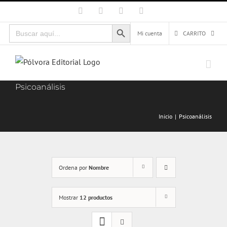
Saltar
Facebook
X
Instagram
Correo
electrónico
al
Botón de búsqueda
Buscar:
contenido
Mi cuenta
CARRITO
Psicoanálisis
Inicio
Psicoanálisis
Ordena por
Nombre
Mostrar
12 productos