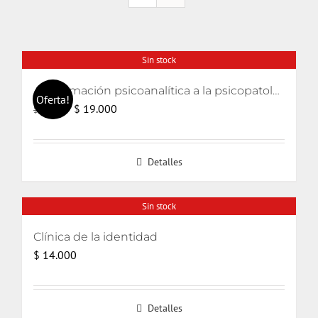
Sin stock
Aproximación psicoanalítica a la psicopatología (Curso de psicología 2006)
Oferta!
El
El
$
19.000
$
20.000
precio
precio
original
actual
Detalles
era:
es:
$ 20.000.
$ 19.000.
Sin stock
Clínica de la identidad
$
14.000
Detalles