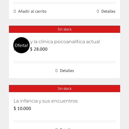
original
actual
Añadir al carrito
Detalles
era:
es:
$ 20.000.
$ 19.000.
Sin stock
El odio y la clínica psicoanalítica actual
Oferta!
El
El
$
28.000
$
30.000
precio
precio
original
actual
Detalles
era:
es:
$ 30.000.
$ 28.000.
Sin stock
La infancia y sus encuentros
$
10.000