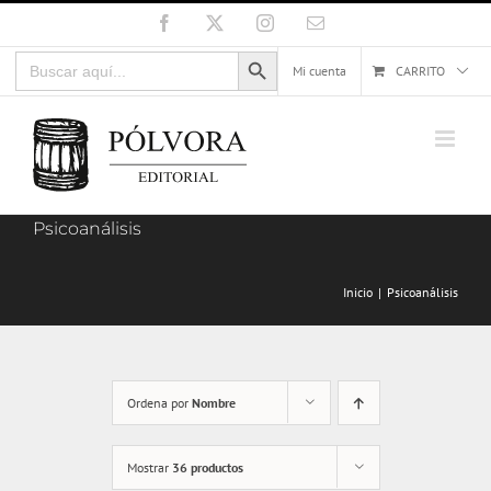
Saltar
Facebook
X
Instagram
Correo
electrónico
al
Botón de búsqueda
Buscar:
contenido
Mi cuenta
CARRITO
Psicoanálisis
Inicio
Psicoanálisis
Ordena por
Nombre
Mostrar
36 productos