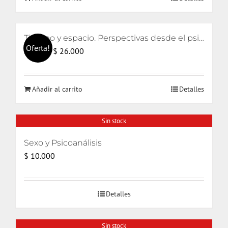
era:
es:
$ 26.000.
$ 25.000.
Tiempo y espacio. Perspectivas desde el psicoanálisis y el arte
Oferta!
El
El
$
26.000
$
28.000
precio
precio
original
actual
Añadir al carrito
Detalles
era:
es:
$ 28.000.
$ 26.000.
Sin stock
Sexo y Psicoanálisis
$
10.000
Detalles
Sin stock