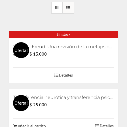
Sin stock
Volver a Freud. Una revisión de la metapsicología freudiana
Oferta!
El
El
$
13.000
$
15.000
precio
precio
original
actual
Detalles
era:
es:
$ 15.000.
$ 13.000.
Transferencia neurótica y transferencia psicótica (2da edición)
Oferta!
El
El
$
25.000
$
26.000
precio
precio
original
actual
Añadir al carrito
Detalles