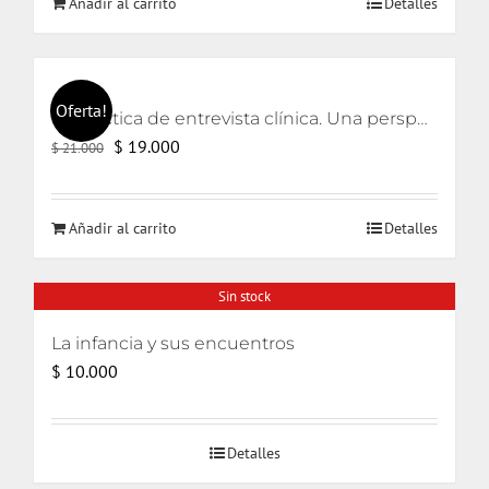
Añadir al carrito
Detalles
era:
es:
$ 21.000.
$ 20.000.
Oferta!
La práctica de entrevista clínica. Una perspectiva lacaniana
El
El
$
19.000
$
21.000
precio
precio
original
actual
Añadir al carrito
Detalles
era:
es:
$ 21.000.
$ 19.000.
Sin stock
La infancia y sus encuentros
$
10.000
Detalles