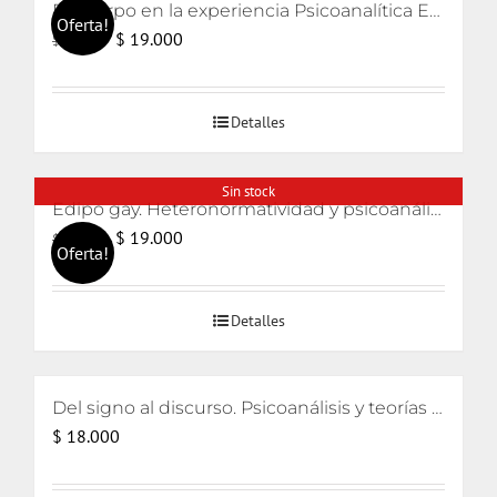
El cuerpo en la experiencia Psicoanalítica Entre Freud, Lacan y Winnicott
Oferta!
El
El
$
19.000
$
20.000
precio
precio
original
actual
Detalles
era:
es:
$ 20.000.
$ 19.000.
Sin stock
Edipo gay. Heteronormatividad y psicoanálisis
El
El
$
19.000
$
20.000
Oferta!
precio
precio
original
actual
Detalles
era:
es:
$ 20.000.
$ 19.000.
Del signo al discurso. Psicoanálisis y teorías del lenguaje
$
18.000