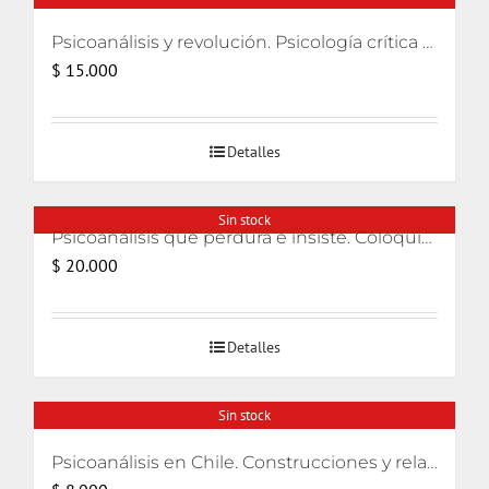
Psicoanálisis y revolución. Psicología crítica para movimientos de liberación
$
15.000
Detalles
Sin stock
Psicoanálisis que perdura e insiste. Coloquios lacanianos 2008-2010 PLUS-ALI
$
20.000
Detalles
Sin stock
Psicoanálisis en Chile. Construcciones y relatos