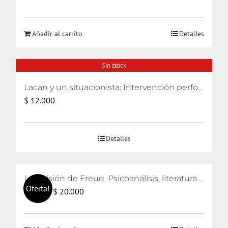
Añadir al carrito
Detalles
Sin stock
Lacan y un situacionista: Intervención performativa de su encuentro pifiado
$
12.000
Detalles
La pulsión de Freud. Psicoanálisis, literatura y cine
Oferta!
El
El
$
20.000
$
21.000
precio
precio
original
actual