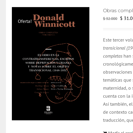
El
$
31.0
$
32.000
Oferta!
precio
origin
Este tercer vo
era:
transicional (1
$ 32.0
completas
han 
cronológicame
observaciones c
temáticas que 
maternidad, o 
cuenta con la 
Así también, e
de contexto ca
traducción, qu