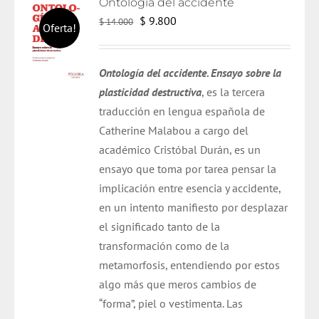
Ontología del accidente
El
El
$
9.800
$
14.000
Oferta!
precio
precio
original
actual
Ontología del accidente. Ensayo sobre la
era:
es:
plasticidad destructiva
, es la tercera
$ 14.000.
$ 9.800.
traducción en lengua española de
Catherine Malabou a cargo del
académico Cristóbal Durán,
es un
ensayo que toma por tarea pensar la
implicación entre esencia y accidente,
en un intento manifiesto por desplazar
el significado tanto de la
transformación como de la
metamorfosis, entendiendo por estos
algo más que meros cambios de
“forma”, piel o vestimenta. Las