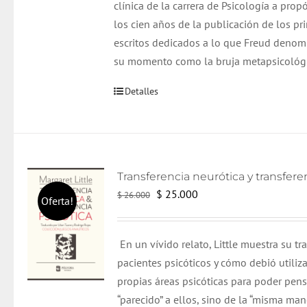
clínica de la carrera de Psicología a prop
los cien años de la publicación de los pr
escritos dedicados a lo que Freud denom
su momento como la bruja metapsicológi
Detalles
El
El
$
25.000
$
26.000
Oferta!
precio
precio
original
actual
En un vívido relato, Little muestra su tr
era:
es:
pacientes psicóticos y cómo debió utiliza
$ 26.000.
$ 25.000.
propias áreas psicóticas para poder pen
“parecido” a ellos, sino de la “misma man