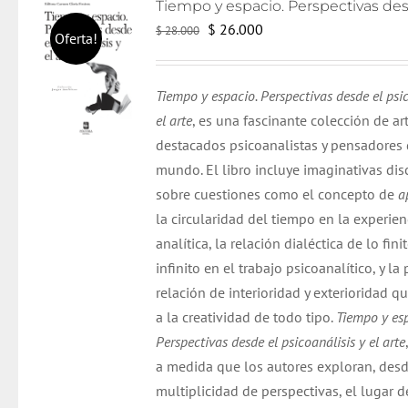
El
El
$
26.000
$
28.000
Oferta!
precio
precio
original
actual
Tiempo y espacio. Perspectivas desde el psic
era:
es:
el arte
, es una fascinante colección de ar
$ 28.000.
$ 26.000.
destacados psicoanalistas y pensadores 
mundo. El libro incluye imaginativas di
sobre cuestiones como el concepto de
a
la circularidad del tiempo en la experien
analítica, la relación dialéctica de lo finit
infinito en el trabajo psicoanalítico, y la
relación de interioridad y exterioridad q
a la creatividad de todo tipo.
Tiempo y esp
Perspectivas desde el psicoanálisis y el arte
a medida que los autores exploran, des
multiplicidad de perspectivas, el lugar d