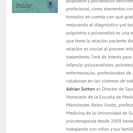
psiquiatría y psicoanálisis
describe
profesional, cómo elementos cons
tomados en cuenta y en qué grado
mejorando el diagnóstico y el tr
psiquiatría y psicoanálisis
es una e
que tiene la relación paciente-do
relación es crucial al proveer i
tratamiento. Será de interés para
infancia: psicoanalistas, psicoter
enfermeras/os, profesionales de 
colaboran en los sistemas de tra
Adrian Sutton
es Director de Squ
Honorario de la Escuela de Medi
Mánchester, Reino Unido, profesor
Medicina de la Universidad de 
psicoterapeuta desde 2009 hasta
trabajando con niños y sus famili