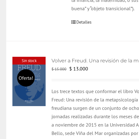
la infancia, la maternidad, o s
buena” y “objeto transicional”).
Detalles
Sin stock
El
El
$
13.000
$
15.000
precio
precio
Oferta!
original
actual
Los trece textos que conformar el libro Vo
era:
es:
Freud: Una revisión de la metapsicología
$ 15.000.
$ 13.000.
freudiana surgen de un conjunto de och
jornadas realizadas durante los meses d
a noviembre de 2015 en la Universidad 
Bello, sede Viña del Mar organizadas por 