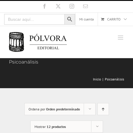
Saltar
Facebook
X
Instagram
Correo
electrónico
al
Botón de búsqueda
Buscar:
contenido
Mi cuenta
CARRITO
Psicoanálisis
Inicio
Psicoanálisis
Ordena por
Orden predeterminado
Mostrar
12 productos