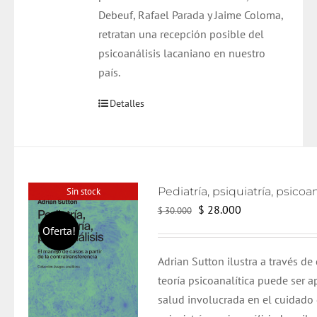
Debeuf, Rafael Parada y Jaime Coloma,
retratan una recepción posible del
psicoanálisis lacaniano en nuestro
país.
Detalles
Sin stock
El
El
$
28.000
$
30.000
precio
precio
Oferta!
original
actual
Adrian Sutton ilustra a través de
era:
es:
teoría psicoanalítica puede ser 
$ 30.000.
$ 28.000.
salud involucrada en el cuidado d