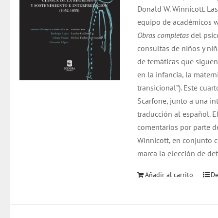
Donald W. Winnicott. La
equipo de académicos w
Obras completas
del psic
consultas de niños y niñ
de temáticas que siguen
en la infancia, la mater
transicional”). Este cu
Scarfone, junto a una i
traducción al español. E
comentarios por parte d
Winnicott, en conjunto c
marca la elección de de
Añadir al carrito
De