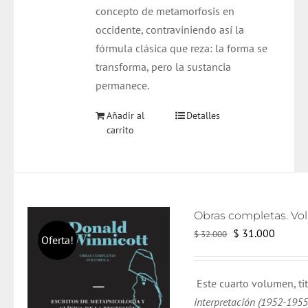
concepto de metamorfosis en
occidente, contraviniendo así la
fórmula clásica que reza: la forma se
transforma, pero la sustancia
permanece.
Añadir al
Detalles
carrito
El
El
$
31.000
$
32.000
Oferta!
precio
precio
original
actual
Este cuarto volumen, t
era:
es:
interpretación (1952-195
$ 32.000.
$ 31.0