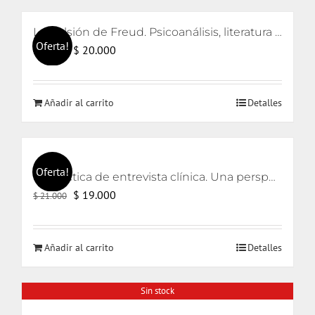
La pulsión de Freud. Psicoanálisis, literatura y cine
Oferta!
El
El
$
20.000
$
21.000
precio
precio
original
actual
Añadir al carrito
Detalles
era:
es:
$ 21.000.
$ 20.000.
Oferta!
La práctica de entrevista clínica. Una perspectiva lacaniana
El
El
$
19.000
$
21.000
precio
precio
original
actual
Añadir al carrito
Detalles
era:
es:
$ 21.000.
$ 19.000.
Sin stock