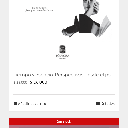
Tiempo y espacio. Perspectivas desde el psicoanálisis y el arte
El
El
$
26.000
$
28.000
precio
precio
original
actual
Añadir al carrito
Detalles
era:
es:
$ 28.000.
$ 26.000.
Sin stock