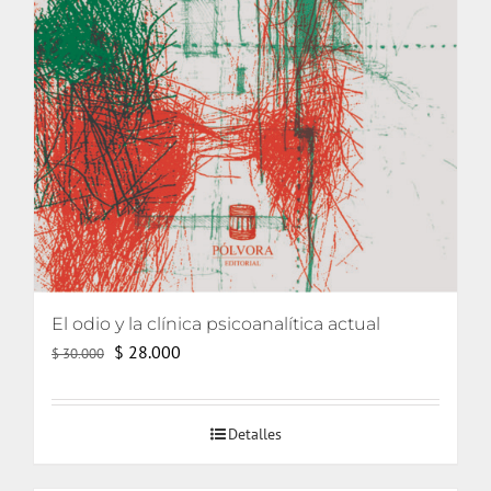
El odio y la clínica psicoanalítica actual
El
El
$
28.000
$
30.000
precio
precio
original
actual
Detalles
era:
es:
$ 30.000.
$ 28.000.