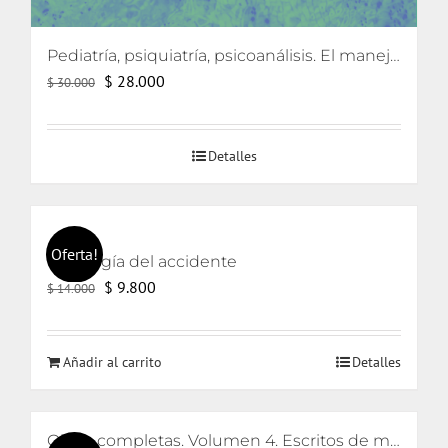
Pediatría, psiquiatría, psicoanálisis. El manejo de caso a partir de la contratransferencia
El
El
$
28.000
$
30.000
precio
precio
original
actual
Detalles
era:
es:
$ 30.000.
$ 28.000.
Oferta!
Ontología del accidente
El
El
$
9.800
$
14.000
precio
precio
original
actual
Añadir al carrito
Detalles
era:
es:
$ 14.000.
$ 9.800.
Obras completas. Volumen 4. Escritos de metapsicología y clínica de la regresión y sostenimiento e interpretación