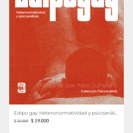
Edipo gay. Heteronormatividad y psicoanálisis
El
El
$
19.000
$
20.000
precio
precio