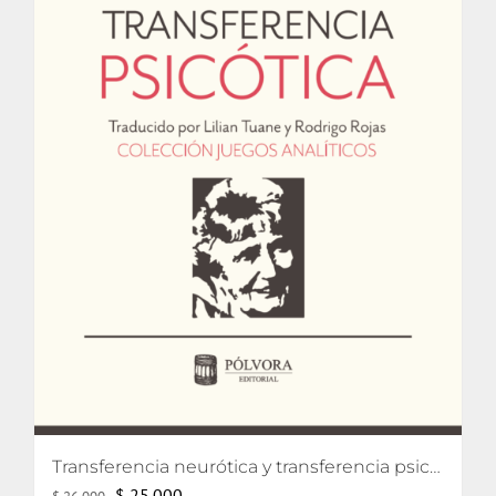
Transferencia neurótica y transferencia psicótica (2da edición)
El
El
$
25.000