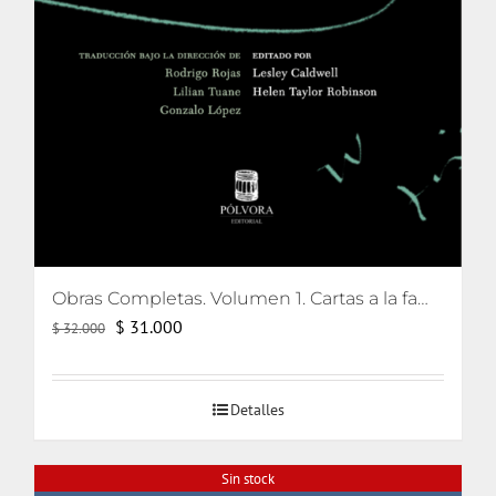
Obras Completas. Volumen 1. Cartas a la familia, escritos pediátricos y La defensa maníaca
El
El
$
31.000
$
32.000
precio
precio
original
actual
Detalles
era:
es:
$ 32.000.
$ 31.000.
Sin stock