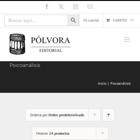
Saltar
Facebook
X
Instagram
Correo
electrónico
al
Botón de búsqueda
Buscar:
contenido
Mi cuenta
CARRITO
Psicoanálisis
Inicio
Psicoanálisis
Ordena por
Orden predeterminado
Mostrar
24 productos