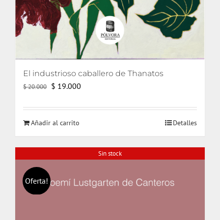
El industrioso caballero de Thanatos
El
El
$
19.000
$
20.000
precio
precio
original
actual
Añadir al carrito
Detalles
era:
es:
$ 20.000.
$ 19.000.
Sin stock
Oferta!