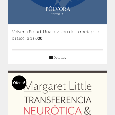
Volver a Freud. Una revisión de la metapsicología freudiana
El
El
$
13.000
$
15.000
precio
precio
original
actual
Detalles
era:
es:
$ 15.000.
$ 13.000.
Oferta!