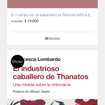
El cuerpo en la experiencia Psicoanalítica Entre Freud, Lacan y Winnicott
El
El
$
19.000
$
20.000
precio
precio
original
actual
Detalles
era:
es:
$ 20.000.
$ 19.000.
Oferta!