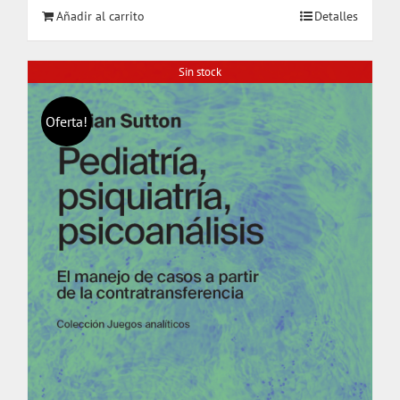
Añadir al carrito
Detalles
era:
es:
$ 14.000.
$ 9.800.
Sin stock
Oferta!