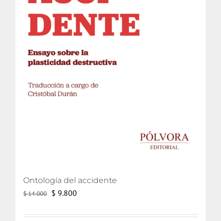
Ontología del accidente
El
El
$
9.800
$
14.000
precio
precio
original
actual