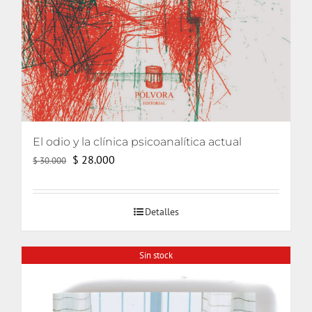
El odio y la clínica psicoanalítica actual
El
El
$
28.000
$
30.000
precio
precio
original
actual
Detalles
era:
es:
$ 30.000.
$ 28.000.
Sin stock