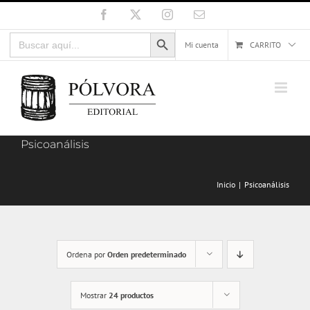
Saltar
Facebook
X
Instagram
Correo
electrónico
al
Botón de búsqueda
Buscar:
contenido
Mi cuenta
CARRITO
Psicoanálisis
Inicio
Psicoanálisis
Ordena por
Orden predeterminado
Mostrar
24 productos