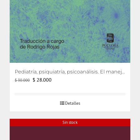
Pediatría, psiquiatría, psicoanálisis. El manejo de caso a partir de la contratransferencia
El
El
$
28.000
$
30.000
precio
precio
original
actual
Detalles
era:
es:
$ 30.000.
$ 28.000.
Sin stock