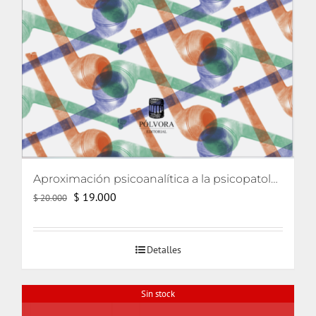
Aproximación psicoanalítica a la psicopatología (Curso de psicología 2006)
El
El
$
19.000
$
20.000
precio
precio
original
actual
Detalles
era:
es:
$ 20.000.
$ 19.000.
Sin stock