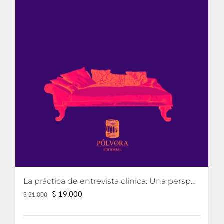
La práctica de entrevista clínica. Una perspectiva lacaniana
El
El
$
19.000
$
21.000
precio
precio
original
actual