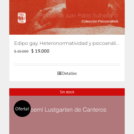
Edipo gay. Heteronormatividad y psicoanálisis
El
El
$
19.000
$
20.000
precio
precio
original
actual
Detalles
era:
es:
$ 20.000.
$ 19.000.
Sin stock
Oferta!