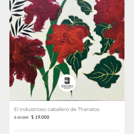
El industrioso caballero de Thanatos
El
El
$
19.000
$
20.000
precio
precio
original
actual