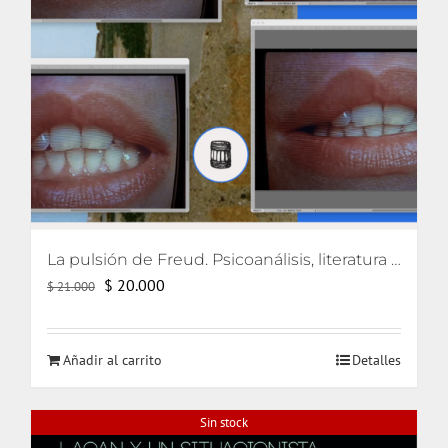
La pulsión de Freud. Psicoanálisis, literatura y cine
El
El
$
20.000
$
21.000
precio
precio
original
actual
Añadir al carrito
Detalles
era:
es:
$ 21.000.
$ 20.000.
Sin stock