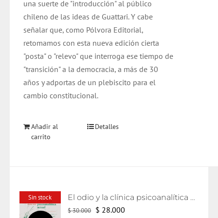
una suerte de "introducción" al público
chileno de las ideas de Guattari. Y cabe
señalar que, como Pólvora Editorial,
retomamos con esta nueva edición cierta
"posta" o "relevo" que interroga ese tiempo de
"transición" a la democracia, a más de 30
años y adportas de un plebiscito para el
cambio constitucional.
Añadir al
Detalles
carrito
El odio y la clínica psicoanalítica actual
Sin stock
El
El
$
28.000
$
30.000