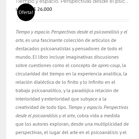
Tiempo y espacio. Perspectivas desde el psicoanálisis y el arte
El
El
$
26.000
$
28.000
Oferta!
precio
precio
original
actual
Tiempo y espacio. Perspectivas desde el psicoanálisis y el
era:
es:
arte
, es una fascinante colección de artículos de
$ 28.000.
$ 26.000.
destacados psicoanalistas y pensadores de todo el
mundo. El libro incluye imaginativas discusiones
sobre cuestiones como el concepto de
apres-coup
, la
circularidad del tiempo en la experiencia analítica, la
relación dialéctica de lo finito y lo infinito en el
trabajo psicoanalítico, y la paradójica relación de
interioridad y exterioridad que subyace a la
creatividad de todo tipo.
Tiempo y espacio. Perspectivas
desde el psicoanálisis y el arte
, cobra vida a medida
que los autores exploran, desde una multiplicidad de
perspectivas, el lugar del arte en el psicoanálisis y el