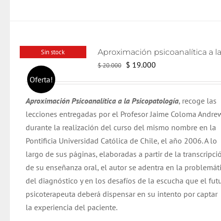
Sin stock
El
El
$
19.000
$
20.000
precio
precio
Oferta!
original
actual
Aproximación Psicoanalítica a la Psicopatología
, recoge las
era:
es:
lecciones entregadas por el Profesor Jaime Coloma Andre
$ 20.000.
$ 19.000.
durante la realización del curso del mismo nombre en la
Pontificia Universidad Católica de Chile, el año 2006. A lo
largo de sus páginas, elaboradas a partir de la transcripci
de su enseñanza oral, el autor se adentra en la problemát
del diagnóstico y en los desafíos de la escucha que el fut
psicoterapeuta deberá dispensar en su intento por captar
la experiencia del paciente.