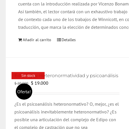
cuenta con la introducción realizada por Vicenzo Bonamin
Así también, el lector contará con un exhaustivo trabajo
de contexto cada uno de los trabajos de Winnicott, en co
traducción, que marca la elección de determinados conc
Añadir al carrito
Detalles
Edipo gay. Heteronormatividad y psicoanálisis
Sin stock
El
El
$
19.000
$
20.000
precio
precio
Oferta!
original
actual
¿Es el psicoanálisis heteronormativo? O, mejor, ¿es el
era:
es:
psicoanálisis inevitablemente heteronormativo? ¿Es
$ 20.000.
$ 19.000.
posible una articulación del complejo de Edipo con
el complejo de castración que no sea