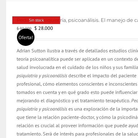
Sin stock
El
El
$
28.000
$
30.000
precio
precio
Oferta!
original
actual
Adrian Sutton ilustra a través de detallados estudios clín
era:
es:
teoría psicoanalítica puede ser aplicada en un contexto d
$ 30.000.
$ 28.000.
salud involucrada en el cuidado de los niños y sus famili
psiquiatría y psicoanálisis
describe el impacto del paciente 
profesional, cómo elementos conscientes e inconscientes 
tomados en cuenta y en qué grado esto puede influenciar 
mejorando el diagnóstico y el tratamiento terapéutico.
Ped
psiquiatría y psicoanálisis
es una exploración de la importa
que tiene la relación paciente-doctor, y cómo la psicodin
relación es crucial al proveer información que puede ayud
tratamiento. Será de interés para profesionales de la salu