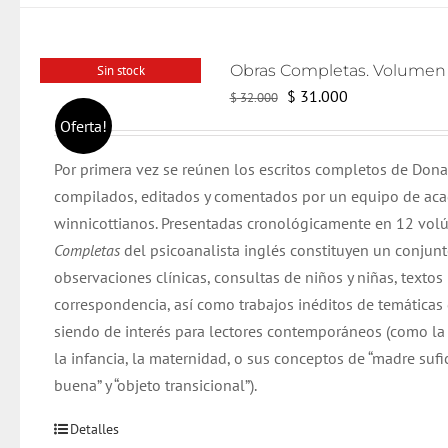
Sin stock
El
El
$
31.000
$
32.000
precio
precio
Oferta!
original
actual
Por primera vez se reúnen los escritos completos de Dona
era:
es:
compilados, editados y comentados por un equipo de ac
$ 32.000.
$ 31.000.
winnicottianos. Presentadas cronológicamente en 12 vol
Completas
del psicoanalista inglés constituyen un conjun
observaciones clínicas, consultas de niños y niñas, textos 
correspondencia, así como trabajos inéditos de temáticas
siendo de interés para lectores contemporáneos (como la
la infancia, la maternidad, o sus conceptos de “madre suf
buena” y “objeto transicional”).
Detalles