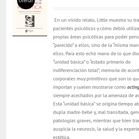
Oferta!
precio
precio
original
actual
En un vívido relato, Little muestra su tr
era:
es:
pacientes psicóticos y cómo debió utiliza
$ 26.000.
$ 25.000.
propias áreas psicóticas para poder pen
“parecido” a ellos, sino de la “misma man
ellos. Para esto echó mano de lo que dio
“unidad básica” o “estado primario de
indiferenciación total”, memoria de acon
corporales muy primitivos que son lo q
importan y suelen mostrarse como
actin
siempre acechados por la amenaza de an
Esta “unidad básica” se origina tiempo at
dupla madre-bebé y, mal transitada, gen
patologías graves, mientras que bien tra
auspicia la neurosis, la salud y la experi
estética.