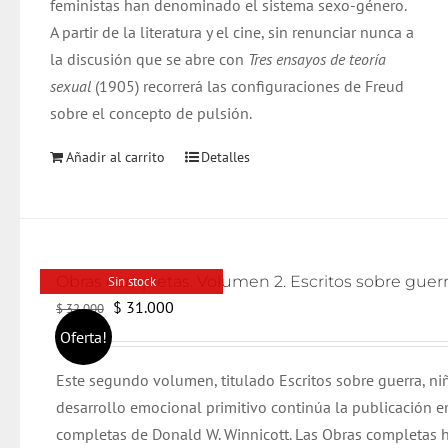
feministas han denominado el sistema sexo-género.
A partir de la literatura y el cine, sin renunciar nunca a
la discusión que se abre con
Tres ensayos de teoría
sexual
(1905) recorrerá las configuraciones de Freud
sobre el concepto de pulsión.
Añadir al carrito
Detalles
Sin stock
El
El
$
31.000
$
32.000
precio
precio
Oferta!
original
actual
Este segundo volumen, titulado Escritos sobre guerra, n
era:
es:
desarrollo emocional primitivo continúa la publicación e
$ 32.000.
$ 31.000.
completas de Donald W. Winnicott. Las Obras completas 