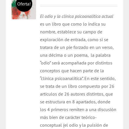
precio
precio
Oferta!
original
actual
El odio y la clínica psicoanalítica actual
era:
es:
es un libro que como lo indica su
$ 30.000.
$ 28.000.
nombre, establece su campo de
exploración de entrada, como si se
tratara de un pie forzado en un verso,
una décima o un poema, la palabra
“odio” será acompañada por distintos
conceptos que hacen parte de la
“clínica psicoanalítica”. En este sentido,
se trata de un libro compuesto por 26
artículos de 26 autores distintos, que
se estructura en 8 apartados, donde
los 4 primeros remiten a una discusión
más bien de carácter teórico-
conceptual (el odio y la pulsión de