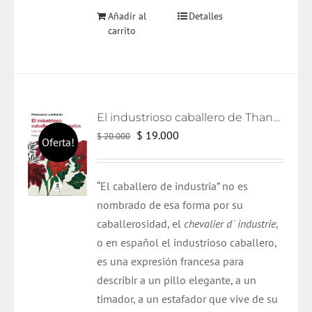
Añadir al
Detalles
carrito
El industrioso caballero de Thanatos
El
El
$
19.000
$
20.000
Oferta!
precio
precio
original
actual
“El caballero de industria” no es
era:
es:
nombrado de esa forma por su
$ 20.000.
$ 19.000.
caballerosidad, el
chevalier d` industrie
,
o en español el industrioso caballero,
es una expresión francesa para
describir a un pillo elegante, a un
timador, a un estafador que vive de su