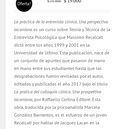
El
El
$
19.000
$
21.000
Oferta!
precio
precio
original
actual
La práctica de la entrevista clínica. Una perspectiva
era:
es:
lacaniana
es un curso sobre Teoría y Técnica de la
$ 21.000.
$ 19.000.
Entrevista Psicológica que Massimo Recalcati
dictó entre los años 1999 y 2001 en la
Universidad de Urbino. Esta publicación, nace de
un conjunto de apuntes que pasaron de mano
en mano entre sus estudiantes hasta que las
desgrabaciones fueron revisadas por el autor,
editadas y publicadas el año 2017 bajo el título
La pratica del colloquio clinico. Una prospettiva
lacaniana
, por Raffaello Cortina Editore. Esta
obra, traducida por la psicoanalista Marcela
González Barrientos, es el esfuerzo de un joven
Recalcati por hablar de Jacques Lacan en la