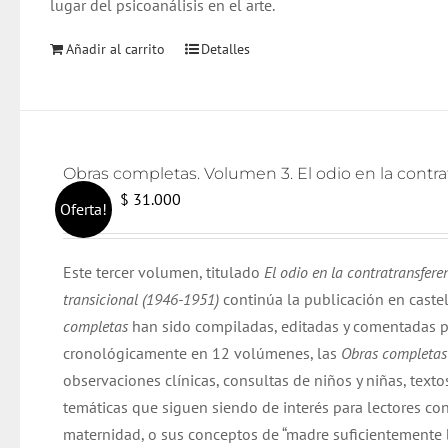
lugar del psicoanálisis en el arte.
Añadir al carrito
Detalles
El
El
$
31.000
$
32.000
Oferta!
precio
precio
original
actual
Este tercer volumen, titulado
El odio en la contratransfere
era:
es:
transicional (1946-1951)
continúa la publicación en caste
$ 32.000.
$ 31.000.
completas
han sido compiladas, editadas y comentadas p
cronológicamente en 12 volúmenes, las
Obras completa
observaciones clínicas, consultas de niños y niñas, texto
temáticas que siguen siendo de interés para lectores co
maternidad, o sus conceptos de “madre suficientemente bu