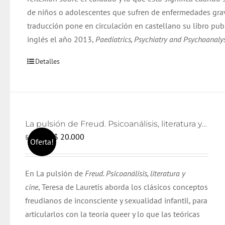
de niños o adolescentes que sufren de enfermedades grav
traducción pone en circulación en castellano su libro pub
inglés el año 2013,
Paediatrics, Psychiatry and Psychoanalys
Detalles
La pulsión de Freud. Psicoanálisis, literatura y cine
El
El
$
20.000
$
21.000
Oferta!
precio
precio
original
actual
En La pulsión de
Freud. Psicoanálisis, literatura y
era:
es:
cine
, Teresa de Lauretis aborda los clásicos conceptos
$ 21.000.
$ 20.000.
freudianos de inconsciente y sexualidad infantil, para
articularlos con la teoría queer y lo que las teóricas