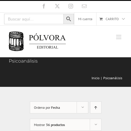
Saltar
Facebook
X
Instagram
Correo
electrónico
al
Botón de búsqueda
Buscar:
contenido
Mi cuenta
CARRITO
Psicoanálisis
Inicio
Psicoanálisis
Ordena por
Fecha
Mostrar
36 productos