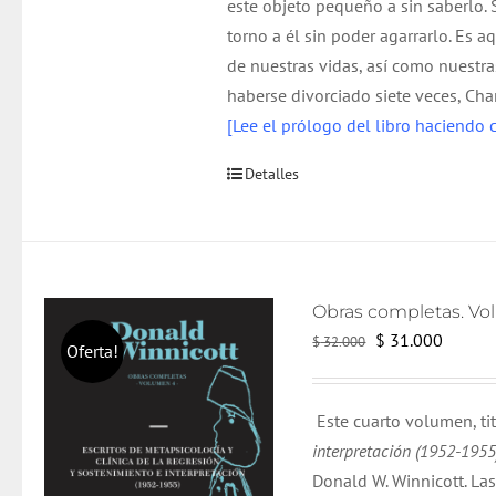
este objeto pequeño a sin saberlo.
torno a él sin poder agarrarlo. Es a
de nuestras vidas, así como nuestra
haberse divorciado siete veces, Cha
[Lee el prólogo del libro haciendo c
Detalles
El
El
$
31.000
$
32.000
Oferta!
precio
precio
original
actual
Este cuarto volumen, t
era:
es:
interpretación (1952-195
$ 32.000.
$ 31.0
Donald W. Winnicott. La